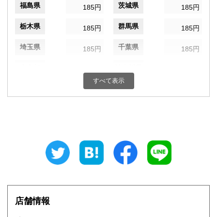
福島県
茨城県
185円
185円
栃木県
群馬県
185円
185円
埼玉県
千葉県
185円
185円
東京都
神奈川県
185円
185円
すべて表示
新潟県
富山県
185円
185円
石川県
福井県
185円
185円
山梨県
長野県
185円
185円
岐阜県
静岡県
185円
185円
愛知県
三重県
185円
185円
滋賀県
京都府
185円
185円
店舗情報
大阪府
兵庫県
185円
185円