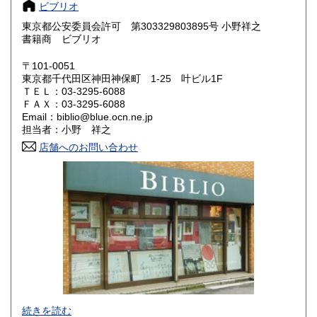
ビブリオ
奈良県
和歌山県
東京都公安委員会許可 第303329803895号 小野祥之
185円
185円
書籍商 ビブリオ
鳥取県
島根県
185円
185円
〒101-0051
東京都千代田区神田神保町 1-25 叶ビル1F
岡山県
広島県
185円
185円
ＴＥＬ：03-3295-6088
ＦＡＸ：03-3295-6088
Email：biblio@blue.ocn.ne.jp
山口県
徳島県
185円
185円
担当者：小野 祥之
香川県
店舗へのお問い合わせ
愛媛県
185円
185円
高知県
福岡県
185円
185円
佐賀県
長崎県
185円
185円
熊本県
大分県
185円
185円
宮崎県
鹿児島県
185円
185円
沖縄県
185円
色紙・掛軸・書簡・原稿・芸能人のサインなどの肉筆類、野
続きを読む
球をはじめスポーツ関連書籍やユニホーム・バット・グロー