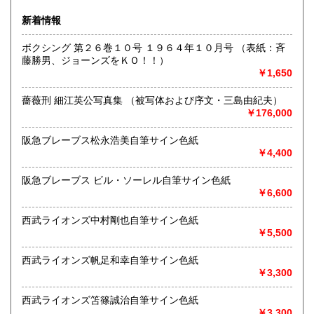
ブなどの実使用品・記念品を専門的に扱っています。
新着情報
沿線名：都営新宿線・三田線、東京メトロ半蔵門線
ボクシング 第２６巻１０号 １９６４年１０月号 （表紙：斉
最寄駅：神保町駅A7出口徒歩3分・JRお茶の水駅徒歩8分
藤勝男、ジョーンズをＫＯ！！）
営業時間：11:00〜18:00
￥1,650
定休日：日曜日・月曜日
薔薇刑 細江英公写真集 （被写体および序文・三島由紀夫）
書籍の買取について
￥176,000
色紙・掛軸・書簡・原稿・芸能人のサインなどの肉筆類、野
球をはじめスポーツ関連の書籍やユニホーム・バット・グロ
阪急ブレーブス松永浩美自筆サイン色紙
ーブなどの実使用品・記念品を専門的に扱っています。
￥4,400
阪急ブレーブス ビル・ソーレル自筆サイン色紙
取り扱い分野
￥6,600
近代文献、趣味、古書一般（その他）
西武ライオンズ中村剛也自筆サイン色紙
￥5,500
西武ライオンズ帆足和幸自筆サイン色紙
￥3,300
西武ライオンズ笘篠誠治自筆サイン色紙
￥3,300