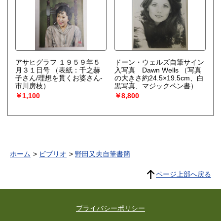
アサヒグラフ １９５９年５
ドーン・ウェルズ自筆サイン
月３１日号
（表紙：千之赫
入写真 Dawn Wells
（写真
子さん/理想を貫くお婆さん-
の大きさ約24.5×19.5cm、白
市川房枝）
黒写真、マジックペン書）
￥1,100
￥8,800
ホーム
ビブリオ
野田又夫自筆書簡
ページ上部へ戻る
プライバシーポリシー