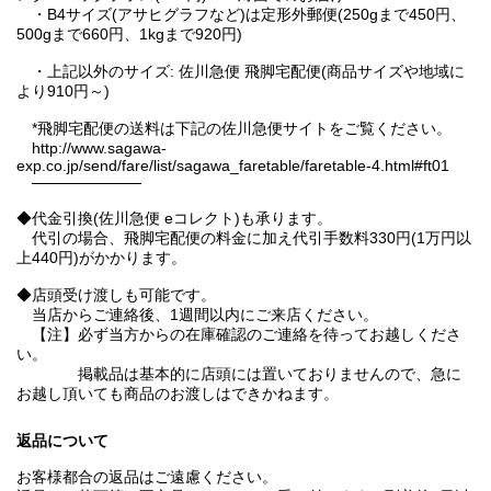
・B4サイズ(アサヒグラフなど)は定形外郵便(250gまで450円、
500gまで660円、1kgまで920円)
・上記以外のサイズ: 佐川急便 飛脚宅配便(商品サイズや地域に
より910円～)
*飛脚宅配便の送料は下記の佐川急便サイトをご覧ください。
http://www.sagawa-
exp.co.jp/send/fare/list/sagawa_faretable/faretable-4.html#ft01
──────────
◆代金引換(佐川急便 eコレクト)も承ります。
代引の場合、飛脚宅配便の料金に加え代引手数料330円(1万円以
上440円)がかかります。
◆店頭受け渡しも可能です。
当店からご連絡後、1週間以内にご来店ください。
【注】必ず当方からの在庫確認のご連絡を待ってお越しくださ
い。
掲載品は基本的に店頭には置いておりませんので、急に
お越し頂いても商品のお渡しはできかねます。
返品について
お客様都合の返品はご遠慮ください。