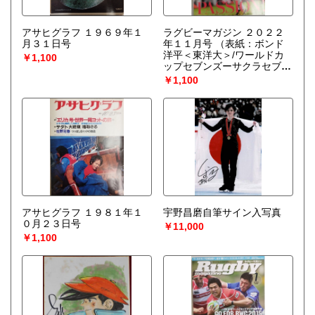
アサヒグラフ １９６９年１
ラグビーマガジン ２０２２
月３１日号
年１１月号
（表紙：ボンド
洋平＜東洋大＞/ワールドカ
￥1,100
ップセブンズーサクラセブン
ズ、史上最高の9位/大学ラグ
￥1,100
ビー始まる）
アサヒグラフ １９８１年１
宇野昌磨自筆サイン入写真
０月２３日号
￥11,000
￥1,100