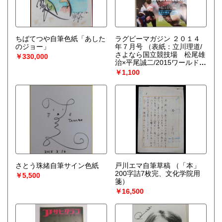
ちばてつや自筆色紙「あした
ラグビーマガジン ２０１４
のジョー」
年７月号
（表紙：立川理道/
さよなら国立競技場 松尾雄
￥330,000
治×平尾誠二/2015ワールドカ
ップアジア最終予選）
￥1,100
さとう珠緒自筆サイン色紙
戸川エマ自筆草稿
（「本」
200字詰7枚完、文化学院用
￥5,500
箋）
￥16,500