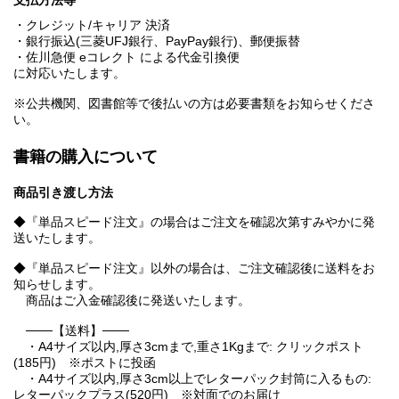
支払方法等
・クレジット/キャリア 決済
・銀行振込(三菱UFJ銀行、PayPay銀行)、郵便振替
・佐川急便 eコレクト による代金引換便
に対応いたします。
※公共機関、図書館等で後払いの方は必要書類をお知らせくださ
い。
書籍の購入について
商品引き渡し方法
◆『単品スピード注文』の場合はご注文を確認次第すみやかに発
送いたします。
◆『単品スピード注文』以外の場合は、ご注文確認後に送料をお
知らせします。
商品はご入金確認後に発送いたします。
───【送料】───
・A4サイズ以内,厚さ3cmまで,重さ1Kgまで: クリックポスト
(185円) ※ポストに投函
・A4サイズ以内,厚さ3cm以上でレターパック封筒に入るもの:
レターパックプラス(520円) ※対面でのお届け