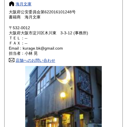
海月文庫
滋賀県
京都府
250円
250円
大阪府公安委員会第622016101248号
書籍商 海月文庫
大阪府
兵庫県
250円
250円
〒532-0012
奈良県
和歌山県
大阪府大阪市淀川区木川東 3-3-12 (事務所)
250円
250円
ＴＥＬ：--
ＦＡＸ：--
鳥取県
島根県
250円
250円
Email：kurage.bk@gmail.com
担当者：小林 晃
岡山県
広島県
250円
250円
店舗へのお問い合わせ
山口県
徳島県
250円
250円
香川県
愛媛県
250円
250円
高知県
福岡県
250円
250円
佐賀県
長崎県
250円
250円
熊本県
大分県
250円
250円