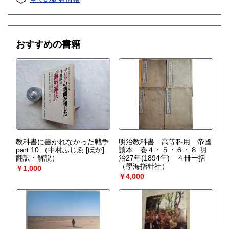
おすすめの書籍
教科書に書かれなかった戦争
明治教科書 高等科用 帝國
part 10
（中村ふじゑ [ほか]
讀本 巻４・５・６・８ 明
翻訳・解説）
治27年(1894年) ４冊一括
（學海指針社）
￥1,000
￥4,000