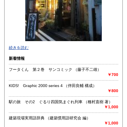
宮崎県
鹿児島県
250円
250円
沖縄県
250円
続きを読む
新着情報
フータくん 第２巻 サンコミック （藤子不二雄）
￥700
-
KIDS! Graphic 2000 series 4 （伴田良輔 構成）
沿線名：-
￥800
最寄駅：-
営業時間：事務所(無店舗)、事務所併設のギャラリーのみ不
駅の旅 その2 ぐるり四国気まぐれ列車 （種村直樹 著）
定期OPEN
￥1,000
定休日：古本屋として店舗営業はしていません。
書籍の買取について
建築現場実用語辞典 （建築慣用語研究会 編）
￥1,000