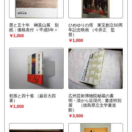
墨と五十年 榊莫山展 別
ひめゆりの塔 東宝創立50周
紙：価格表付 ＜平成5年＞
年記念映画
（今井正 監
督）
￥1,000
￥1,000
初孫と四十雀
（巌谷大四
広州芸術博物院秘蔵の書
著）
明・清から近現代 : 書道特別
展
（徳島県立文学書道
￥1,000
館）
￥3,500