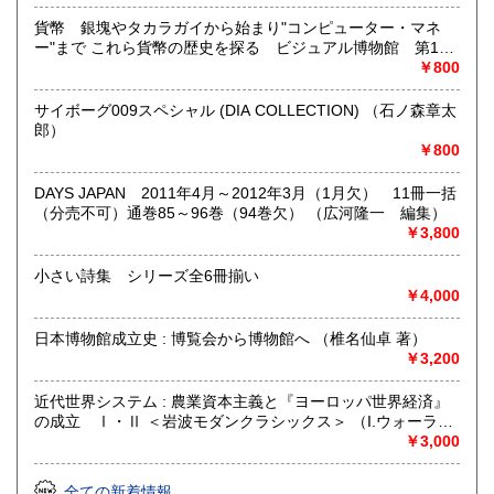
https://www.kuragebunko.com/%E3%81%8A%E5%95%8F%E5%
にお問合せ下さい。
貨幣 銀塊やタカラガイから始まり"コンピューター・マネ
ー"まで これら貨幣の歴史を探る ビジュアル博物館 第18
取り扱い分野
巻 （ジョー・クリブ 著 ; リリーフ・システムズ 訳）
￥800
哲学宗教、歴史、美術工芸、近代文献、趣味、古書一般（そ
サイボーグ009スペシャル (DIA COLLECTION) （石ノ森章太
の他）
郎）
￥800
DAYS JAPAN 2011年4月～2012年3月（1月欠） 11冊一括
（分売不可）通巻85～96巻（94巻欠） （広河隆一 編集）
￥3,800
小さい詩集 シリーズ全6冊揃い
￥4,000
日本博物館成立史 : 博覧会から博物館へ （椎名仙卓 著）
￥3,200
近代世界システム : 農業資本主義と『ヨーロッパ世界経済』
の成立 Ⅰ・Ⅱ ＜岩波モダンクラシックス＞ （I.ウォーラー
ステイン 著 ; 川北稔 訳）
￥3,000
全ての新着情報