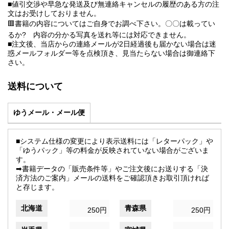
■値引交渉や早急な発送及び無連絡キャンセルの履歴のある方の注
文はお受けしておりません。
🟥書籍の内容についてはご自身でお調べ下さい。〇〇は載ってい
るか? 内容の分かる写真を送れ等には対応できません。
■注文後、当店からの連絡メールが2日経過後も届かない場合は迷
惑メールフォルダー等を点検頂き、見当たらない場合は御連絡下
さい。
送料について
ゆうメール・メール便
■システム仕様の変更により表示送料には「レターパック」や
「ゆうパック」等の料金が反映されていない場合がございま
す。
➡書籍データの「販売条件等」やご注文後にお送りする「決
済方法のご案内」メールの送料をご確認頂きお取引頂ければ
と存じます。
北海道
青森県
250円
250円