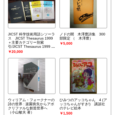
JICST 科学技術用語シソーラ
ノドの闇 木澤豊詩集 300
ス JICST Thesaurus 1999
部限定
（ 木澤豊）
＋主要カテゴリー別索
￥5,000
引/JICST Thesaurus 1999 on
CD-ROM＋ユーザーズマニュ
￥20,000
アル ＜第６版＞
（科学技術
振興事業団）
ウィリアム・フォークナーの
ひみつのアッコちゃん 4 (ア
詩の世界 : 楽園喪失からアポ
ッコちゃんがすき!) 講談社
クリファルな創造世界へ
のテレビ絵本
（小山敏夫 著）
￥1,500