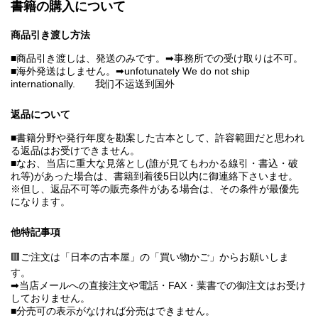
書籍の購入について
商品引き渡し方法
■商品引き渡しは、発送のみです。➡事務所での受け取りは不可。
■海外発送はしません。➡unfotunately We do not ship
internationally. 我们不运送到国外
返品について
■書籍分野や発行年度を勘案した古本として、許容範囲だと思われ
る返品はお受けできません。
■なお、当店に重大な見落とし(誰が見てもわかる線引・書込・破
れ等)があった場合は、書籍到着後5日以内に御連絡下さいませ。
※但し、返品不可等の販売条件がある場合は、その条件が最優先
になります。
他特記事項
🟥ご注文は「日本の古本屋」の「買い物かご」からお願いしま
す。
➡当店メールへの直接注文や電話・FAX・葉書での御注文はお受け
しておりません。
■分売可の表示がなければ分売はできません。