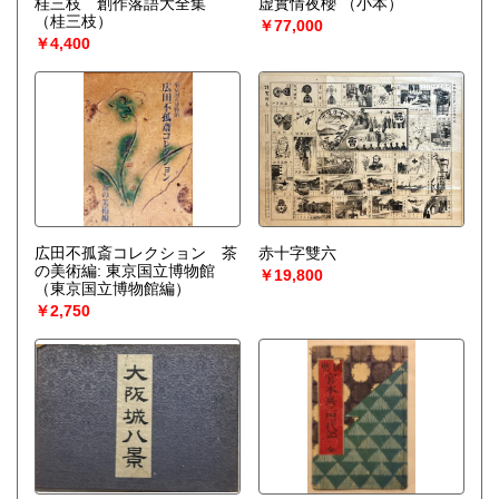
桂三枝 創作落語大全集
虚實情夜櫻
（小本）
（桂三枝）
￥77,000
￥4,400
広田不孤斎コレクション 茶
赤十字雙六
の美術編: 東京国立博物館
￥19,800
（東京国立博物館編）
￥2,750