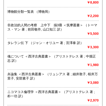
￥8,800
書籍の買取について
博物館分類一覧表 （博物局）
-
￥2,200
取り扱い分野
非政治的人間の考察 上中下 揃3冊 ＜筑摩叢書＞ （トーマ
ス・マン 著 ; 前田敬作, 山口知三 訳）
美術工芸、近代文献、趣味、サブカルチャー、古書一般（そ
￥5,500
の他）
タレラン伝 下 （ジャン・オリユー 著 ; 宮澤泰 訳）
￥3,300
魂について ＜西洋古典叢書＞ （アリストテレス 著 ; 中畑正
志 訳）
￥1,980
弁論集 ＜西洋古典叢書＞ （リュシアス 著 ; 細井敦子, 桜井万
里子, 安部素子 訳）
￥3,080
ニコマコス倫理学 ＜西洋古典叢書＞ （アリストテレス 著 ;
朴一功 訳）
￥2,970