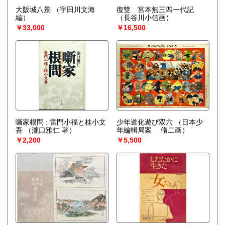
大阪城八景
（宇田川文海
復雙 宮本無三四一代記
編）
（長谷川小信画）
￥33,000
￥16,500
噺家根問 : 雷門小福と桂小文
少年道化遊び双六
（日本少
吾
（瀧口雅仁 著）
年編輯局案 脩二画）
￥2,200
￥5,500