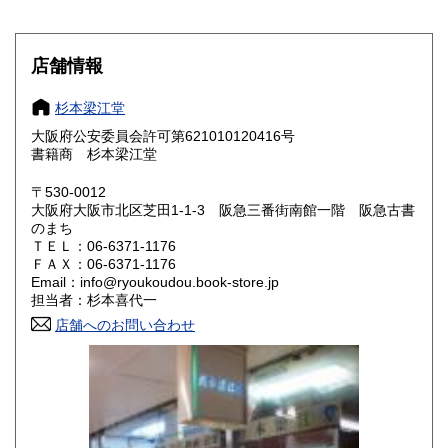
滋賀県
京都府
350円
350円
大阪府
兵庫県
350円
350円
店舗情報
奈良県
和歌山県
350円
350円
杉本梁江堂
大阪府公安委員会許可第621010120416号
鳥取県
島根県
350円
350円
書籍商 杉本梁江堂
岡山県
広島県
350円
350円
〒530-0012
大阪府大阪市北区芝田1-1-3 阪急三番街南館一階 阪急古書
のまち
山口県
徳島県
350円
350円
ＴＥＬ：06-6371-1176
ＦＡＸ：06-6371-1176
香川県
愛媛県
350円
350円
Email：info@ryoukoudou.book-store.jp
担当者：杉本喜代一
高知県
福岡県
350円
350円
店舗へのお問い合わせ
佐賀県
長崎県
350円
350円
熊本県
大分県
350円
350円
宮崎県
鹿児島県
350円
350円