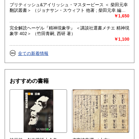
ブリティッシュ&アイリッシュ・マスターピース ＜ 柴田元幸
翻訳叢書＞ （ジョナサン・スウィフト 他著 ; 柴田元幸 編
訳）
￥1,650
完全解読ヘーゲル『精神現象学』 ＜講談社選書メチエ 精神現
象学 402＞ （竹田青嗣, 西研 著）
￥1,100
全ての新着情報
おすすめの書籍