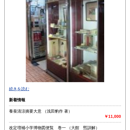
沖縄県
350円
演劇・演芸・映画・音楽・民俗・風俗関係書を強力に蒐集し
続きを読む
ております。12月31日〜1月3日休業いたします。
新着情報
沿線名：JR線、阪急線、阪神線、地下鉄御堂筋線・谷町線・
四つ橋線
養蚕清涼摘要大意 （浅田豹作 著）
最寄駅：JR大阪駅、阪急梅田、阪神梅田、地下鉄梅田・東梅
￥11,000
田・西梅田
営業時間：11時〜20時
改定増補小学博物図便覧 巻一 （大館 煕訓解）
定休日：水曜日