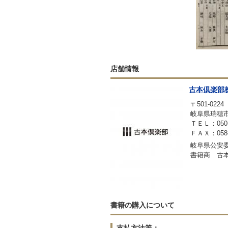
店舗情報
古本倶楽部
〒501-0224
岐阜県瑞穂市稲里
ＴＥＬ：050-3
ＦＡＸ：058-2
岐阜県公安委員
書籍商 古
書籍の購入について
支払方法等：