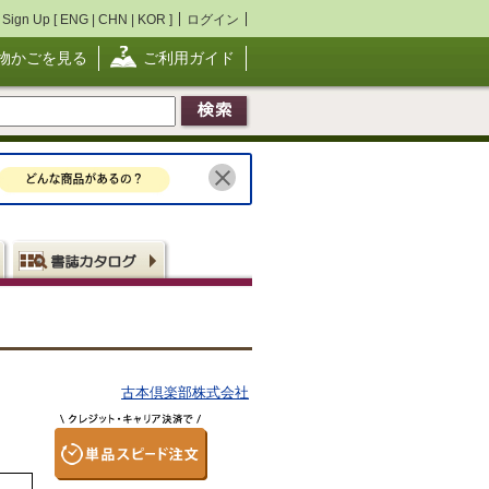
Sign Up [
ENG
|
CHN
|
KOR
]
ログイン
物かごを見る
ご利用ガイド
古本倶楽部株式会社