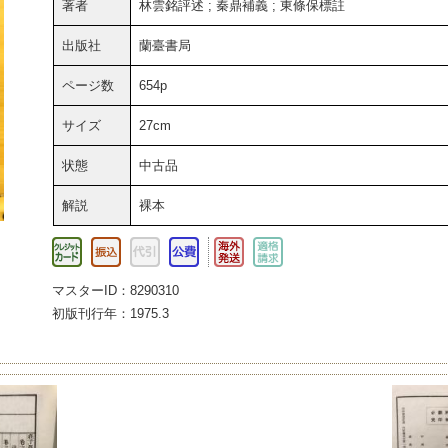
著者
林雲銘評述 ; 秦鼎補義 ; 東條保標註
出版社
蘭臺書局
ページ数
654p
サイズ
27cm
状態
中古品
解説
裸本
マスターID：8290310
初版刊行年：1975.3