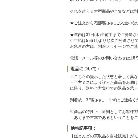
それを超える大型商品や全集などは別
★ご注文から2週間以内にご入金のな
★年内は31日(水)午前中までご発送
※年始は5日(月)より順次ご発送させ
お急ぎの方は、別途メッセージでご連
電話・メール等のお問い合わせは1月5
返品について：
・こちらの提示した状態と著しく異な
・当方ミスにより誤った商品をお届け
に限り、送料当方負担での返品を承っ
到着後、3日以内に、まずはご連絡く
※商品の特性上、原則としてお客様都
あくまで古本であるということをご
他特記事項：
【ほとんどの買取品を自社販売】がモ