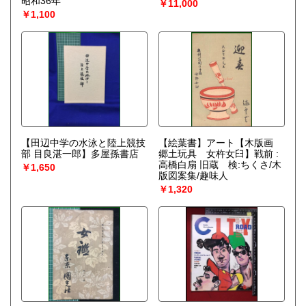
昭和36年
￥11,000
￥1,100
【田辺中学の水泳と陸上競技
【絵葉書】アート【木版画
部 目良湛一郎】多屋孫書店
郷土玩具 女杵女臼】戦前 :
高橋白扇 旧蔵 検:ちくさ/木
￥1,650
版図案集/趣味人
￥1,320