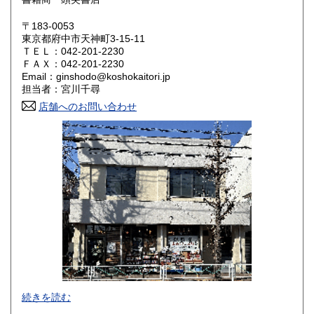
滋賀県
京都府
1,800円
1,800円
〒183-0053
大阪府
兵庫県
1,800円
1,800円
東京都府中市天神町3-15-11
ＴＥＬ：042-201-2230
奈良県
和歌山県
ＦＡＸ：042-201-2230
1,800円
1,800円
Email：ginshodo@koshokaitori.jp
担当者：宮川千尋
鳥取県
島根県
1,800円
1,800円
店舗へのお問い合わせ
岡山県
広島県
1,800円
1,800円
山口県
徳島県
1,800円
1,800円
香川県
愛媛県
1,800円
1,800円
高知県
福岡県
1,800円
1,800円
佐賀県
長崎県
1,800円
1,800円
熊本県
大分県
1,800円
1,800円
東京都では「銀装堂」として営業しております。
続きを読む
宮崎県
鹿児島県
基本的には同じ書店となります。
1,800円
1,800円