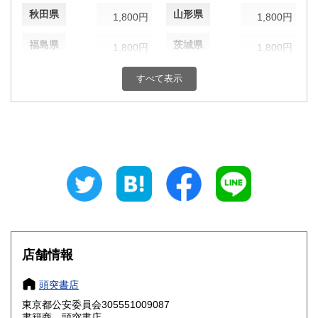
秋田県
山形県
1,800円
1,800円
福島県
茨城県
1,800円
1,800円
栃木県
群馬県
1,800円
1,800円
すべて表示
埼玉県
千葉県
1,800円
1,800円
東京都
神奈川県
1,800円
1,800円
新潟県
富山県
1,800円
1,800円
石川県
福井県
1,800円
1,800円
山梨県
長野県
1,800円
1,800円
店舗情報
岐阜県
静岡県
1,800円
1,800円
頭突書店
愛知県
三重県
1,800円
1,800円
東京都公安委員会305551009087
書籍商 頭突書店