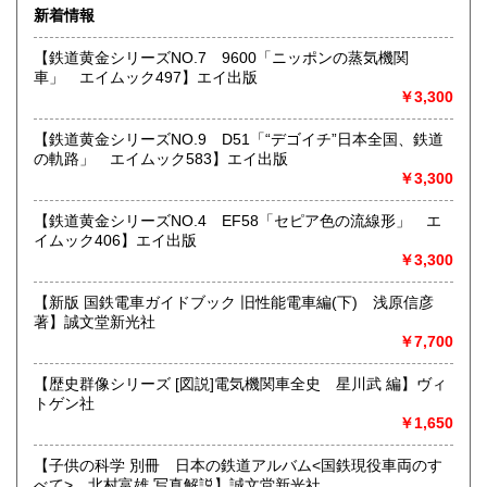
新着情報
★★ご質問、ご要望はご注文前にお問合せ下さい。★★
沖縄県
0円
★★電話・FAXでの在庫、状態確認及びご注文には対応しま
【鉄道黄金シリーズNO.7 9600「ニッポンの蒸気機関
せん。
車」 エイムック497】エイ出版
すべての方にメールでのお問い合わせを御案内してい
￥3,300
ます。
★★メールでのお問い合わせは、用件のみの場合スパムメー
【鉄道黄金シリーズNO.9 D51「“デゴイチ”日本全国、鉄道
ルと判断して返信いたしません。お名前もお願いいたしま
の軌路」 エイムック583】エイ出版
す。★★
￥3,300
沿線名：★★電話・FAXでの在庫、状態確認及びご注文には
【鉄道黄金シリーズNO.4 EF58「セピア色の流線形」 エ
対応しません。お電話を頂いてもすべての方にメールでのお
イムック406】エイ出版
問い合わせを御案内しています。 ★★
￥3,300
最寄駅：-
営業時間：(平日)10:00-17:00
【新版 国鉄電車ガイドブック 旧性能電車編(下) 浅原信彦
定休日：土日祝休/臨時休業有
著】誠文堂新光社
￥7,700
書籍の買取について
【歴史群像シリーズ [図説]電気機関車全史 星川武 編】ヴィ
★出張買取・郵送買取(※要事前相談)致します。
トゲン社
お気軽にご相談ください。
￥1,650
取り扱い分野
【子供の科学 別冊 日本の鉄道アルバム<国鉄現役車両のす
べて> 北村富雄 写真解説】誠文堂新光社