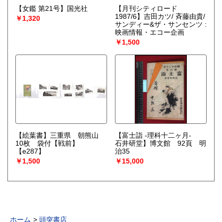
【女鑑 第21号】国光社
【月刊シティロード
1987/6】吉田カツ/ 斉藤由貴/
￥1,320
サンディー&ザ・サンセンツ :
映画情報・エコー企画
￥1,500
【絵葉書】三重県 朝熊山
【富士詣 -理科十二ヶ月-
10枚 袋付【戦前】
石井研堂】博文館 92頁 明
【e287】
治35
￥1,500
￥15,000
ホーム
頭突書店