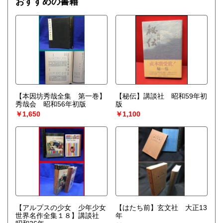
おすすめの書籍
【本因坊秀哉全集 第一巻】
【秘伝】講談社 昭和59年初
秀哉会 昭和56年初版
版
￥1,650
￥1,100
【アルプスの少女 少年少女
【はたち前】玄文社 大正13
世界名作全集１８】講談社
年