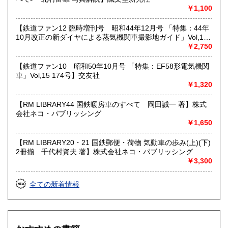
近代文献、趣味、サブカルチャー、古書一般（その他）
￥1,100
【鉄道ファン12 臨時増刊号 昭和44年12月号 「特集：44年
10月改正の新ダイヤによる蒸気機関車撮影地ガイド」Vol,19
103号】交友社
￥2,750
【鉄道ファン10 昭和50年10月号 「特集：EF58形電気機関
車」Vol,15 174号】交友社
￥1,320
【RM LIBRARY44 国鉄暖房車のすべて 岡田誠一 著】株式
会社ネコ・パブリッシング
￥1,650
【RM LIBRARY20・21 国鉄郵便・荷物 気動車の歩み(上)(下)
2冊揃 千代村資夫 著】株式会社ネコ・パブリッシング
￥3,300
全ての新着情報