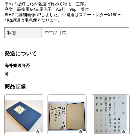
墨句「提灯にわが名運ばれゆく秋よ 三郎」
序文・高柳重信/赤尾兜子 A5判 96p 美本
※HPに詳細画像UPしました。※発送はスマートレター¥180〜、
4Kg超過は宅急便となります。
状態
中古品（並）
発送について
海外発送可否
可
商品画像