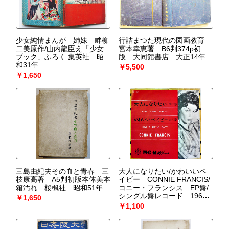
少女純情まんが 姉妹 畔柳
行詰まつた現代の図画教育
二美原作/山内龍臣え「少女
宮本幸恵著 B6判374p初
ブック」ふろく 集英社 昭
版 大同館書店 大正14年
和31年
￥5,500
￥1,650
三島由紀夫その血と青春 三
大人になりたい/かわいいベ
枝康高著 A5判初版本体美本
イビー CONNIE FRANCIS/
箱汚れ 桜楓社 昭和51年
コニー・フランシス EP盤/
シングル盤レコード 1962
￥1,650
年
￥1,100