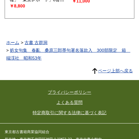
￥11,000
括 昭和20〜30年代
￥8,800
ホーム
古書 古群洞
処女句集 春亂 桑原三郎墨句署名落款入 300部限定 箱
端渓社 昭和53年
ページ上部へ戻る
プライバシーポリシー
よくある質問
特定商取引に関する法律に基づく表記
東京都古書籍商業協同組合