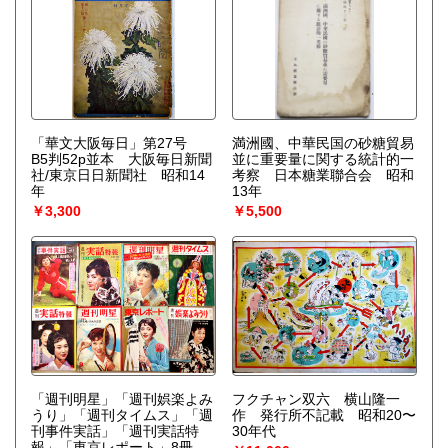
「華文大阪毎日」第27号
満洲國、中華民国の砂糖貿易
B5判52p並本 大阪毎日新聞
並に重要量に関する統計的一
社/東京日日新聞社 昭和14
考察 日本糖業聯合会 昭和
年
13年
￥3,300
￥5,500
「週刊明星」「週刊娯楽よみ
フクチャン双六 横山隆一
うり」「週刊タイムス」「週
作 発行所不記載 昭和20〜
刊事件実話」「週刊実話特
30年代
報」「東京レポート」8冊一