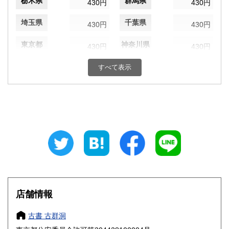
栃木県
群馬県
430円
430円
埼玉県
千葉県
430円
430円
東京都
神奈川県
430円
430円
新潟県
富山県
すべて表示
430円
430円
石川県
福井県
430円
430円
山梨県
長野県
430円
430円
岐阜県
静岡県
430円
430円
愛知県
三重県
430円
430円
滋賀県
京都府
430円
430円
店舗情報
大阪府
兵庫県
430円
430円
古書 古群洞
奈良県
和歌山県
430円
430円