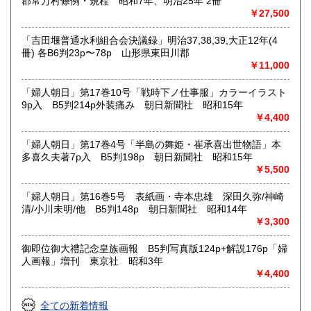
郡常万村條例・規程 昭和7年、明治25年 2冊
￥27,500
「吉田堰普通水利組合会決議録」明治37,38,39,大正12年(4
冊) 各B6判23p〜78p 山形県東田川郡
￥11,000
「婦人朝日」第17巻10号「戦時下ノ仕事服」カラーイラスト
9p入 B5判214p外装痛み 朝日新聞社 昭和15年
￥4,400
「婦人朝日」第17巻4号「半島の舞姫・崔承喜出世物語」本
多喜久夫著7p入 B5判198p 朝日新聞社 昭和15年
￥5,500
「婦人朝日」第16巻5号 表紙画・寺本忠雄 深田久弥/神崎
清/小川未明/他 B5判148p 朝日新聞社 昭和14年
￥3,300
御即位御大禮記念皇族画報 B5判写真版124p+解説176p「婦
人画報」増刊 東京社 昭和3年
￥4,400
全ての新着情報