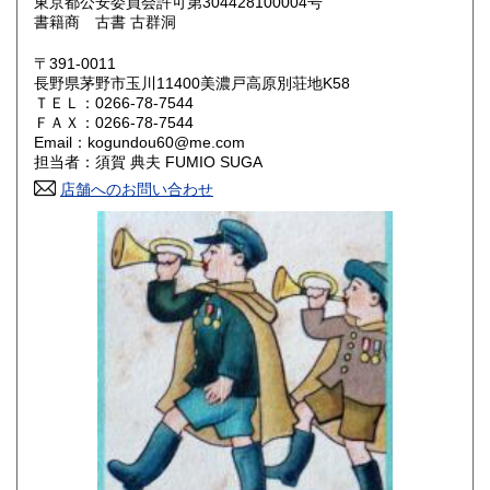
東京都公安委員会許可第304428100004号
書籍商 古書 古群洞
鳥取県
島根県
430円
430円
〒391-0011
岡山県
広島県
430円
430円
長野県茅野市玉川11400美濃戸高原別荘地K58
ＴＥＬ：0266-78-7544
ＦＡＸ：0266-78-7544
山口県
徳島県
430円
430円
Email：kogundou60@me.com
担当者：須賀 典夫 FUMIO SUGA
香川県
愛媛県
430円
430円
店舗へのお問い合わせ
高知県
福岡県
430円
430円
佐賀県
長崎県
430円
430円
熊本県
大分県
430円
430円
宮崎県
鹿児島県
430円
430円
沖縄県
430円