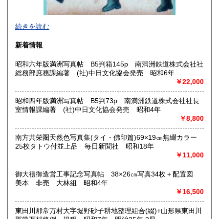
2026年で創業45年目になります。
続きを読む
In 2026, we will have been in business for 45 years.
新着情報
沿線名：(無店舗)
昭和六年版満洲写真帖 B5判箱145p 南満洲鉄道株式会社社
最寄駅：(無店舗)
総務部庶務課編著 (社)中日文化協会発売 昭和6年
営業時間：10:00〜18:00
￥22,000
定休日：(無店舗)
書籍の買取について
昭和四年版満洲写真帖 B5判73p 南満洲鉄道株式会社社長
室情報課編著 (社)中日文化協会発売 昭和4年
内容によります。
￥8,800
南方共栄圏天然色写真集(タイ・佛印篇)69×19㎝無綴カラー
取り扱い分野
25枚タトウ付並上品 毎日新聞社 昭和18年
古典籍、近代文献、趣味、サブカルチャー、古書一般（その
￥11,000
他）
和本・開拓/植民資料・戦時資料・文学一般・詩歌句集・児童
御大禮御造営工事記念写真帖 38×26㎝写真34枚＋配置図
書 ・児童資料・芸能/サブカル・広告資料・ポスター・版画/
美本 非売 大林組 昭和4年
刷り物 ・絵葉書・双六・地図/鳥瞰図
￥16,500
東田川郡常万村大字堀野砂子耕地整理組合(綴)+山形県東田川