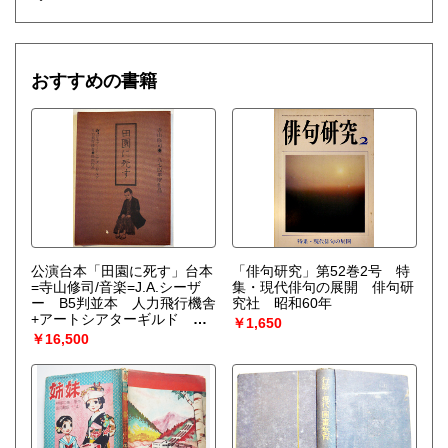
おすすめの書籍
公演台本「田園に死す」台本
「俳句研究」第52巻2号 特
=寺山修司/音楽=J.A.シーザ
集・現代俳句の展開 俳句研
ー B5判並本 人力飛行機舎
究社 昭和60年
+アートシアターギルド
￥1,650
1974年
￥16,500