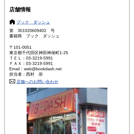
600円
600円
店舗情報
大阪府
兵庫県
600円
600円
ブック ダッシュ
奈良県
和歌山県
600円
600円
第 301020609402 号
書籍商 ブック ダッシュ
鳥取県
島根県
600円
600円
〒101-0051
岡山県
広島県
600円
600円
東京都千代田区神田神保町1-25
ＴＥＬ：03-3219-5991
ＦＡＸ：03-3219-5991
山口県
徳島県
600円
600円
Email：web@bookdash.net
担当者：西村 崇
香川県
愛媛県
600円
600円
店舗へのお問い合わせ
高知県
福岡県
600円
600円
佐賀県
長崎県
600円
600円
熊本県
大分県
600円
600円
宮崎県
鹿児島県
600円
600円