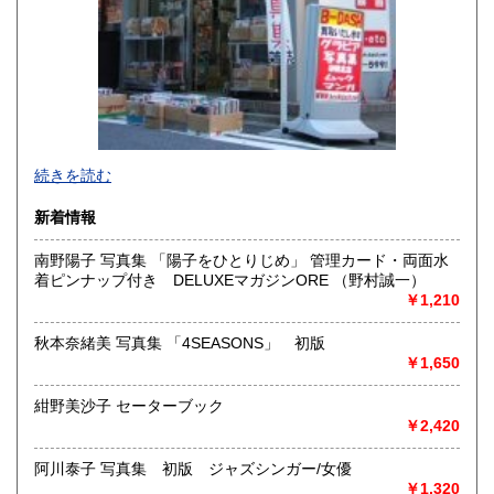
沖縄県
600円
新旧女優・アイドルのグラビア、なつかしの本
続きを読む
映画・特撮、ゲーム・アニメ古漫画などの趣味本は当店にお
まかせください。
新着情報
お取り扱いは、趣味のものすべてにわたります。
南野陽子 写真集 「陽子をひとりじめ」 管理カード・両面水
グラビアアイドル雑誌(キャンディーズなどの昔の女優・アイ
着ピンナップ付き DELUXEマガジンORE （野村誠一）
ドルも歓迎)
￥1,210
写真集・イメージビデオ(DVD)、雑誌(成人問わず)
古マンガ・アニメロマンアルバム系、イラスト集、
美少女ゲーム、プレミアゲーム、攻略本・設定資料集
秋本奈緒美 写真集 「4SEASONS」 初版
映画パンフレット、プレミアトイ、音楽
￥1,650
CD・ビデオ・DVD・LD
紺野美沙子 セーターブック
どんなジャンルでも買取することができます。
￥2,420
東京近郊出張買取していますのでお気軽にご相談ください。
阿川泰子 写真集 初版 ジャズシンガー/女優
沿線名：地下鉄(三田線、新宿線、半蔵門線) JR(中央・総武
￥1,320