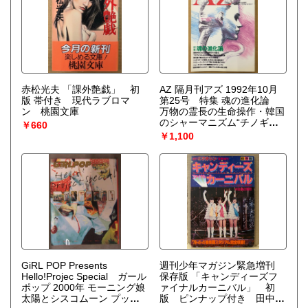
コミックジュネ comic
June いま、危険な愛にめざ
めて
赤松光夫 「課外艶戯」 初
AZ 隔月刊アズ 1992年10月
版 帯付き 現代ラブロマ
第25号 特集 魂の進化論
ン 桃園文庫
万物の霊長の生命操作・韓国
のシャーマニズム“チノギク
￥660
ッ” 他 オカルト 精神世界 神
￥1,100
秘思想 mind space
magazine
GiRL POP Presents
週刊少年マガジン緊急増刊
Hello!Projec Special ガール
保存版 「キャンディーズフ
ポップ 2000年 モーニング娘
ァイナルカーニバル」 初
太陽とシスコムーン プッチ
版 ピンナップ付き 田中好