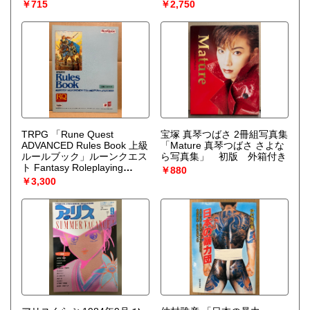
モニ カントリー娘
子・伊藤蘭・藤村美樹
￥715
￥2,750
1978年4月4日後楽園スタジ
アム完全収録
TRPG 「Rune Quest
宝塚 真琴つばさ 2冊組写真集
ADVANCED Rules Book 上級
「Mature 真琴つばさ さよな
ルールブック」ルーンクエス
ら写真集」 初版 外箱付き
ト Fantasy Roleplaying
￥880
Adventure RQ No.8579-1
￥3,300