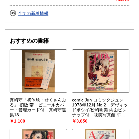
全ての新着情報
おすすめの書籍
真崎守「初体験・せくさんぶ
comic Jun コミックジュン
る」 初版 帯・ビニールカバ
1978年12月 No.2 デヴィッ
ー・管理カード付 真崎守選
ドボウイ/松崎明美 両面ピン
集18
ナップ付 耽美写真館:午後
の誘惑 竹宮恵子・峰岸ひろ
￥1,100
￥3,850
み・新美慄・吉田光彦・女城
あさま・高橋祐子・ささやな
なえ・ひさうちみちお 他