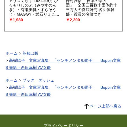
アリスくらぶ 1984年9月 ひ
仲村雅彦 「日本の暴力
ろもりしのぶ（みやすのん
団」 全国三百数十団体約十
き）・有瀬美帆・すらそう
三万人の徹底研究 各団体幹
じ・MAGGY・武石りえこ・
部・役員の名簿つき
のつぎめいる・池田一成・
￥1,980
￥2,200
MEIMU 他 表紙：藤原カ
ムイ
ホーム
英知出版
高樹陽子 文庫写真集 「センチメンタル陽子」 Beppin文庫
8 撮影・西田幸樹 AV女優
ホーム
ブック ダッシュ
高樹陽子 文庫写真集 「センチメンタル陽子」 Beppin文庫
8 撮影・西田幸樹 AV女優
ページ上部へ戻る
プライバシーポリシー