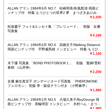
線)
最寄駅：神保町駅 御茶ノ水駅
ALLAN アラン 1984年6月 NO.7 松崎明美/疾風怒濤 両面ピ
営業時間：12:00-20:00
ンナップ付 特集:もうひとつの世界2 夢 まつざきあけみ・
定休日：なし 年末は30日午後5時に閉店、年始は3日正午よ
木村べん 他 少女のための耽美派マガジン 隔月刊 耽美系
￥2,200
り開店します
松坂慶子 フォト&エッセイ集 「プレリュード」 初版 女優
書籍の買取について
写真集
￥4,180
メール web@bookdash.net または専用ページでお問い合
わせください。
お電話 03-3219-5991でも受け付けております。
ALLAN アラン 1984年4月 NO.6 高橋京子/Walking Distance
両面ピンナップ付 平野威馬雄 インタビュー 特集:もうひと
お取引内容は、ご依頼されたあとの返信メールに、さらに詳
つの世界 精神について 山田章博・まつざきあけみ・木村べ
￥1,100
しく説明した文章をお付けしております。ご安心ください。
ん 他 少女のための耽美派マガジン 隔月刊 耽美系
木下優 写真集 「BOND PHOTOBOOK１」 初版 緊縛/雪村
春樹 （山岸伸）
取り扱い分野
￥2,200
趣味、サブカルチャー、古書一般（その他）
女優・アイドル・グラビア・アダルトや映画・マンガ等
女優 麻生真宮子 ボンデージヌード写真集 「PHEROMONE
フェロモン」 初版 帯・販促チラシ付き （小野麻早）
￥1,980
ALLAN アラン 1984年2月 NO.5 大場久美子/BoyGeorge 両
面ピンナップ付 美輪明宏 インタビュー 木村べん・まつざ
きあけみ 他 少女のための耽美派マガジン 隔月刊 耽美系
￥1,980