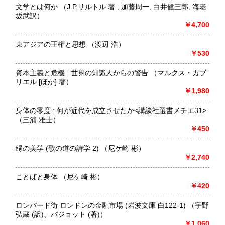
文学とは何か （J.P.サルトル 著 ; 加藤周一, 白井健三郎, 海老
定休日：年中無休
坂武訳）
￥4,700
書籍の買取について
不死鳥BOOKSでは、書籍だけでなくCD、DVD、レコード、
東アジアの王権と思想 （渡辺 浩）
ゲーム、おもちゃ、骨董品まであらゆるものの買い取りがで
￥530
きます。店主が、日本全国買取にお伺いいたします。お気軽
にお問い合わせください。出張費は、無料です。
資本主義と危機 : 世界の知識人からの警告 （マルクス・ガブ
リエル [ほか] 著）
￥1,980
取り扱い分野
哲学宗教、歴史、社会科学、自然科学、美術工芸、趣味、外
身体の零度 : 何が近代を成立させたか<講談社選書メチエ31>
国書、サブカルチャー、古書一般（その他）
（三浦 雅士）
オールジャンル
￥450
縁の美学 (歌の道の詩学 2) （尼ケ崎 彬）
￥2,740
ことばと身体 （尼ケ崎 彬）
￥420
ロンバード街 ロンドンの金融市場 (岩波文庫 白122-1) （宇野
弘蔵 (訳)、バジョット (著)）
￥1,060