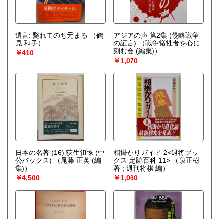
遺言: 斃れてのち元まる
（鶴
アジアの声 第2集 (侵略戦争
見 和子）
の証言)
（戦争犠牲者を心に
刻む会 (編集)）
￥410
￥1,070
日本の名著 (16) 荻生徂徠 (中
相掛かりガイド 2<週将ブッ
公バックス)
（尾藤 正英 (編
クス 定跡百科 11>
（泉正樹
集)）
著 ; 週刊将棋 編）
￥4,500
￥1,060