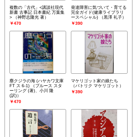
複数の「古代」<講談社現代
発達障害に気づいて・育てる
新書 古事記 日本書紀 万葉集
完全ガイド(健康ライブラリ
>
（神野志隆光 著）
ースペシャル)
（黒澤 礼子）
￥470
￥390
塵クジラの海 (ハヤカワ文庫
マケリゴット家の娘たち
FT ス 6-1)
（ブルース スタ
（パトリク マケリゴット）
ーリング (著)、小川 隆
￥390
(訳)）
￥470