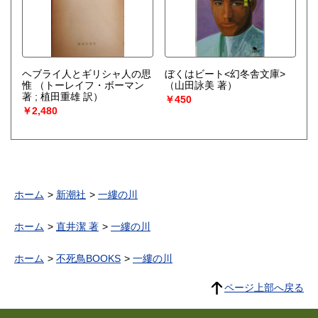
ヘブライ人とギリシャ人の思
ぼくはビート<幻冬舎文庫>
惟
（トーレイフ・ボーマン
（山田詠美 著）
著 ; 植田重雄 訳）
￥450
￥2,480
ホーム
新潮社
一縷の川
ホーム
直井潔 著
一縷の川
ホーム
不死鳥BOOKS
一縷の川
ページ上部へ戻る