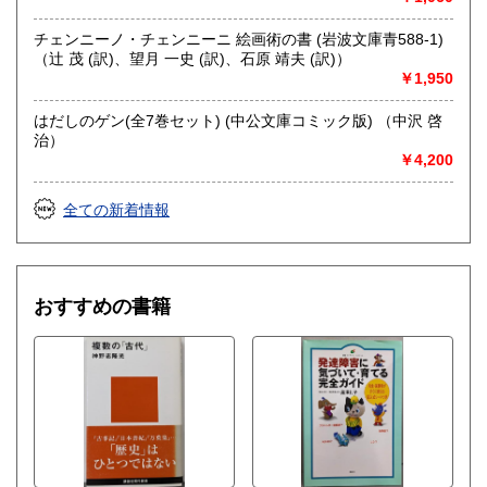
チェンニーノ・チェンニーニ 絵画術の書 (岩波文庫青588-1)
（辻 茂 (訳)、望月 一史 (訳)、石原 靖夫 (訳)）
￥1,950
はだしのゲン(全7巻セット) (中公文庫コミック版) （中沢 啓
治）
￥4,200
全ての新着情報
おすすめの書籍