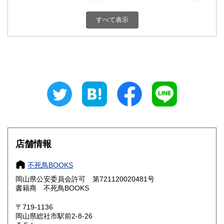
栃木県
群馬県
300円
300円
すべて表示
埼玉県
千葉県
300円
300円
東京都
神奈川県
300円
300円
新潟県
富山県
300円
300円
石川県
福井県
300円
300円
山梨県
長野県
300円
300円
店舗情報
岐阜県
静岡県
300円
300円
不死鳥BOOKS
愛知県
三重県
300円
300円
岡山県公安委員会許可 第721120020481号
書籍商 不死鳥BOOKS
滋賀県
京都府
300円
300円
〒719-1136
大阪府
兵庫県
300円
300円
岡山県総社市駅前2-8-26