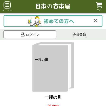
かご
メニュー
会員登録
ログイン
一縷の川
一縷の川