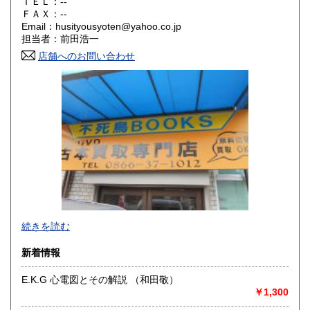
ＴＥＬ：--
奈良県
和歌山県
ＦＡＸ：--
300円
300円
Email：husityousyoten@yahoo.co.jp
担当者：前田浩一
鳥取県
島根県
300円
300円
店舗へのお問い合わせ
岡山県
広島県
300円
300円
山口県
徳島県
300円
300円
香川県
愛媛県
300円
300円
高知県
福岡県
300円
300円
佐賀県
長崎県
300円
300円
不死鳥BOOKSでは、書籍だけでなくCD、DVD、レコード、
熊本県
大分県
300円
300円
続きを読む
ゲーム、おもちゃ、骨董品まであらゆるものの買い取りがで
きます。店主が、日本全国買取にお伺いいたします。お気軽
宮崎県
鹿児島県
新着情報
300円
300円
にお問い合わせください。出張費は、無料です。
E.K.G 心電図とその解説 （和田敬）
沖縄県
300円
沿線名：伯備線・桃太郎線(吉備線)
￥1,300
最寄駅：総社駅
営業時間：9時から17時