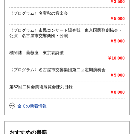
￥3,500
図、宗教、芸能、美術、文学、雑誌等)に力を入れておりま
す。
〈プログラム〉名宝秋の音楽会
又書画骨董品も別部門で取り扱いしておりますので引越し増
￥5,000
改築の際には合わせてご利用ください。
愛知県・岐阜県を中心に近県の方、日時打ち合わせの後、ご
〈プログラム〉市民コンサート陽春號 東京国民歌劇協会・
訪問し、見積もり・買入をさせていただきます。
公演 名古屋市交響楽団・公演
まずはお気軽にご連絡ください。
￥5,000
お品物を送料着払いでお送りいただければ、即日に評価しご
連絡ご送金いたします。
機関誌 薔薇座 東京哀詩號
￥10,000
送り先 〒483-8341
愛知県江南市前飛保町栄284 扶桑文庫 担当井
〈プログラム〉名古屋市交響楽団第二回定期演奏会
上
￥5,000
取り扱い分野
第32回二科会美術展覧会陳列目録
￥8,000
総記、哲学宗教、歴史、社会科学、自然科学、美術工芸、国
語国文、外国文学、古典籍、近代文献、趣味、外国書、サブ
カルチャー、古書一般（その他）
全ての新着情報
古文書・和本・刷り物・絵葉書・近代文献資料・エフェメラ
おすすめの書籍