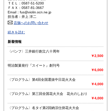
ＴＥＬ：0587-51-5200
山口県
徳島県
300円
300円
ＦＡＸ：0587-81-3667
Email：fus@violin.ocn.ne.jp
香川県
愛媛県
300円
300円
担当者：井上 洋二
店舗へのお問い合わせ
高知県
福岡県
300円
300円
古文書、古地図、刷り物、一枚もの、絵葉書、鳥瞰図、近代
続きを読む
文献資料等を主体に扱っております。
佐賀県
長崎県
300円
300円
新着情報
沿線名：名鉄犬山線
熊本県
大分県
300円
300円
最寄駅：江南駅下車
〈パンフ〉三井銀行創立八十周年
営業時間：10:00〜17:00
￥2,500
宮崎県
鹿児島県
定休日：不定休
300円
300円
明治製菓発行『スイート』創刊号
書籍の買取について
沖縄県
300円
￥6,000
買取 買取専用フリーダイヤル 0120-006-229 (担当・
井上)
〈プログラム〉第4回全国選抜中日花火大会
￥4,000
古書買取、古本買取、古書、古本の大量買い取りは大歓迎で
す。
〈プログラム〉第三回全国花火大会 花火のしおり
御整理・御売却はお気軽に当店にご相談ください。
￥4,000
お電話、メール等でご連絡次第、即日に参上いたします。古
書買い取り、古本買い取り、大量大歓迎です。
〈プログラム〉名タイ第2回納涼仕掛花火大会
特に古いもの全般(和本、古文書、紙物チラシ、郷土資料、地