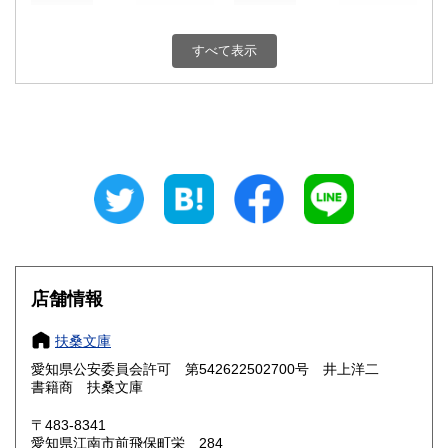
新潟県
富山県
300円
300円
すべて表示
石川県
福井県
300円
300円
山梨県
長野県
300円
300円
岐阜県
静岡県
300円
300円
愛知県
三重県
300円
300円
滋賀県
京都府
300円
300円
大阪府
兵庫県
300円
300円
店舗情報
奈良県
和歌山県
300円
300円
扶桑文庫
愛知県公安委員会許可 第542622502700号 井上洋二
鳥取県
島根県
300円
300円
書籍商 扶桑文庫
岡山県
広島県
300円
300円
〒483-8341
愛知県江南市前飛保町栄 284