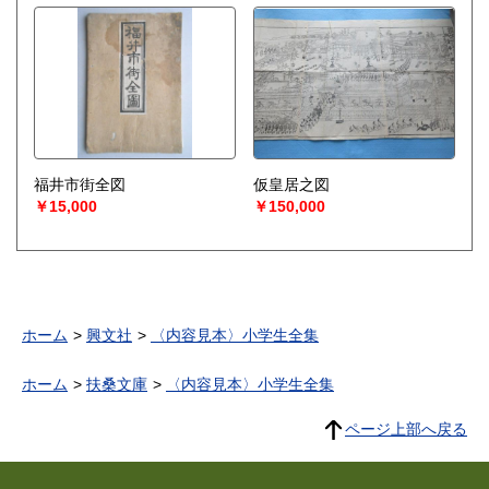
福井市街全図
仮皇居之図
￥15,000
￥150,000
ホーム
興文社
〈内容見本〉小学生全集
ホーム
扶桑文庫
〈内容見本〉小学生全集
ページ上部へ戻る