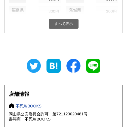
福島県
茨城県
300円
300円
栃木県
群馬県
300円
300円
すべて表示
埼玉県
千葉県
300円
300円
東京都
神奈川県
300円
300円
新潟県
富山県
300円
300円
石川県
福井県
300円
300円
山梨県
長野県
300円
300円
店舗情報
岐阜県
静岡県
300円
300円
不死鳥BOOKS
愛知県
三重県
300円
300円
岡山県公安委員会許可 第721120020481号
書籍商 不死鳥BOOKS
滋賀県
京都府
300円
300円