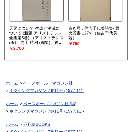
天界について 生成と消滅に
巻き貝 : 住吉千代美詩集<野
ついて (新版 アリストテレス
火叢書 127>
（住吉千代美
全集第5巻)
（アリストテレス
著）
(著)、内山 勝利 (編集)、神崎
￥750
繁(編集)、中畑 正志 (編集)）
￥2,700
ホーム
ベースボール・マガジン社
ボクシングマガジン 7巻11号 (1977.11)-
ホーム
ベースボールマガジン社 [編]
ボクシングマガジン 7巻11号 (1977.11)-
ホーム
不死鳥BOOKS
ボクシングマガジン 7巻11号 (1977.11)-