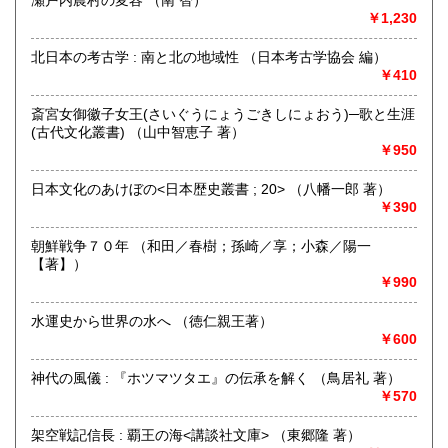
沖縄県
300円
沿線名：伯備線・桃太郎線(吉備線)
￥1,230
最寄駅：総社駅
営業時間：9時から17時
北日本の考古学 : 南と北の地域性 （日本考古学協会 編）
定休日：年中無休
￥410
書籍の買取について
斎宮女御徽子女王(さいぐうにょうごきしにょおう)─歌と生涯
不死鳥BOOKSでは、書籍だけでなくCD、DVD、レコード、
(古代文化叢書) （山中智恵子 著）
ゲーム、おもちゃ、骨董品まであらゆるものの買い取りがで
￥950
きます。店主が、日本全国買取にお伺いいたします。お気軽
にお問い合わせください。出張費は、無料です。
日本文化のあけぼの<日本歴史叢書 ; 20> （八幡一郎 著）
￥390
取り扱い分野
朝鮮戦争７０年 （和田／春樹；孫崎／享；小森／陽一
哲学宗教、歴史、社会科学、自然科学、美術工芸、趣味、外
【著】）
国書、サブカルチャー、古書一般（その他）
￥990
オールジャンル
水運史から世界の水へ （徳仁親王著）
￥600
神代の風儀 : 『ホツマツタエ』の伝承を解く （鳥居礼 著）
￥570
架空戦記信長 : 覇王の海<講談社文庫> （東郷隆 著）