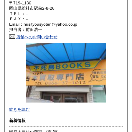
〒719-1136
大阪府
兵庫県
300円
300円
岡山県総社市駅前2-8-26
ＴＥＬ：--
奈良県
和歌山県
ＦＡＸ：--
300円
300円
Email：husityousyoten@yahoo.co.jp
担当者：前田浩一
鳥取県
島根県
300円
300円
店舗へのお問い合わせ
岡山県
広島県
300円
300円
山口県
徳島県
300円
300円
香川県
愛媛県
300円
300円
高知県
福岡県
300円
300円
佐賀県
長崎県
300円
300円
不死鳥BOOKSでは、書籍だけでなくCD、DVD、レコード、
熊本県
大分県
300円
300円
続きを読む
ゲーム、おもちゃ、骨董品まであらゆるものの買い取りがで
きます。店主が、日本全国買取にお伺いいたします。お気軽
宮崎県
鹿児島県
新着情報
300円
300円
にお問い合わせください。出張費は、無料です。
瀬戸内農村の変容 （南 智）