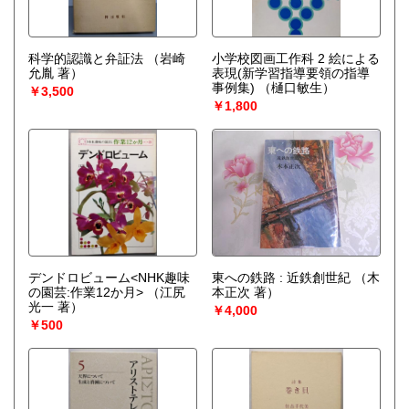
科学的認識と弁証法
（岩崎
小学校図画工作科 2 絵による
允胤 著）
表現(新学習指導要領の指導
事例集)
（樋口敏生）
￥3,500
￥1,800
デンドロビューム<NHK趣味
東への鉄路 : 近鉄創世紀
（木
の園芸:作業12か月>
（江尻
本正次 著）
光一 著）
￥4,000
￥500