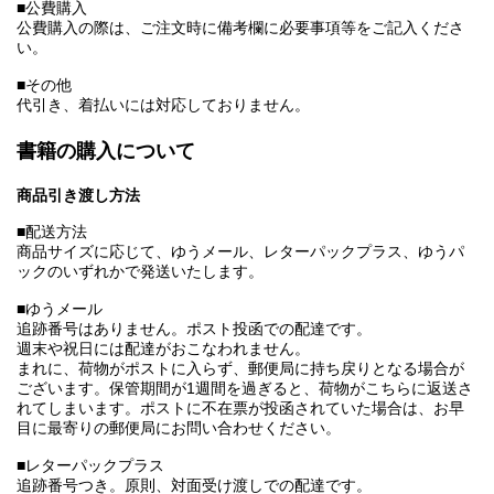
■公費購入
公費購入の際は、ご注文時に備考欄に必要事項等をご記入くださ
い。
■その他
代引き、着払いには対応しておりません。
書籍の購入について
商品引き渡し方法
■配送方法
商品サイズに応じて、ゆうメール、レターパックプラス、ゆうパ
ックのいずれかで発送いたします。
■ゆうメール
追跡番号はありません。ポスト投函での配達です。
週末や祝日には配達がおこなわれません。
まれに、荷物がポストに入らず、郵便局に持ち戻りとなる場合が
ございます。保管期間が1週間を過ぎると、荷物がこちらに返送さ
れてしまいます。ポストに不在票が投函されていた場合は、お早
目に最寄りの郵便局にお問い合わせください。
■レターパックプラス
追跡番号つき。原則、対面受け渡しでの配達です。