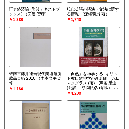
証券経済論 (岩波テキストブ
現代英語の語法・文法に関す
ックス)
（安達 智彦）
る情報
（淀縄義男 著）
￥1,380
￥1,740
碧南市藤井達吉現代美術館所
「自然」を神学する: キリス
蔵品目録 2010
（木本文平 監
ト教自然神学の新展開
（A.E.
修）
マクグラス (著)、芦名 定道
(翻訳)、杉岡良彦 (翻訳)、濱
￥1,180
崎 雅孝 (翻訳)、Alister
￥4,200
E.McGrath (原名)）