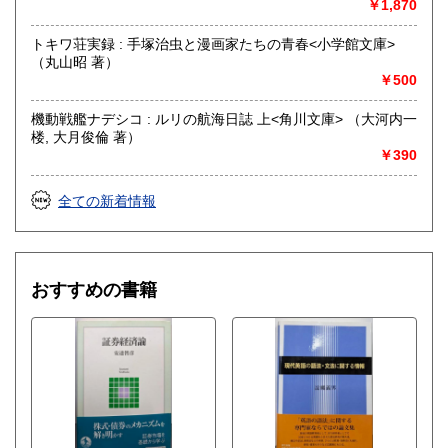
￥1,870
トキワ荘実録 : 手塚治虫と漫画家たちの青春<小学館文庫>
（丸山昭 著）
￥500
機動戦艦ナデシコ : ルリの航海日誌 上<角川文庫> （大河内一
楼, 大月俊倫 著）
￥390
全ての新着情報
おすすめの書籍