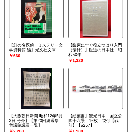
【幻の名探偵 ミステリー文
【臨床にすぐ役立つはり入門
学資料館 編】光文社文庫
（毫針）】医道の日本社 昭
和50年
￥660
￥1,320
【大阪朝日新聞 昭和12年5月
【絵葉書】観光日本 国立公
3日 号外】【第20回総選挙
園十六景 16枚 袋付【戦
衆議院議員一覧】
前】【e257】
￥2,200
￥1,500