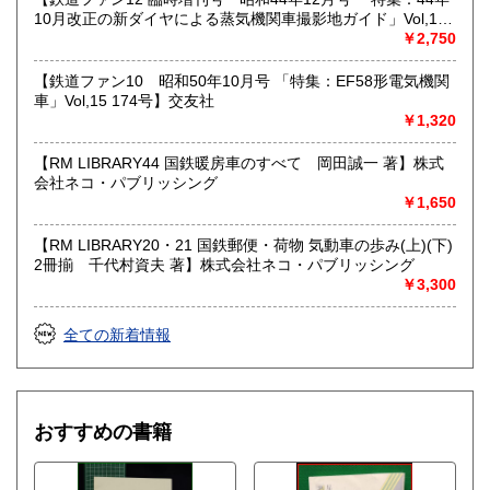
10月改正の新ダイヤによる蒸気機関車撮影地ガイド」Vol,19
103号】交友社
￥2,750
【鉄道ファン10 昭和50年10月号 「特集：EF58形電気機関
車」Vol,15 174号】交友社
￥1,320
【RM LIBRARY44 国鉄暖房車のすべて 岡田誠一 著】株式
会社ネコ・パブリッシング
￥1,650
【RM LIBRARY20・21 国鉄郵便・荷物 気動車の歩み(上)(下)
2冊揃 千代村資夫 著】株式会社ネコ・パブリッシング
￥3,300
全ての新着情報
おすすめの書籍