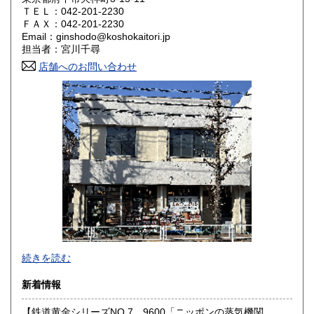
ＴＥＬ：042-201-2230
奈良県
和歌山県
ＦＡＸ：042-201-2230
1,800円
1,800円
Email：ginshodo@koshokaitori.jp
担当者：宮川千尋
鳥取県
島根県
1,800円
1,800円
店舗へのお問い合わせ
岡山県
広島県
1,800円
1,800円
山口県
徳島県
1,800円
1,800円
香川県
愛媛県
1,800円
1,800円
高知県
福岡県
1,800円
1,800円
佐賀県
長崎県
1,800円
1,800円
熊本県
大分県
1,800円
1,800円
東京都では「銀装堂」として営業しております。
続きを読む
宮崎県
鹿児島県
基本的には同じ書店となります。
1,800円
1,800円
新着情報
★★ご質問、ご要望はご注文前にお問合せ下さい。★★
沖縄県
0円
★★電話・FAXでの在庫、状態確認及びご注文には対応しま
【鉄道黄金シリーズNO.7 9600「ニッポンの蒸気機関
せん。