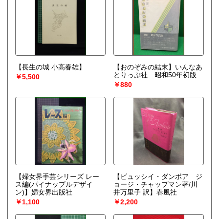
【長生の城 小高春雄】
【おのぞみの結末】いんなあ
とりっぷ社 昭和50年初版
￥5,500
￥880
【婦女界手芸シリーズ レー
【ビュッシイ・ダンボア ジ
ス編(パイナップルデザイ
ョージ・チャップマン著/川
ン)】婦女界出版社
井万里子 訳】春風社
￥1,100
￥2,200