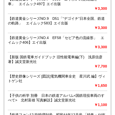
車」 エイムック497】エイ出版
すべての方にメールでのお問い合わせを御案内してい
￥3,300
ます。
★★メールでのお問い合わせは、用件のみの場合スパムメー
【鉄道黄金シリーズNO.9 D51「“デゴイチ”日本全国、鉄道
ルと判断して返信いたしません。お名前もお願いいたしま
の軌路」 エイムック583】エイ出版
す。★★
￥3,300
沿線名：★★電話・FAXでの在庫、状態確認及びご注文には
【鉄道黄金シリーズNO.4 EF58「セピア色の流線形」 エ
対応しません。お電話を頂いてもすべての方にメールでのお
イムック406】エイ出版
問い合わせを御案内しています。 ★★
￥3,300
最寄駅：-
営業時間：(平日)10:00-17:00
【新版 国鉄電車ガイドブック 旧性能電車編(下) 浅原信彦
定休日：土日祝休/臨時休業有
著】誠文堂新光社
￥7,700
書籍の買取について
【歴史群像シリーズ [図説]電気機関車全史 星川武 編】ヴィ
★出張買取・郵送買取(※要事前相談)致します。
トゲン社
お気軽にご相談ください。
￥1,650
取り扱い分野
【子供の科学 別冊 日本の鉄道アルバム<国鉄現役車両のす
べて> 北村富雄 写真解説】誠文堂新光社
近代文献、趣味、サブカルチャー、古書一般（その他）
￥1,100
【鉄道ファン12 臨時増刊号 昭和44年12月号 「特集：44年