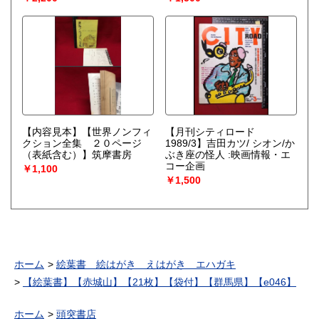
【内容見本】【世界ノンフィ
【月刊シティロード
クション全集 ２０ページ
1989/3】吉田カツ/ シオン/か
（表紙含む）】筑摩書房
ぶき座の怪人 :映画情報・エ
コー企画
￥1,100
￥1,500
ホーム
絵葉書 絵はがき えはがき エハガキ
【絵葉書】【赤城山】【21枚】【袋付】【群馬県】【e046】
ホーム
頭突書店