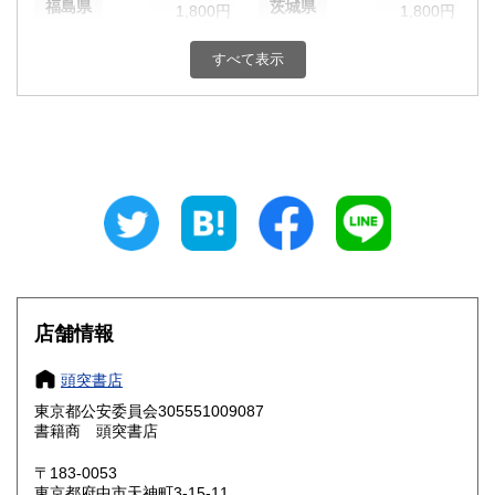
福島県
茨城県
1,800円
1,800円
栃木県
群馬県
1,800円
1,800円
すべて表示
埼玉県
千葉県
1,800円
1,800円
東京都
神奈川県
1,800円
1,800円
新潟県
富山県
1,800円
1,800円
石川県
福井県
1,800円
1,800円
山梨県
長野県
1,800円
1,800円
店舗情報
岐阜県
静岡県
1,800円
1,800円
頭突書店
愛知県
三重県
1,800円
1,800円
東京都公安委員会305551009087
書籍商 頭突書店
滋賀県
京都府
1,800円
1,800円
〒183-0053
大阪府
兵庫県
1,800円
1,800円
東京都府中市天神町3-15-11