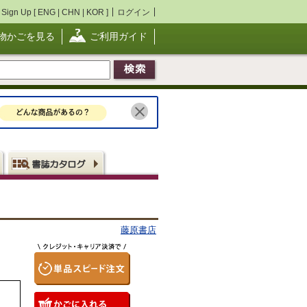
Sign Up [
ENG
|
CHN
|
KOR
]
ログイン
物かごを見る
ご利用ガイド
藤原書店