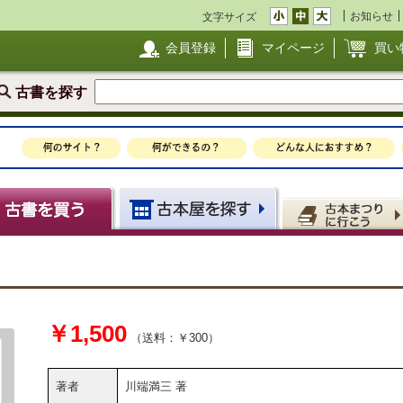
お知らせ
文字サイズ
会員登録
マイページ
買い
古書を探す
￥1,500
（送料：￥300）
著者
川端満三 著