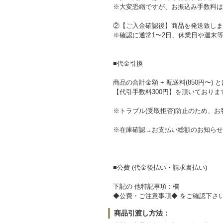
※大変恐縮ですが、お振込み手数料は
②【ご入金確認後】商品を発送致しま
※確認に通常1〜2日、休業日や週末
■代金引換
商品の合計金額 + 配送料(850円〜) 
【代引手数料300円】を頂いておりま
※トラブル(受取拒否)防止のため、
※在庫確認→お支払い総額のお知らせ
■公費 (代金後払い・請求書払い)
下記の 他特記事項 : 欄
◆公費・ご注意事項◆ をご確認下さ
商品引渡し方法：