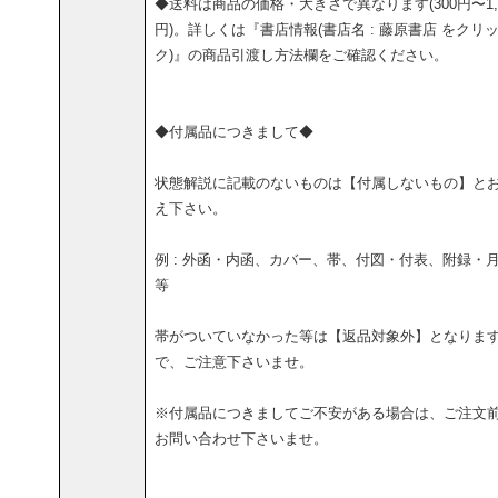
◆送料は商品の価格・大きさで異なります(300円〜1,5
円)。詳しくは『書店情報(書店名 : 藤原書店 をクリ
ク)』の商品引渡し方法欄をご確認ください。
◆付属品につきまして◆
状態解説に記載のないものは【付属しないもの】と
え下さい。
例 : 外函・内函、カバー、帯、付図・付表、附録・
等
帯がついていなかった等は【返品対象外】となりま
で、ご注意下さいませ。
※付属品につきましてご不安がある場合は、ご注文
お問い合わせ下さいませ。