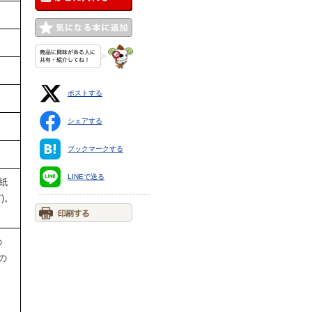
ポストする
シェアする
ブックマークする
LINEで送る
紙
)。
の
の