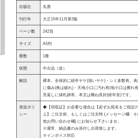
出版社
丸善
刊行年
大正15年11月第3版
ページ数
242頁
サイズ
A5判
冊数
1冊
状態
中古品（並）
解説
裸本。全体的に経年ヤケ(強いヤケ)・シミ多数有。表
に傷み(角は破れ)・天地小口に汚れ有(地小口は擦れ有
見返しに値札跡有。本文は概ね良好(経年並)です。
発送ポリ
◆【領収証】が必要な場合は【必ずお宛名をご指定
シー
上】ご注文前、もしくはご注文時 (メッセージ欄 : そ
他お問い合わせ欄) にお知らせ下さいませ。
※通常、納品書のみ添付し出荷致します。
※インボイス対応