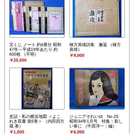
宝くじ ノート 約6冊分 昭和
棟方寅雄詩集 邂逅
（棟方
47年～平成19年あたり 約
寅雄）
600枚
（不明）
￥9,000
￥25,000
史話・私の横浜地図 ＜よこ
ジュニアそれいゆ No.25
れき双書 第6巻＞
（内田四方
昭和34年1月号 特集：新し
蔵 著）
い春に
（中原淳一：編）
￥1,500
￥6,000