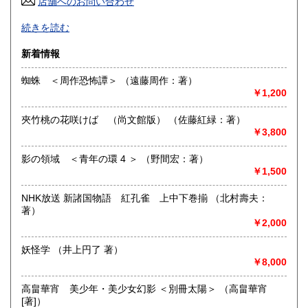
店舗へのお問い合わせ
良書・古書とサブカルチャーの陰と陽。国史・軍事・宗教・
佐賀県
長崎県
185円
185円
続きを読む
文芸・芸能・美術・工芸・趣味書より、CD・DVD・古書漫
画・同人誌・トレカ・おもちゃ…。明治・大正・昭和と平成
熊本県
大分県
新着情報
185円
185円
の新旧書籍とおもちゃ混在乱舞のちらし寿司書店。江戸のト
ッピングもあります。
蜘蛛 ＜周作恐怖譚＞ （遠藤周作：著）
宮崎県
鹿児島県
185円
185円
￥1,200
沿線名：東海道線
最寄駅：茅ヶ崎駅
沖縄県
185円
夾竹桃の花咲けば （尚文館版） （佐藤紅緑：著）
営業時間：平日・祝日:9:00～15:00 土日:休日【※7月23日
￥3,800
(木)は臨時休業日とさせて頂きます。 ご不便をお掛けいたし
まして誠に申し訳ございません。】
定休日：土曜日・日曜日
影の領域 ＜青年の環 4 ＞ （野間宏：著）
￥1,500
書籍の買取について
NHK放送 新諸国物語 紅孔雀 上中下巻揃 （北村壽夫：
-
著）
￥2,000
取り扱い分野
妖怪学 （井上円了 著）
哲学宗教、歴史、美術工芸、趣味、サブカルチャー
￥8,000
高畠華宵 美少年・美少女幻影 ＜別冊太陽＞ （高畠華宵
[著]）