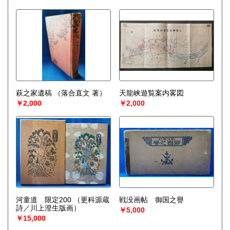
萩之家遺稿
（落合直文 著）
天龍峡遊覧案内畧図
￥2,000
￥2,000
河童道 限定200
（更科源蔵
戦没画帖 御国之譽
詩／川上澄生版画）
￥5,000
￥15,000