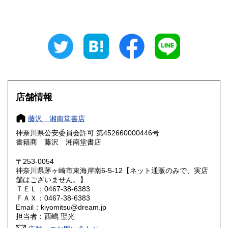
山梨県
長野県
185円
185円
岐阜県
静岡県
185円
185円
愛知県
三重県
185円
185円
滋賀県
京都府
185円
185円
大阪府
兵庫県
185円
185円
店舗情報
奈良県
和歌山県
185円
185円
藤沢 湘南堂書店
神奈川県公安委員会許可 第452660000446号
鳥取県
島根県
185円
185円
書籍商 藤沢 湘南堂書店
岡山県
広島県
185円
185円
〒253-0054
神奈川県茅ヶ崎市東海岸南6-5-12【ネット通販のみで、実店
舗はございません。】
山口県
徳島県
185円
185円
ＴＥＬ：0467-38-6383
ＦＡＸ：0467-38-6383
香川県
愛媛県
185円
185円
Email：kiyomitsu@dream.jp
担当者：西嶋 聖光
高知県
福岡県
185円
185円