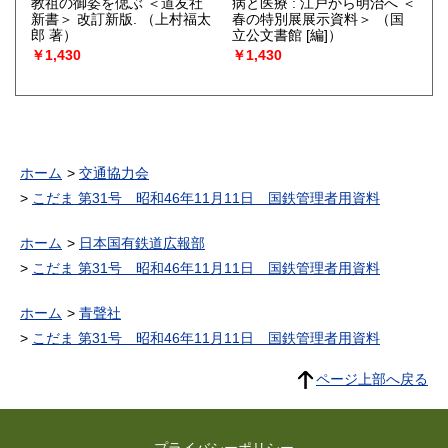
教祖の御姿を偲ぶ ＜道友社
病と医療 : 江戸から明治へ ＜
新書＞ 改訂新版.
（上村福太
春の特別展展示資料＞
（国
郎 著）
立公文書館 [編]）
￥1,430
￥1,430
ホーム
交通協力会
こだま 第31号 昭和46年11月11日 国鉄管理者用資料
ホーム
日本国有鉄道広報部
こだま 第31号 昭和46年11月11日 国鉄管理者用資料
ホーム
青聲社
こだま 第31号 昭和46年11月11日 国鉄管理者用資料
ページ上部へ戻る