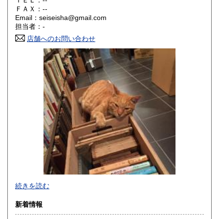
ＴＥＬ：--
山口県
徳島県
200円
200円
ＦＡＸ：--
Email：seiseisha@gmail.com
香川県
愛媛県
200円
200円
担当者：-
店舗へのお問い合わせ
高知県
福岡県
200円
200円
佐賀県
長崎県
200円
200円
熊本県
大分県
200円
200円
宮崎県
鹿児島県
200円
200円
沖縄県
200円
事務所営業です(店舗はございません)。
続きを読む
「日本の古本屋」上に登録されている書籍は、遠方の倉庫に
新着情報
て管理しており、登録住所にはございません。また電話、ハ
ガキ、FAXでのご注文、ご質問等はお受けできません。ご了