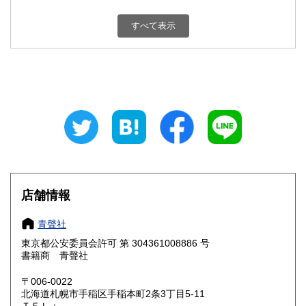
新潟県
富山県
200円
200円
すべて表示
石川県
福井県
200円
200円
山梨県
長野県
200円
200円
岐阜県
静岡県
200円
200円
愛知県
三重県
200円
200円
滋賀県
京都府
200円
200円
大阪府
兵庫県
200円
200円
店舗情報
奈良県
和歌山県
200円
200円
青聲社
東京都公安委員会許可 第 304361008886 号
鳥取県
島根県
200円
200円
書籍商 青聲社
岡山県
広島県
200円
200円
〒006-0022
北海道札幌市手稲区手稲本町2条3丁目5-11