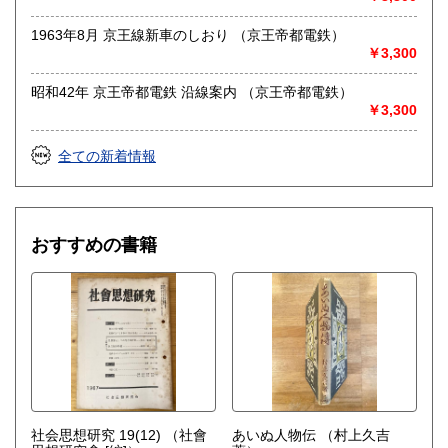
ご連絡先を記載のうえ、お問い合わせください●
1963年8月 京王線新車のしおり （京王帝都電鉄）
●適格請求書発行事業者登録番号T5810818777848●
￥3,300
沿線名：-
昭和42年 京王帝都電鉄 沿線案内 （京王帝都電鉄）
最寄駅：-
￥3,300
営業時間：不定
定休日：土日祝休&不定休
全ての新着情報
書籍の買取について
-
おすすめの書籍
取り扱い分野
古書一般（その他）
社会思想研究 19(12)
（社會
あいぬ人物伝
（村上久吉