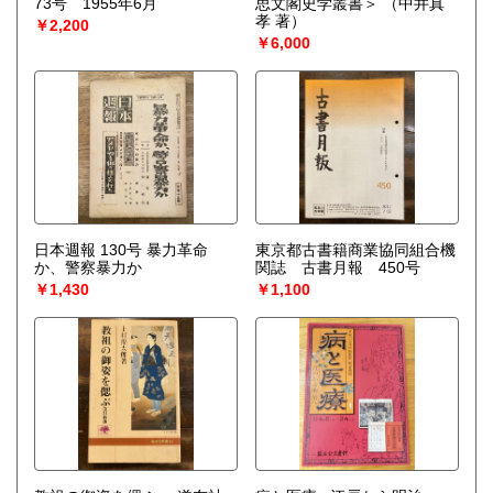
73号 1955年6月
思文閣史学叢書＞
（中井真
孝 著）
￥2,200
￥6,000
日本週報 130号 暴力革命
東京都古書籍商業協同組合機
か、警察暴力か
関誌 古書月報 450号
￥1,430
￥1,100