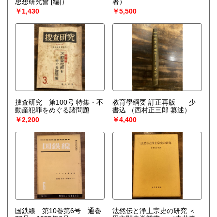
思想研究會 [編]）
著）
￥1,430
￥5,500
捜査研究 第100号 特集・不
教育學綱要 訂正再版 少
動産犯罪をめぐる諸問題
書込
（西村正三郎 纂述）
￥2,200
￥4,400
国鉄線 第10巻第6号 通巻
法然伝と浄土宗史の研究 ＜