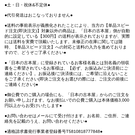
●土・日・祝休&不定休●
●代引発送はおこなっておりません●
●送料の事前表示が義務化されたことにより、当方の【単品スピー
ド注文(即決注文)】対象以外の商品は、「日本の古本屋」側が自動
的に設定している【300円】の送料が表示されておりますが、実際
には送料を実費で頂戴いたします。未修正の在庫に関しては随
時、【単品スピード注文】への対応と送料の入力を進めておりま
すので、どうぞご了承ください●
●「日本の古本屋」に登録されているお客様名義とは別名義の領収
書をご希望されているお客様は、【必ず、お振込み/ご決済前にご
連絡ください】。お振込後/ご決済後には、ご希望に沿えないこと
をご了承ください(即決ご注文をお選びの際には、ご注文の前後に
ご連絡ください)●
●御公費でのご購入の場合にも、「日本の古本屋」からのご注文を
お願い申し上げます。なお後払いでの公費ご購入は本体価格3,000
円以上からお受けいたします●
●お問い合わせはメールにて受け付けます。お名前、ご住所、ご連
絡先を記載のうえ、お問い合わせください●
●適格請求書発行事業者登録番号T5810818777848●