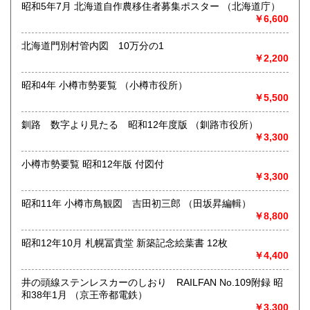
昭和5年7月 北海道自作農移住者募集ポスター （北海道庁）
承ください。
￥6,600
●対面での販売、お渡しはおこなっておりません●
北海道門別村管内図 10万分の1
●土・日・祝休&不定休●
￥2,200
●代引発送はおこなっておりません●
昭和4年 小樽市勢要覧 （小樽市役所）
￥5,500
●送料の事前表示が義務化されたことにより、当方の【単品ス
ピード注文(即決注文)】対象以外の商品は、「日本の古本
釧路 数字より見たる 昭和12年度版 （釧路市役所）
屋」側が自動的に設定している【300円】の送料が表示され
￥3,300
ておりますが、実際には送料を実費で頂戴いたします。未修
正の在庫に関しては随時、【単品スピード注文】への対応と
送料の入力を進めておりますので、どうぞご了承ください●
小樽市勢要覧 昭和12年版 付図付
￥3,300
●「日本の古本屋」に登録されているお客様名義とは別名義の
領収書をご希望されているお客様は、【必ず、お振込み/ご決
昭和11年 小樽市鳥観図 吉田初三郎 （田坂昇編輯）
済前にご連絡ください】。お振込後/ご決済後には、ご希望に
￥8,800
沿えないことをご了承ください(即決ご注文をお選びの際に
は、ご注文の前後にご連絡ください)●
昭和12年10月 札幌冨貴堂 新築記念絵葉書 12枚
￥4,400
●御公費でのご購入の場合にも、「日本の古本屋」からのご注
文をお願い申し上げます。なお後払いでの公費ご購入は本体
井の頭線ステンレスカーのしおり RAILFAN No.109附録 昭
価格3,000円以上からお受けいたします●
和38年1月 （京王帝都電鉄）
￥3,300
●お問い合わせはメールにて受け付けます。お名前、ご住所、