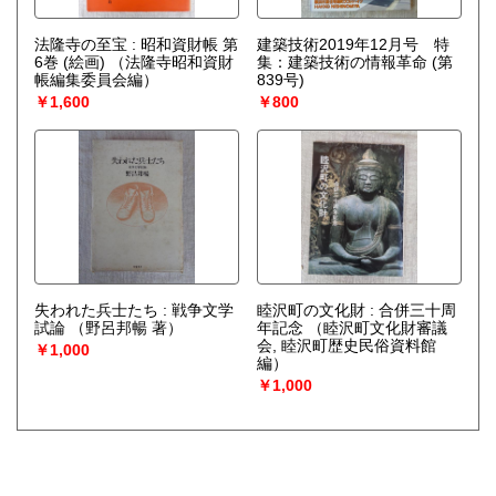
法隆寺の至宝 : 昭和資財帳 第
建築技術2019年12月号 特
6巻 (絵画)
（法隆寺昭和資財
集：建築技術の情報革命 (第
帳編集委員会編）
839号)
￥1,600
￥800
失われた兵士たち : 戦争文学
睦沢町の文化財 : 合併三十周
試論
（野呂邦暢 著）
年記念
（睦沢町文化財審議
会, 睦沢町歴史民俗資料館
￥1,000
編）
￥1,000