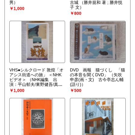
男）
古城
（勝井規和 著 ; 勝井悦
子 文）
￥1,000
￥800
VHS●シルクロード 敦煌「オ
DVD 画報 猫づくし 「猫
アシス街道への旅」 ＜NHK
の本音を聞くDVD」
（矢吹
ビデオ＞
（NHK編集 出
申彦(画・文) 古今亭志ん輔
演：平山郁夫/東野健吾/真野
(語り)）
響子/利重剛/今野登茂子/越前
￥1,000
￥500
屋俵太）