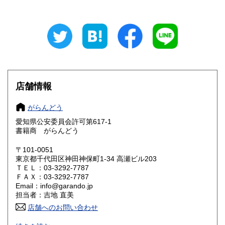
岐阜県
静岡県
200円
200円
愛知県
三重県
200円
200円
滋賀県
京都府
200円
200円
大阪府
兵庫県
200円
200円
店舗情報
奈良県
和歌山県
200円
200円
がらんどう
愛知県公安委員会許可第617-1
鳥取県
島根県
200円
200円
書籍商 がらんどう
岡山県
広島県
200円
200円
〒101-0051
東京都千代田区神田神保町1-34 高瀬ビル203
ＴＥＬ：03-3292-7787
山口県
徳島県
200円
200円
ＦＡＸ：03-3292-7787
Email：info@garando.jp
香川県
愛媛県
200円
200円
担当者：吉地 直美
店舗へのお問い合わせ
高知県
福岡県
200円
200円
甦れ60年代をキャッチフレーズに愛知県安城市にて開店しま