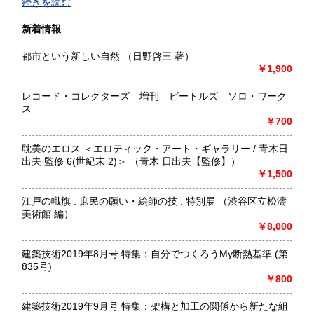
続きを読む
した。
佐賀県
長崎県
200円
200円
暮らしに身近な本、雑貨や資料を取り扱っています。
新着情報
平成17年には、東京神田神保町にも出店しております
熊本県
大分県
200円
200円
（東京都千代田区神田神保町1−34）
都市という新しい自然 （日野啓三 著）
TEL 03−3292−7787。
￥1,900
宮崎県
鹿児島県
200円
200円
※日本の古本屋の在庫に関しては、愛知県と東京の両方で管
レコード・コレクターズ 増刊 ビートルズ ソロ・ワーク
沖縄県
200円
理しておりますのでどちらの在庫かを知りたい方はご連絡下
ス
さい。
￥700
沿線名：-
耽美のエロス ＜エロティック・アート・ギャラリー / 青木日
最寄駅：-
出夫 監修 6(世紀末 2)＞ （青木 日出夫【監修】）
営業時間：-
￥1,500
定休日：-
江戸の幟旗 : 庶民の願い・絵師の技 : 特別展 （渋谷区立松濤
書籍の買取について
美術館 編）
￥8,000
-
建築技術2019年8月号 特集：自分でつくろうMy断熱基準 (第
取り扱い分野
835号)
￥800
社会科学、趣味、サブカルチャー、古書一般（その他）
あまりジャンルにとらわれる事なく興味を持ったものを全般
的に。それでも、暮らし、社会に関わるものが多目です。
建築技術2019年9月号 特集：架構と加工の関係から新たな組