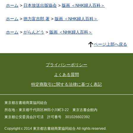
ホーム
日本放送出版協会
版画 ＜NHK婦人百科＞
ホーム
徳力富吉郎 著
版画 ＜NHK婦人百科＞
ホーム
がらんどう
版画 ＜NHK婦人百科＞
ページ上部へ戻る
プライバシーポリシー
よくある質問
特定商取引に関する法律に基づく表記
東京都古書籍商業協同組合
所在地：東京都千代田区神田小川町3-22 東京古書会館内
東京都公安委員会許可済 許可番号 301026602392
Copyright c 2014 東京都古書籍商業協同組合 All rights reserved.