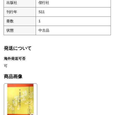
出版社
偕行社
刊行年
S11
冊数
1
状態
中古品
発送について
海外発送可否
可
商品画像