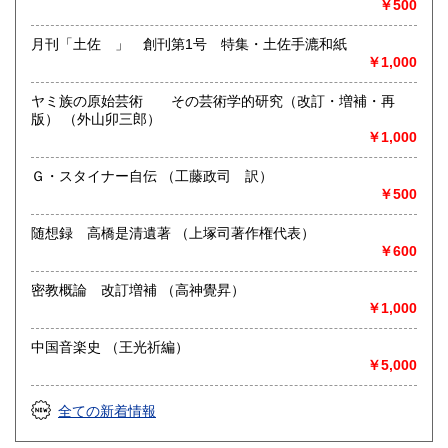
￥500
月刊「土佐 」 創刊第1号 特集・土佐手漉和紙
￥1,000
ヤミ族の原始芸術 その芸術学的研究（改訂・増補・再
版） （外山卯三郎）
￥1,000
Ｇ・スタイナー自伝 （工藤政司 訳）
￥500
随想録 高橋是清遺著 （上塚司著作権代表）
￥600
密教概論 改訂増補 （高神覺昇）
￥1,000
中国音楽史 （王光祈編）
￥5,000
全ての新着情報