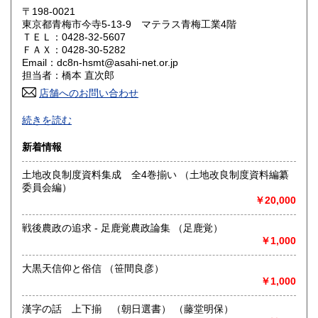
岡山県
広島県
1,600円
1,600円
〒198-0021
東京都青梅市今寺5-13-9 マテラス青梅工業4階
ＴＥＬ：0428-32-5607
山口県
徳島県
1,600円
1,600円
ＦＡＸ：0428-30-5282
Email：dc8n-hsmt@asahi-net.or.jp
香川県
愛媛県
1,600円
1,600円
担当者：橋本 直次郎
店舗へのお問い合わせ
高知県
福岡県
1,600円
1,600円
誠実・迅速
続きを読む
佐賀県
長崎県
1,600円
1,600円
沿線名：青梅線
新着情報
最寄駅：小作駅
熊本県
大分県
1,600円
1,600円
営業時間：am.9〜pm.5
土地改良制度資料集成 全4巻揃い （土地改良制度資料編纂
定休日：特になし
委員会編）
宮崎県
鹿児島県
1,600円
1,600円
￥20,000
書籍の買取について
沖縄県
1,600円
戦後農政の追求 - 足鹿覚農政論集 （足鹿覚）
専門書、雑誌、資料買い入れしております。
￥1,000
ご相談ください。
大黒天信仰と俗信 （笹間良彦）
取り扱い分野
￥1,000
哲学宗教、歴史、社会科学、自然科学、古書一般（その他）
店主の目にとまったものこれからとまるもの
漢字の話 上下揃 （朝日選書） （藤堂明保）