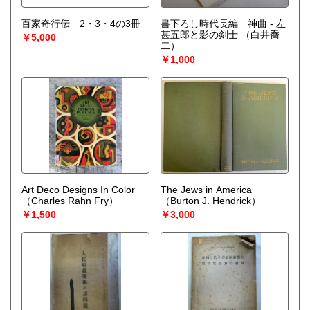
百家奇行伝 2・3・4の3冊
書下ろし時代長編 神曲 - 左
甚五郎と影の剣士
（白井喬
￥5,000
二）
￥1,000
Art Deco Designs In Color
The Jews in America
（Charles Rahn Fry）
（Burton J. Hendrick）
￥1,500
￥3,000