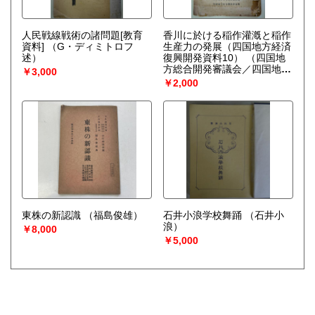
人民戦線戦術の諸問題[教育
香川に於ける稲作灌漑と稲作
資料]
（G・ディミトロフ
生産力の発展（四国地方経済
述）
復興開発資料10）
（四国地
方総合開発審議会／四国地方
￥3,000
総合開発調査所）
￥2,000
東株の新認識
（福島俊雄）
石井小浪学校舞踊
（石井小
浪）
￥8,000
￥5,000