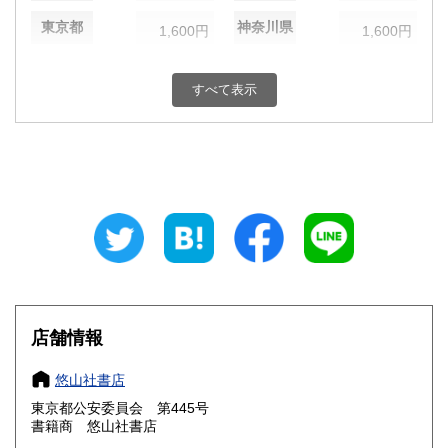
東京都
神奈川県
1,600円
1,600円
新潟県
富山県
1,600円
1,600円
すべて表示
石川県
福井県
1,600円
1,600円
山梨県
長野県
1,600円
1,600円
岐阜県
静岡県
1,600円
1,600円
愛知県
三重県
1,600円
1,600円
滋賀県
京都府
1,600円
1,600円
大阪府
兵庫県
1,600円
1,600円
店舗情報
奈良県
和歌山県
1,600円
1,600円
悠山社書店
東京都公安委員会 第445号
鳥取県
島根県
1,600円
1,600円
書籍商 悠山社書店