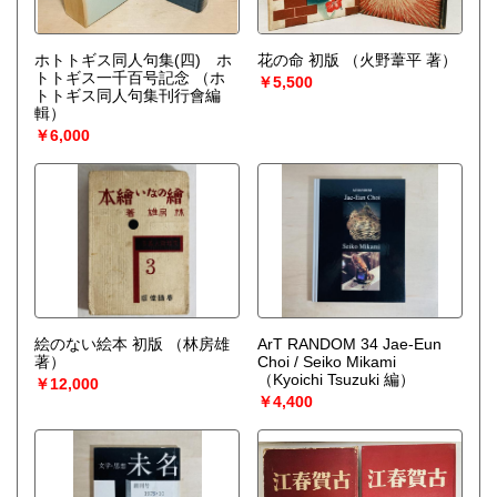
ホトトギス同人句集(四) ホ
花の命 初版
（火野葦平 著）
トトギス一千百号記念
（ホ
￥5,500
トトギス同人句集刊行會編
輯）
￥6,000
絵のない絵本 初版
（林房雄
ArT RANDOM 34 Jae-Eun
著）
Choi / Seiko Mikami
（Kyoichi Tsuzuki 編）
￥12,000
￥4,400