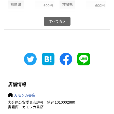
福島県
茨城県
600円
600円
栃木県
群馬県
600円
600円
すべて表示
埼玉県
千葉県
600円
600円
東京都
神奈川県
600円
600円
新潟県
富山県
600円
600円
石川県
福井県
600円
600円
山梨県
長野県
600円
600円
岐阜県
静岡県
600円
600円
店舗情報
愛知県
三重県
600円
600円
カモシカ書店
大分県公安委員会許可 第941010002880
滋賀県
京都府
600円
600円
書籍商 カモシカ書店