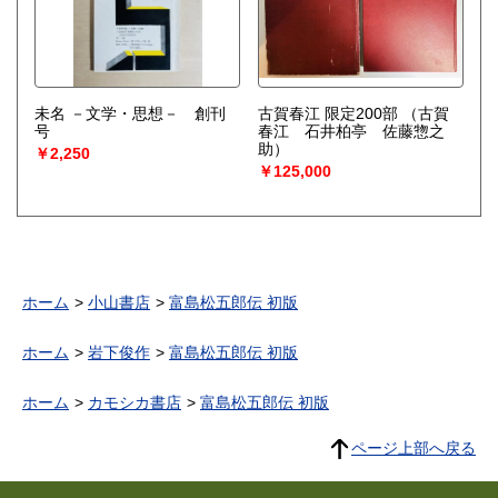
未名 －文学・思想－ 創刊
古賀春江 限定200部
（古賀
号
春江 石井柏亭 佐藤惣之
助）
￥2,250
￥125,000
ホーム
小山書店
富島松五郎伝 初版
ホーム
岩下俊作
富島松五郎伝 初版
ホーム
カモシカ書店
富島松五郎伝 初版
ページ上部へ戻る