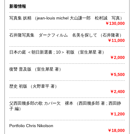
新着情報
沿線名：日豊線
最寄駅：JR 大分駅
写真集 妖精 （jean-louis michel 大山謙一郎 松村誠 写真）
営業時間：11:00ー20:00
￥130,000
定休日：月・木曜日
石井隆写真集 ダークフィルム 名美を探して （石井隆著）
書籍の買取について
￥11,000
ご蔵書の整理をお考えの方、まずはお気軽にお問い合わせく
ださい。
日本の庭 ＜朝日新選書 ; 10＞ 初版 （室生犀星 著）
運営費の安い地方だからこそできる高額査定をいたします。
￥2,000
営業中に店舗にお持ち込みいただくことも可能です。
復讐 普及版 （室生犀星 著）
50冊を超える場合は事前にご連絡ください。
￥5,500
出張や着払いでの査定も喜んでお受けいたします。
歴史 初版 （火野葦平 著）
￥2,400
大切にされている初版本など、稀少かつ高額な書籍にも対応
いたしております。お気軽にご相談ください。
父西田幾多郎の歌 カバー欠 裸本 （西田幾多郎 著 ; 西田静
また、委託販売も可能です。
子 編）
ご希望の販売価格とともにお気軽にご相談ください。
￥1,200
大切に取り扱わせていただきます。
お気軽にお電話やメール、LINEでご連絡くださいませ。
Portfolio Chris Nikolson
TEL 097-574-7738
￥18,000