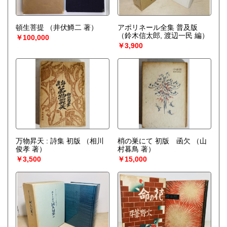
頓生菩提
（井伏鱒二 著）
アポリネール全集 普及版
（鈴木信太郎, 渡辺一民 編）
￥100,000
￥3,900
万物昇天 : 詩集 初版
（相川
梢の巣にて 初版 函欠
（山
俊孝 著）
村暮鳥 著）
￥3,500
￥15,000