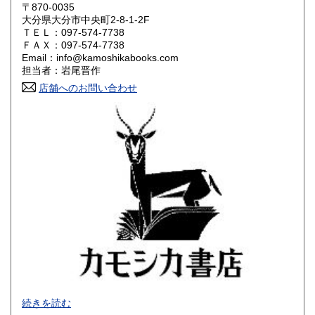
大阪府
兵庫県
600円
600円
〒870-0035
大分県大分市中央町2-8-1-2F
奈良県
和歌山県
ＴＥＬ：097-574-7738
600円
600円
ＦＡＸ：097-574-7738
Email：info@kamoshikabooks.com
鳥取県
島根県
600円
600円
担当者：岩尾晋作
店舗へのお問い合わせ
岡山県
広島県
600円
600円
山口県
徳島県
600円
600円
香川県
愛媛県
600円
600円
高知県
福岡県
600円
600円
佐賀県
長崎県
600円
600円
熊本県
大分県
600円
600円
宮崎県
鹿児島県
600円
600円
顔の見えないお取り引きですから、なおいっそう誠実に対応
沖縄県
続きを読む
600円
いたします。迅速・丁寧な発送をいたします。