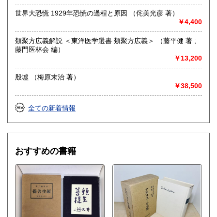
買取専用メール buying@kamoshikabooks.com
買取専用LINE @891fglyn
世界大恐慌 1929年恐慌の過程と原因 （侘美光彦 著）
￥4,400
取り扱い分野
類聚方広義解説 ＜東洋医学選書 類聚方広義＞ （藤平健 著 ;
総記、哲学宗教、歴史、社会科学、自然科学、美術工芸、国
藤門医林会 編）
語国文、外国文学、古典籍、近代文献、趣味、外国書、サブ
￥13,200
カルチャー、古書一般（その他）
殷墟 （梅原末治 著）
￥38,500
全ての新着情報
おすすめの書籍