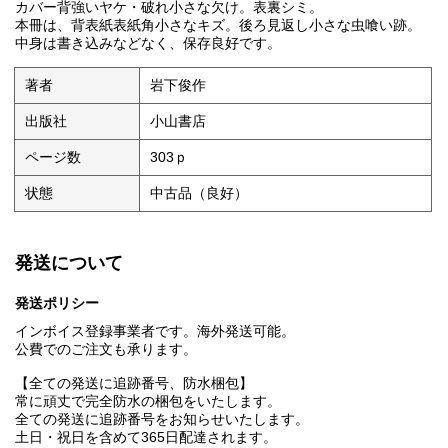
カバー背強いヤケ・破れ小さな欠け。表裏シミ。
本冊は、背表紙表紙角小さなキズ。後ろ見返し小さな虫喰い跡。
中身は書き込みなどなく、保存良好です。
著者
岩下俊作
出版社
小山書店
ページ数
303ｐ
状態
中古品（良好）
発送について
発送ポリシー
インボイス登録事業者です。海外発送可能。
公費でのご注文も承ります。
【全ての発送に追跡番号、防水梱包】
常に頑丈で完全防水の梱包をいたします。
全ての発送に追跡番号をお知らせいたします。
土日・祝日を含めて365日配達されます。