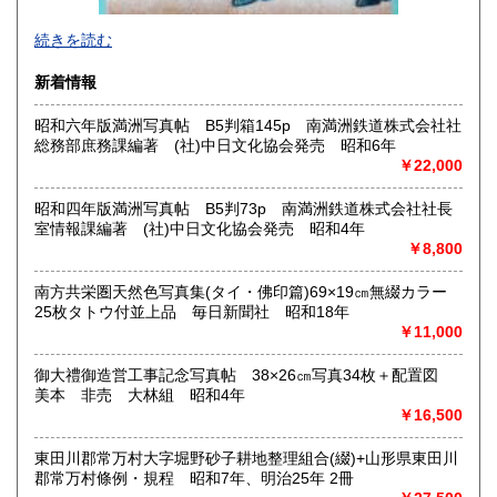
2026年で創業45年目になります。
続きを読む
In 2026, we will have been in business for 45 years.
新着情報
沿線名：(無店舗)
昭和六年版満洲写真帖 B5判箱145p 南満洲鉄道株式会社社
最寄駅：(無店舗)
総務部庶務課編著 (社)中日文化協会発売 昭和6年
営業時間：10:00〜18:00
￥22,000
定休日：(無店舗)
書籍の買取について
昭和四年版満洲写真帖 B5判73p 南満洲鉄道株式会社社長
室情報課編著 (社)中日文化協会発売 昭和4年
内容によります。
￥8,800
南方共栄圏天然色写真集(タイ・佛印篇)69×19㎝無綴カラー
取り扱い分野
25枚タトウ付並上品 毎日新聞社 昭和18年
古典籍、近代文献、趣味、サブカルチャー、古書一般（その
￥11,000
他）
和本・開拓/植民資料・戦時資料・文学一般・詩歌句集・児童
御大禮御造営工事記念写真帖 38×26㎝写真34枚＋配置図
書 ・児童資料・芸能/サブカル・広告資料・ポスター・版画/
美本 非売 大林組 昭和4年
刷り物 ・絵葉書・双六・地図/鳥瞰図
￥16,500
東田川郡常万村大字堀野砂子耕地整理組合(綴)+山形県東田川
郡常万村條例・規程 昭和7年、明治25年 2冊