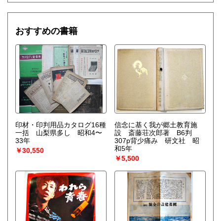
おすすめの書籍
印材・印判用品カタログ16種
信念に基く我が郷土教育施
一括 山梨県多し 昭和4〜
設 斎藤荘次郎著 B6判
33年
307p背少痛み 研文社 昭
和5年
￥30,550
￥5,500