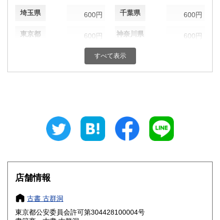
埼玉県
千葉県
600円
600円
東京都
神奈川県
600円
600円
新潟県
富山県
すべて表示
600円
600円
石川県
福井県
600円
600円
山梨県
長野県
600円
600円
岐阜県
静岡県
600円
600円
愛知県
三重県
600円
600円
滋賀県
京都府
600円
600円
店舗情報
大阪府
兵庫県
600円
600円
古書 古群洞
奈良県
和歌山県
600円
600円
東京都公安委員会許可第304428100004号