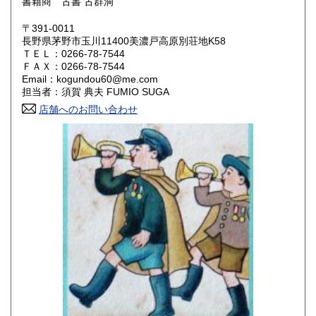
書籍商 古書 古群洞
鳥取県
島根県
600円
600円
〒391-0011
岡山県
広島県
600円
600円
長野県茅野市玉川11400美濃戸高原別荘地K58
ＴＥＬ：0266-78-7544
ＦＡＸ：0266-78-7544
山口県
徳島県
600円
600円
Email：kogundou60@me.com
担当者：須賀 典夫 FUMIO SUGA
香川県
愛媛県
600円
600円
店舗へのお問い合わせ
高知県
福岡県
600円
600円
佐賀県
長崎県
600円
600円
熊本県
大分県
600円
600円
宮崎県
鹿児島県
600円
600円
沖縄県
600円