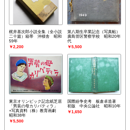
梶井基次郎小説全集（全小説
第八期生卒業記念（写真帖）
二十篇）箱帯 沖積舎 昭和
廣島管区警察学校 昭和20年
59年
代
￥2,200
￥5,500
東京オリンピック記念紙芝居
国際紛争史考 板倉卓造著
「男装の母カリパティラ」
初版 中央公論社 昭和10年
+写真資料（株）教育画劇
￥1,650
昭和38年
￥5,500