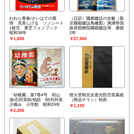
われら青春/さいはての慕
（日訳）國都建設の全貌（新
情 克美しげる ソノシート
京國都建設鳥瞰図）満洲帝国
1枚完 東芝フォノブック
政府国務院國都建設局 康徳
昭和38年
2年
￥1,650
￥27,500
「幼稚園」第7巻4号 初山
燈火管制完全遮光防空黒幕紙
滋/石田英助/他絵 B5判外装
（商品チラシ）戦前
少痛み 小学館 昭和29年
￥1,100
￥2,200