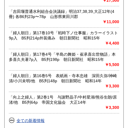
￥27,500
「吉田堰普通水利組合会決議録」明治37,38,39,大正12年(4
冊) 各B6判23p〜78p 山形県東田川郡
￥11,000
「婦人朝日」第17巻10号「戦時下ノ仕事服」カラーイラスト
9p入 B5判214p外装痛み 朝日新聞社 昭和15年
￥4,400
「婦人朝日」第17巻4号「半島の舞姫・崔承喜出世物語」本
多喜久夫著7p入 B5判198p 朝日新聞社 昭和15年
￥5,500
「婦人朝日」第16巻5号 表紙画・寺本忠雄 深田久弥/神崎
清/小川未明/他 B5判148p 朝日新聞社 昭和14年
￥3,300
「向上之婦人」第2巻1号 与謝野晶子/中村星湖/熊谷生朗/原
渚/他 B5判64p 帝国文化協会 大正14年
￥3,300
全ての新着情報