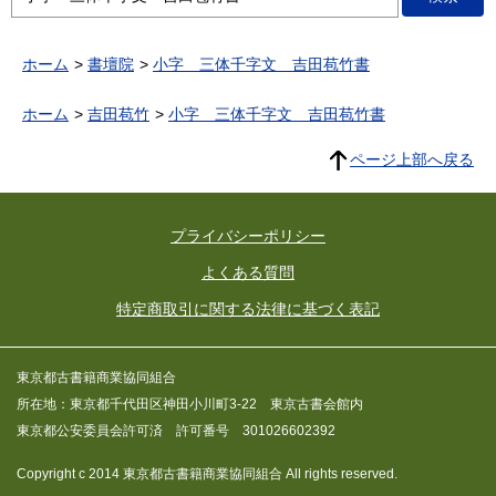
ホーム
書壇院
小字 三体千字文 吉田苞竹書
ホーム
吉田苞竹
小字 三体千字文 吉田苞竹書
ページ上部へ戻る
プライバシーポリシー
よくある質問
特定商取引に関する法律に基づく表記
東京都古書籍商業協同組合
所在地：東京都千代田区神田小川町3-22 東京古書会館内
東京都公安委員会許可済 許可番号 301026602392
Copyright c 2014 東京都古書籍商業協同組合 All rights reserved.