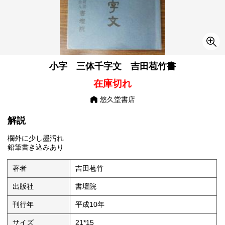
小字 三体千字文 吉田苞竹書
在庫切れ
悠久堂書店
解説
欄外に少し墨汚れ
鉛筆書き込みあり
著者
吉田苞竹
出版社
書壇院
刊行年
平成10年
サイズ
21*15