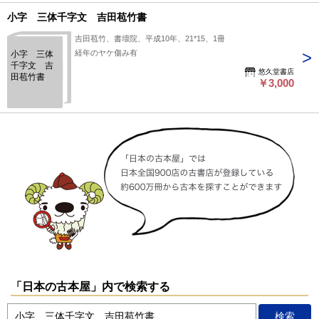
小字 三体千字文 吉田苞竹書
吉田苞竹、書壇院、平成10年、21*15、1冊
経年のヤケ傷み有
小字 三体
千字文 吉
悠久堂書店
田苞竹書
￥3,000
「日本の古本屋」内で検索する