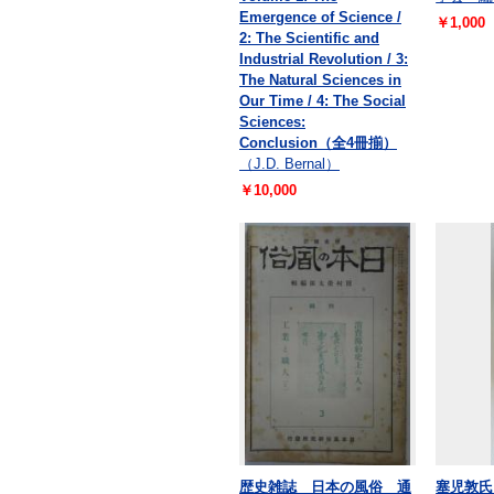
Emergence of Science /
￥1,000
2: The Scientific and
Industrial Revolution / 3:
The Natural Sciences in
Our Time / 4: The Social
Sciences:
Conclusion（全4冊揃）
（J.D. Bernal）
￥10,000
歴史雑誌 日本の風俗 通
塞児敦氏