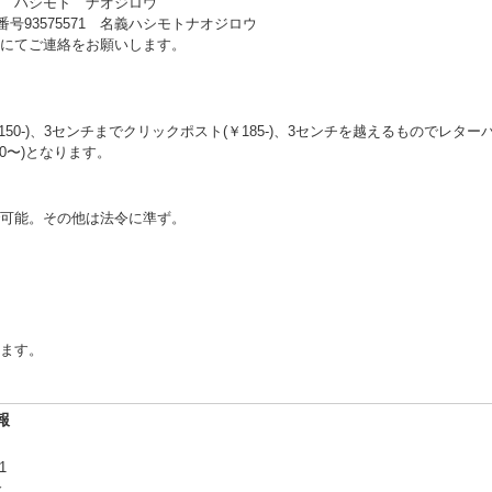
198 ハシモト ナオジロウ
番号93575571 名義ハシモトナオジロウ
にてご連絡をお願いします。
50-)、3センチまでクリックポスト(￥185-)、3センチを越えるものでレ
00〜)となります。
可能。その他は法令に準ず。
ます。
報
11
合