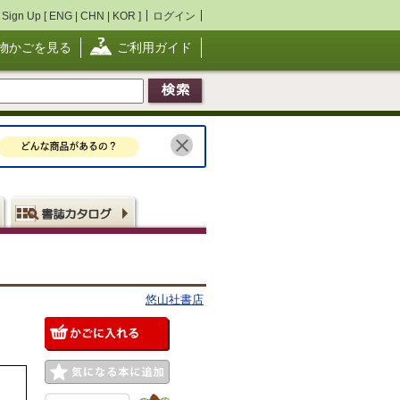
Sign Up [
ENG
|
CHN
|
KOR
]
ログイン
物かごを見る
ご利用ガイド
悠山社書店