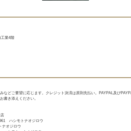
梅工業4階
などご要望に応じます。クレジット決済は原則先払い。PAYPAL及びPAYP
お書き添えください。
書店
4961 ハシモトナオジロウ
シモトナオジロウ