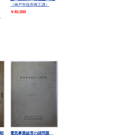
（神戸市役所商工課）
￥40,000
）
昭
電気事業経営の諸問題