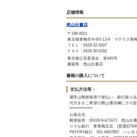
店舗情報
悠山社書店
〒198-0021
東京都青梅市今寺5-13-9 マテラス青
ＴＥＬ：0428-32-5607
ＦＡＸ：0428-30-5282
東京都公安委員会 第445号
書籍商 悠山社書店
書籍の購入について
支払方法等：
通常は郵便振替で後払い。銀行振り込み
代引きをご希望の際は通信欄にその旨
***************
お振込先:
郵便振替 00100-9-671671 悠山社
りそな銀行 東青梅支店 (普通)078
PAYPAY銀行 001-8497897 ハ