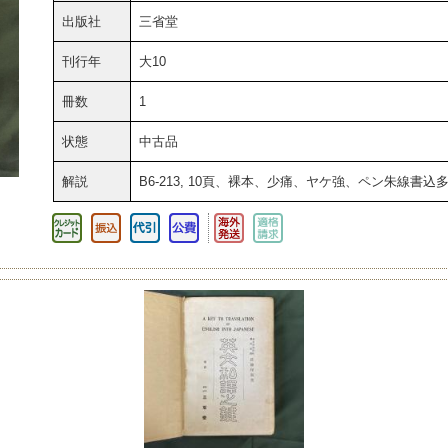
出版社
三省堂
刊行年
大10
冊数
1
状態
中古品
解説
B6-213, 10頁、裸本、少痛、ヤケ強、ペン朱線書込