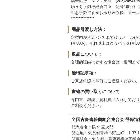
楽天銀行 ダンス支店 (208)2454
ゆうちょ銀行総合口座 記号10090 
※お手数ですがお振り込み後、メール
***************
商品引渡し方法：
定型内厚さ2センチまでゆうメール(￥1
(￥600-)、それ以上はゆうパック(￥6
返品について：
合理的理由の存する場合は一週間まで
他特記事項：
ご来店の際は事前にご連絡ください。
書籍の買い取りについて
専門書、雑誌、資料買い入れしており
ご相談ください。
全国古書書籍商組合連合会 登録情
代表者名：橋本 直次郎
所在地：東京都青梅市野上町 1-37-
所属組合：東京都古書籍商業協同組