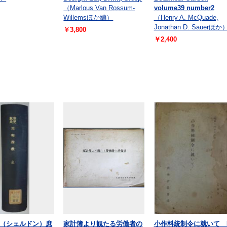
（Marlous Van Rossum-
volume39 number2
Willemsほか編）
（Henry A. McQuade,
Jonathan D. Sauerほか
￥3,800
￥2,400
（シェルドン）庶
家計簿より観たる労働者の
小作料統制令に就いて 