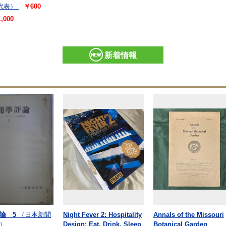
代表）
￥600
,000
新着情報
論 5
（日本新聞
Night Fever 2: Hospitality
Annals of the Missouri
）
Design: Eat, Drink, Sleep
Botanical Garden