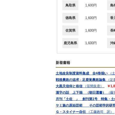
鳥取県
1,600円
島
徳島県
1,600円
香
佐賀県
1,600円
長
鹿児島県
1,600円
沖
新着書籍
土地改良制度資料集成 全4巻揃い
（
戦後農政の追求 - 足鹿覚農政論集
（足
大黒天信仰と俗信
（笹間良彦）
￥1,0
漢字の話 上下揃 （朝日選書）
（藤
月刊「土佐 」 創刊第1号 特集・土
ヤミ族の原始芸術 その芸術学的研究
Ｇ・スタイナー自伝
（工藤政司 訳）