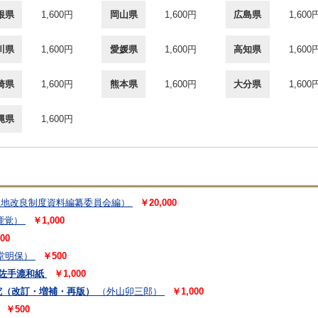
根県
1,600円
岡山県
1,600円
広島県
1,600
川県
1,600円
愛媛県
1,600円
高知県
1,600
崎県
1,600円
熊本県
1,600円
大分県
1,600
縄県
1,600円
土地改良制度資料編纂委員会編）
￥20,000
鹿覚）
￥1,000
00
堂明保）
￥500
佐手漉和紙
￥1,000
（改訂・増補・再版）
（外山卯三郎）
￥1,000
￥500