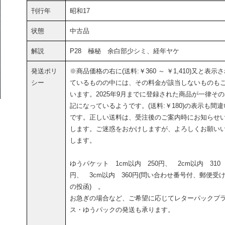
刊行年
昭和17
状態
中古品
解説
P28 極秘 余白部少シミ、経年ヤケ
発送ポリ
※商品価格の右に(送料:￥360 ～ ￥1,410)又と表示
シー
ているものの中には、その料金が該当しないものも
います。2025年9月までに登録された商品が一律そ
記になっているようです。(送料:￥180)の表示も間違
です。正しい送料は、受注後のご案内時にお知らせ
します。ご迷惑をおかけしますが、よろしくお願い
します。
ゆうパケット 1cm以内 250円、 2cm以内 310
円、 3cm以内 360円(問い合わせ番号付、郵便受
の投函) 。
お急ぎの場合など、ご希望に応じてレターパックプ
ス・ゆうパックの発送も承ります。