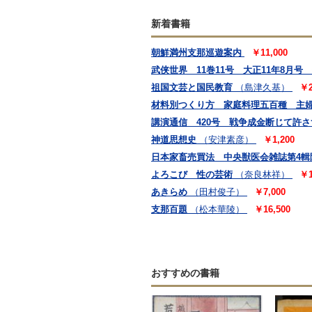
新着書籍
朝鮮満州支那巡遊案内
￥11,000
武侠世界 11巻11号 大正11年8月号
祖国文芸と国民教育
（島津久基）
￥2
材料別つくり方 家庭料理五百種 主婦之
講演通信 420号 戦争成金断じて許
神道思想史
（安津素彦）
￥1,200
日本家畜売買法 中央獣医会雑誌第4輯
よろこび 性の芸術
（奈良林祥）
￥1
あきらめ
（田村俊子）
￥7,000
支那百題
（松本華陵）
￥16,500
おすすめの書籍