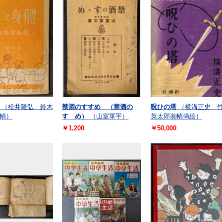
（松井隆弘 鈴木
禁酒のすすめ （禁酒の
呪ひの塔
（横溝正史 
幀）
すゝめ）
（山室軍平）
英太郎装幀挿絵）
￥1,200
￥50,000