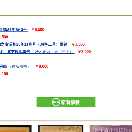
 犯罪科学探偵号
￥8,500
,500
友昭和25年11月号（34巻11号）附録
￥3,500
さず、北支現地報告
（鈴木正吾、早川三郎）
￥3,000
附録
（佐藤清明）
￥9,000
,100
新着情報