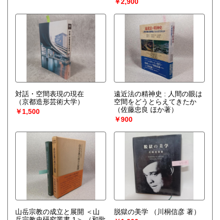
￥2,900
対話・空間表現の現在
遠近法の精神史 : 人間の眼は
（京都造形芸術大学）
空間をどうとらえてきたか
（佐藤忠良 ほか著）
￥1,500
￥900
山岳宗教の成立と展開 ＜山
脱獄の美学
（川桐信彦 著）
岳宗教史研究叢書 1＞
（和歌