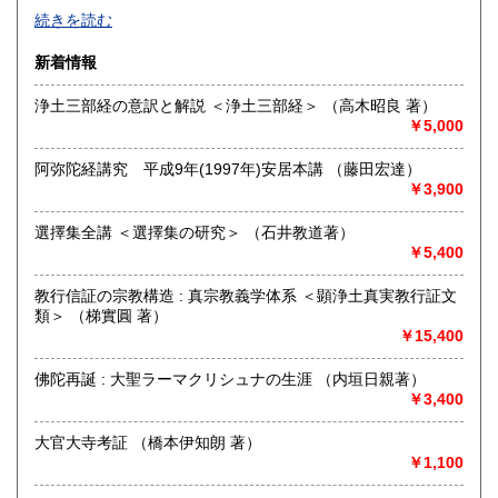
-
続きを読む
佐賀県
長崎県
600円
600円
沿線名：-
新着情報
最寄駅：-
熊本県
大分県
600円
600円
営業時間：-
浄土三部経の意訳と解説 ＜浄土三部経＞ （高木昭良 著）
定休日：-
￥5,000
宮崎県
鹿児島県
600円
600円
書籍の買取について
阿弥陀経講究 平成9年(1997年)安居本講 （藤田宏達）
沖縄県
600円
北摂地域を中心に 京都方面 大阪方面出張買取いたしま
￥3,900
す ご相談ください
選擇集全講 ＜選擇集の研究＞ （石井教道著）
￥5,400
取り扱い分野
哲学宗教、美術工芸、古書一般（その他）
教行信証の宗教構造 : 真宗教義学体系 ＜顕浄土真実教行証文
類＞ （梯實圓 著）
￥15,400
佛陀再誕 : 大聖ラーマクリシュナの生涯 （内垣日親著）
￥3,400
大官大寺考証 （橋本伊知朗 著）
￥1,100