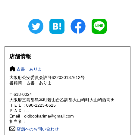
山梨県
長野県
600円
600円
岐阜県
静岡県
600円
600円
愛知県
三重県
600円
600円
滋賀県
京都府
600円
600円
大阪府
兵庫県
600円
600円
店舗情報
奈良県
和歌山県
600円
600円
古書 ありま
大阪府公安委員会許可622020137612号
鳥取県
島根県
600円
600円
書籍商 古書 ありま
岡山県
広島県
600円
600円
〒618-0024
大阪府三島郡島本町若山台乙訓郡大山崎町大山崎西高田
ＴＥＬ：090-1223-8625
山口県
徳島県
600円
600円
ＦＡＸ：--
Email：oldbookarima@gmail.com
香川県
愛媛県
600円
600円
担当者：-
店舗へのお問い合わせ
高知県
福岡県
600円
600円