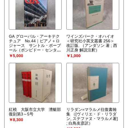
GA グローバル・アーキテク
ワインズバーク・オハイオ
チュア No.44｜ピアノ＋ロ
＜研究社小英文叢書 256＞
ジャース サントル・ボーブ
改訂版.
（アンダソン 著 ; 西
ール（ポンピドー・センタ
川正身 解説注釈）
ー） 1972-1977
（[デザイン]
￥5,000
￥1,000
細谷巌[編集] 二川幸夫 [翻
訳] 安藤正雄）
紅橈 大阪市立大学 漕艇部
リラダン=マラルメ往復書翰
復刻第3～5号
集
（[ヴィリエ・ド・リラダ
ン, ステファヌ・マラルメ著]
￥8,300
; 白鳥友彦訳）