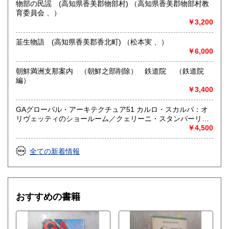
物部の民謡 (高知県香美郡物部村) （高知県香美郡物部村教
育委員会 、）
￥3,200
韮生物語 (高知県香美郡香北町) （松本実 、）
￥6,000
朝鮮満洲支那案内 （朝鮮之部削除） 鉄道院 （鉄道院
編）
￥3,400
GAグローバル・アーキテクチュア51 カルロ・スカルパ：オ
リヴェッティのショールーム／クェリーニ・スタンパーリア
／カステルヴェッキオ美術館 Carlo Scarpa （二川幸夫 撮
￥4,500
影）
全ての新着情報
おすすめの書籍