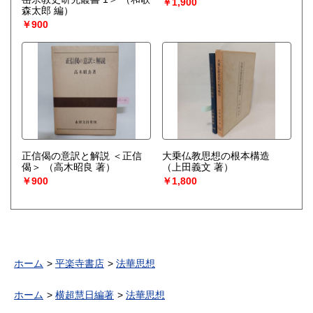
￥1,900
森太郎 編）
￥900
正信偈の意訳と解説 ＜正信
大乗仏教思想の根本構造
偈＞
（高木昭良 著）
（上田義文 著）
￥900
￥1,800
ホーム
平楽寺書店
法華思想
ホーム
横超慧日編著
法華思想