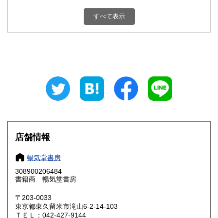
新潟県
富山県
180円
180円
すべて表示
石川県
福井県
180円
180円
山梨県
長野県
180円
180円
岐阜県
静岡県
180円
180円
愛知県
三重県
180円
180円
滋賀県
京都府
180円
180円
大阪府
兵庫県
180円
180円
店舗情報
奈良県
和歌山県
180円
180円
暢気堂書房
308900206484
鳥取県
島根県
180円
180円
書籍商 暢気堂書房
岡山県
広島県
180円
180円
〒203-0033
東京都東久留米市滝山6-2-14-103
ＴＥＬ：042-427-9144
山口県
徳島県