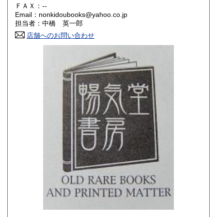
180円
180円
ＦＡＸ：--
Email：nonkidoubooks@yahoo.co.jp
香川県
愛媛県
180円
180円
担当者：中橋 英一郎
店舗へのお問い合わせ
高知県
福岡県
180円
180円
佐賀県
長崎県
180円
180円
熊本県
大分県
180円
180円
宮崎県
鹿児島県
180円
180円
沖縄県
180円
-