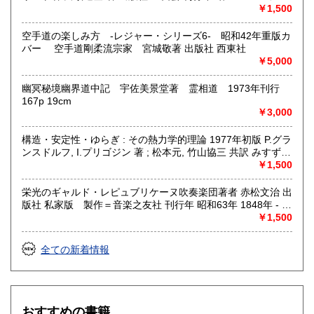
229p サイズ 19cm 状態 中古品（並）帯痛み
￥1,500
空手道の楽しみ方 -レジャー・シリーズ6- 昭和42年重版カ
バー 空手道剛柔流宗家 宮城敬著 出版社 西東社
￥5,000
幽冥秘境幽界道中記 宇佐美景堂著 霊相道 1973年刊行
167p 19cm
￥3,000
構造・安定性・ゆらぎ : その熱力学的理論 1977年初版 P.グラ
ンスドルフ, I.プリゴジン 著 ; 松本元, 竹山協三 共訳 みすず書
房〈熱力学の方法を、平衡はもとより非線形性や不安定性を
￥1,500
も含むあらゆる現象へ拡張できないであろうか？ ……新し
い「構造」は常に不安定性の結果として出現する。すなわち
栄光のギャルド・レピュブリケーヌ吹奏楽団著者 赤松文治 出
それはゆらぎから生じるものである。ふつうはゆらぎが生じ
版社 私家版 製作＝音楽之友社 刊行年 昭和63年 1848年 - パ
ると、系をもとの乱れのない状態に戻そうとする動きが続い
リ防衛軍のメンバーにより12名の騎馬ファンファーレ隊が創
￥1,500
て起るが、新しい構造が形成される場合には、反対にゆらぎ
設される。これが共和国親衛隊音楽隊の始まりであり、現在
は増幅される。……安定性の理論を不可逆過程の熱力学に結
でも当騎兵連隊には騎馬ファンファーレ隊が置かれている。
全ての新着情報
びつけ、ゆらぎの巨視的理論を包含する一般化された熱力学
1856年 - 隊員56名からなる吹奏楽編成の親衛隊音楽隊を編
を作り上げなくてはならない。〉散逸構造の理論で、1977
成。1867年 - パリ万博で行われた国際軍楽隊コンクールでプ
年、ノーベル化学賞を受賞したプリゴジンの、グランスドル
ロイセンの軍楽隊とともに1等賞を受賞。 このコンクールで
フとの共著による初期の著作。開放系に現れる構造の問題
審査員を務めた20名の中には、当時の著名な音楽家であるベ
を、非平衡熱力学の立場から、物理学、化学、生物学につい
ルリオーズ、グノー、ドリーブが含まれており、彼らがサイ
おすすめの書籍