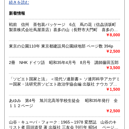
続きを読む
沿線名：西武新宿線
新着情報
最寄駅：花小金井
営業時間：10:00〜18:00
戦前 信州 茶包装パッケージ 6点 蔦の花（信劦須坂町
定休日：不定休
製茶株式会社蔦屋茶店）喜多の山（長野市大門町 喜多の園
本店）西沢園（長野県中堅町 西澤園本舗）梅の花（信州須
￥8,000
書籍の買取について
坂市梅の園茶店）奈良此園（信州中野町 西澤茶舗）美泉瀧
（信州長野市新町 茶間屋美濃久商店）瀧の音（信濃吉田本
古本・骨董品の出張買取のお申込み・ご予約は、お電話・ま
東京の公園110年 東京都建設局公園緑地部 ページ数 394p
町 瀧澤又右衛門）
たはメールにて承っております。 お気軽にお問合わせくださ
￥2,500
い。
出張費は無料です。旧家、蔵のあるお宅、昭和40年以前の古
2冊 NHK ドイツ語 昭和35年4月号 8月号 講師藤田五郎
いお宅の買取は、遠方でも大歓迎です。
￥3,500
取り扱い分野
「ソビエト国家と法」 ＜現代ソ連新書＞ ソ連邦科学アカデミ
ー国家・法研究所ソビエト政治学協会編 出版社 ナウカ プロ
社会科学、美術工芸、古典籍、近代文献、外国書
グレス出版所 刊行年 １９７２年 ページ数 406p
￥1,500
あゆみ 第4号 旭川北高等学校生徒会 昭和35年発行 全
１１２ページ
￥2,500
山谷・キューバ・フォーク : 1965～1978 変歴誌 山谷のキ
リスト者 田頭道登 著 出版社 三友会 刊行年 昭54 ページ数