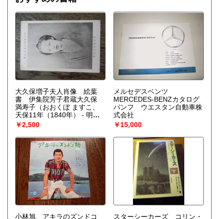
て、統一的な観点からの説明を試みる。
ンした表彰状が共和国親衛隊の古文書館に保存されている。
1871年 - 帝制から共和制に変わると共に、ギャルド・レピュ
ブリケーヌ（共和国親衛隊）の名称を使うようになる。1931
年 - 吹奏楽版「ボレロ」を初演。指揮はモーリス・ラヴェ
ル。1947年 - 当時のオリオール大統領の勧告により、オーケ
ストラも編成できるように40名の弦楽セクションを増員。
1961年 - 初来日。
大久保増子夫人肖像 絵葉
メルセデスベンツ
書 伊集院芳子君蔵大久保
MERCEDES-BENZカタログ
満寿子（おおくぼ ますこ、
パンフ ウエスタン自動車株
天保11年（1840年） - 明治
式会社
11年（1878年）12月7日）
￥2,500
￥15,000
は、維新の三傑の一人・大久
保利通の妻。名前はます、増
子、益子とも。本人の手紙に
は舛の字を使っている。伊集
院彦吉とその妻で大久保利通
の長女・芳子。
小林旭 アキラのズンドコ
スターシーカーズ コリン・