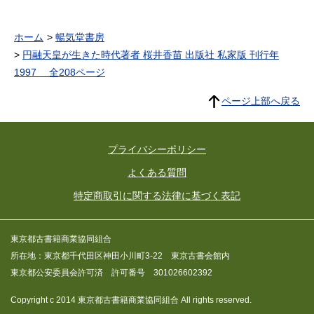
ホーム
暢気堂書房
円融天皇が生きた時代著者 桜井香苗 出版社 私家版 刊行年
1997 全208ページ
ページ上部へ戻る
プライバシーポリシー
よくある質問
特定商取引に関する法律に基づく表記
東京都古書籍商業協同組合
所在地：東京都千代田区神田小川町3-22 東京古書会館内
東京都公安委員会許可済 許可番号 301026602392
Copyright c 2014 東京都古書籍商業協同組合 All rights reserved.