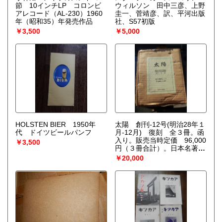
節 10インチLP コロンビ
ウィルソン 田中三彦、上野
アレコード（AL-230）1960
圭一、菅靖彦、訳、平河出版
年（昭和35）年発売作品
社、S57初版
￥3,500
￥5,000
HOLSTEN BIER 1950年
太陽 創刊-12号(明治28年１
代 ドイツビールパンフ
月-12月) 復刻 全３冊。函
入り。販売当時定価 96,000
￥3,500
円（３冊合計）。日本名著出
版
￥20,000