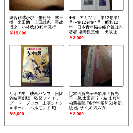
総合雑誌かび 創刊号 林玉
4冊 アカツキ 第12巻第1
樹 米田助 上田誠也 重政
号〜第12巻第4号 昭和12
博之 小林稔1949年発行
年 日本青年協会紹介號ほか
著者 塩崎観三他 出版社 日
￥15,000
本青年協会
￥3,000
リオの男 映画パンフ 日比
定本四賀光子全歌集四賀光
谷映画劇場 監督フィリッ
子・著/太田靑丘・編 出版社
プ・ド・ブロカ 主演ジャン
柏葉書院 刊行年 昭和51年初
＝ポール・ベルモンド 昭和
版 函 サイズ 四六判
39年
￥3,000
￥2,000