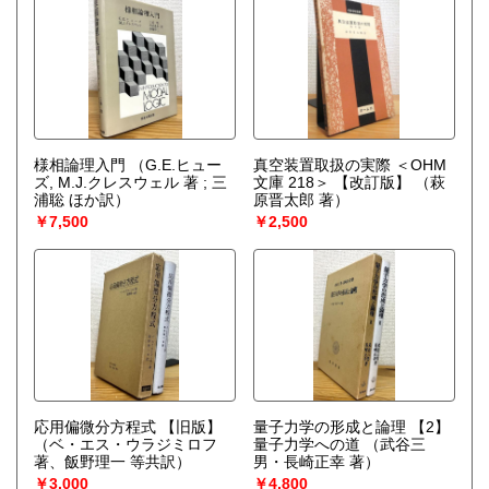
様相論理入門
（G.E.ヒュー
真空装置取扱の実際 ＜OHM
ズ, M.J.クレスウェル 著 ; 三
文庫 218＞ 【改訂版】
（萩
浦聡 ほか訳）
原晋太郎 著）
￥7,500
￥2,500
応用偏微分方程式 【旧版】
量子力学の形成と論理 【2】
（ベ・エス・ウラジミロフ
量子力学への道
（武谷三
著、飯野理一 等共訳）
男・長崎正幸 著）
￥3,000
￥4,800