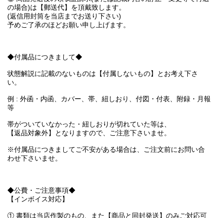
の場合)は【郵送代】を頂戴致します。
(返信用封筒を当店までお送り下さい)
予めご了承のほどお願い申し上げます。
◆付属品につきまして◆
状態解説に記載のないものは【付属しないもの】とお考え下さ
い。
例 : 外函・内函、カバー、帯、紐しおり、付図・付表、附録・月報
等
帯がついていなかった・紐しおりが切れていた等は、
【返品対象外】となりますので、ご注意下さいませ。
※付属品につきましてご不安がある場合は、ご注文前にお問い合
わせ下さいませ。
◆公費・ご注意事項◆
【インボイス対応】
① 書類は当店作製のもの、また【商品と同封発送】のみご対応可