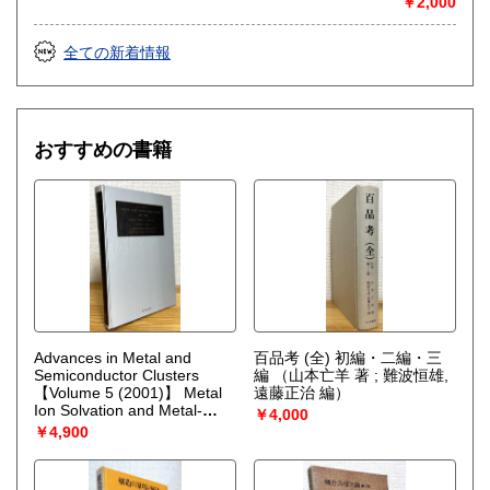
￥2,000
全ての新着情報
おすすめの書籍
Advances in Metal and
百品考 (全) 初編・二編・三
Semiconductor Clusters
編
（山本亡羊 著 ; 難波恒雄,
【Volume 5 (2001)】 Metal
遠藤正治 編）
Ion Solvation and Metal-
￥4,000
Ligand Interactions
（M. A.
￥4,900
Duncan）