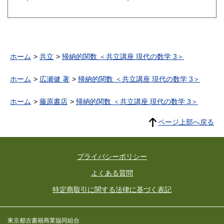
ホーム
共立
帰納的関数 ＜共立講座 現代の数学 3＞
ホーム
広瀬健 著
帰納的関数 ＜共立講座 現代の数学 3＞
ホーム
藤原書店
帰納的関数 ＜共立講座 現代の数学 3＞
ページ上部へ戻る
プライバシーポリシー
よくある質問
特定商取引に関する法律に基づく表記
東京都古書籍商業協同組合