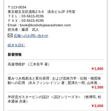
岡山県
広島県
600円
600円
〒113-0034
東京都文京区湯島2-5-6 清水ビル2F 3号室
ＴＥＬ：03-5615-8195
山口県
徳島県
600円
600円
ＦＡＸ：03-5615-8195
Email：book@koshofujiwarashoten.com
香川県
愛媛県
600円
600円
担当者：藤原 武人
店舗へのお問い合わせ
高知県
福岡県
600円
600円
【通信販売専門 (ご来店不可)】 の古書店です。
続きを読む
※大変申し訳ございませんが、店頭での販売は行っておりま
佐賀県
長崎県
600円
600円
せん。
新着情報
熊本県
大分県
600円
600円
書籍の状態等、ご不明な点・気になる所がございましたら、
高速増殖炉 （三木良平 著）
Eメール・電話でお気軽にお問い合わせ下さいませ。
￥1,800
宮崎県
鹿児島県
600円
600円
メールアドレス【book@koshofujiwarashoten.com】
重みつき残差法と変分原理 : および流体力学・伝熱・物質移
沖縄県
600円
※販売書籍につきまして【お電話でのお問い合わせ】は、現
動への応用 （B.A.フィンレイソン 著 ; 鷲津久一郎, 山本善之,
品在庫を確認するためお時間を頂戴いたします。
川井忠彦 共訳）
￥1,500
(お電話折返しでのご対応となります)
半径流ガスタービンの設計 ＜設計シリーズ 9＞ （牧博司, 松
沿線名：JR中央線・総武線・東京メトロ丸ノ内線
本通保 共著）
最寄駅：御茶ノ水駅・本郷三丁目駅
￥2,000
営業時間：【事務所営業・通信販売専門 (ご来店不可)】