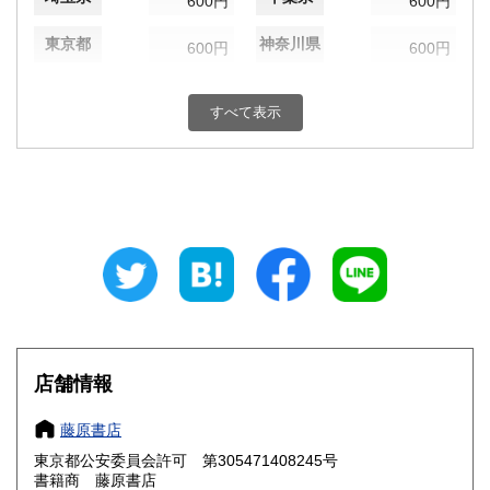
600円
600円
東京都
神奈川県
600円
600円
新潟県
富山県
600円
600円
すべて表示
石川県
福井県
600円
600円
山梨県
長野県
600円
600円
岐阜県
静岡県
600円
600円
愛知県
三重県
600円
600円
滋賀県
京都府
600円
600円
大阪府
兵庫県
600円
600円
店舗情報
奈良県
和歌山県
600円
600円
藤原書店
東京都公安委員会許可 第305471408245号
鳥取県
島根県
600円
600円
書籍商 藤原書店