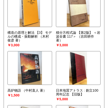
構造の原理と解法 【3】 モデ
積分方程式論 【第2版】 ＜岩
ルの構成・振動解析
（木村
波全書 117＞
（吉田耕作
俊彦 著）
著）
￥3,000
￥3,000
高炉物語
（中村直人 著）
日本地質アトラス : 創立100
周年記念 【旧版】
￥1,500
￥5,000