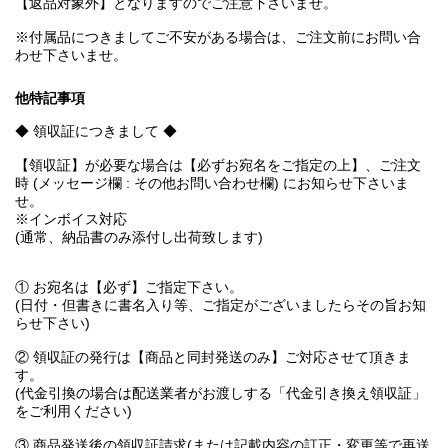
【返品対象外】となりますのでご注意下さいませ。
※付属品につきましてご不安がある場合は、ご注文前にお問い合
わせ下さいませ。
他特記事項
◆ 領収証につきまして ◆
【領収証】が必要な場合は【必ずお宛名をご指定の上】、ご注文
時 (メッセージ欄 : その他お問い合わせ欄) にお知らせ下さいま
せ。
※インボイス対応
(通常、納品書のみ添付し出荷致します)
① お宛名は【必ず】ご指定下さい。
(日付・但書きに書名入り等、ご指定がございましたらその旨お知
らせ下さい)
② 領収証の発行は【商品と同封発送のみ】ご対応させて頂きま
す。
(代金引換の場合は配送業者がお渡しする「代金引き換え領収証」
をご利用ください)
③ 商品発送後の領収証請求(または記載内容の訂正・変更等で再送