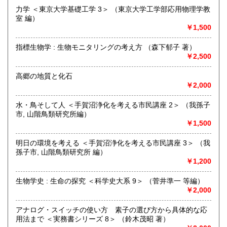
9:00〜17:00 ※買取・仕入れ等で不在の場合がございます
力学 ＜東京大学基礎工学 3＞ （東京大学工学部応用物理学教
定休日：水曜日・日曜日・年末年始
室 編）
￥1,500
書籍の買取について
指標生物学 : 生物モニタリングの考え方 （森下郁子 著）
自然科学等の学術書・専門書・その他資料買取り致します。
￥2,500
電話・FAX・メール等でお気軽にご相談下さいませ。
出張買取・配送料着払い(当店の支払い)で送って頂くことも
高郷の地質と化石
可能でございます。
￥2,000
※お送り頂く場合は必ず事前にご連絡下さいませ。
水・鳥そして人 ＜手賀沼浄化を考える市民講座 2＞ （我孫子
取り扱い分野
市, 山階鳥類研究所編）
自然科学、外国書、古書一般（その他）
￥1,500
【地球科学(地質・鉱物)・天文学・動物学・植物学・その他
自然科学】
明日の環境を考える ＜手賀沼浄化を考える市民講座 3＞ （我
孫子市, 山階鳥類研究所 編）
￥1,200
生物学史 : 生命の探究 ＜科学史大系 9＞ （菅井準一 等編）
￥2,000
アナログ・スイッチの使い方 素子の選び方から具体的な応
用法まで ＜実務書シリーズ 8＞ （鈴木茂昭 著）