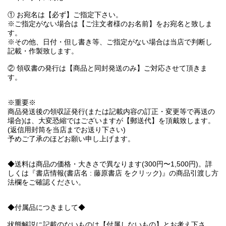
① お宛名は【必ず】ご指定下さい。
※ご指定がない場合は【ご注文者様のお名前】をお宛名と致しま
す。
※その他、日付・但し書き等、ご指定がない場合は当店で判断し
記載・作製致します。
② 領収書の発行は【商品と同封発送のみ】ご対応させて頂きま
す。
※重要※
商品発送後の領収証発行(または記載内容の訂正・変更等で再送の
場合)は、大変恐縮ではございますが【郵送代】を頂戴致します。
(返信用封筒を当店までお送り下さい)
予めご了承のほどお願い申し上げます。
◆送料は商品の価格・大きさで異なります(300円〜1,500円)。詳
しくは『書店情報(書店名 : 藤原書店 をクリック)』の商品引渡し方
法欄をご確認ください。
◆付属品につきまして◆
状態解説に記載のないものは【付属しないもの】とお考え下さ