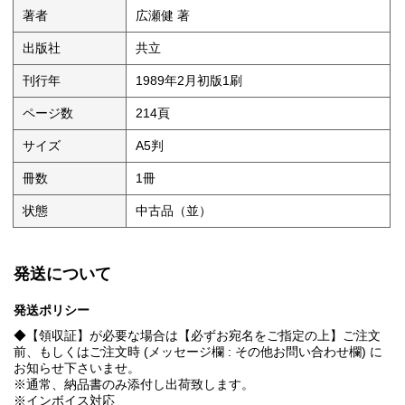
著者
広瀬健 著
出版社
共立
刊行年
1989年2月初版1刷
ページ数
214頁
サイズ
A5判
冊数
1冊
状態
中古品（並）
発送について
発送ポリシー
◆【領収証】が必要な場合は【必ずお宛名をご指定の上】ご注文
前、もしくはご注文時 (メッセージ欄 : その他お問い合わせ欄) に
お知らせ下さいませ。
※通常、納品書のみ添付し出荷致します。
※インボイス対応