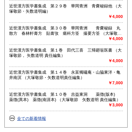
近世漢方医学書集成 第２９巻 華岡青洲 青嚢秘録他 （大
塚敬節・矢数道明編）
￥4,000
近世漢方医学書集成 第３０巻 華岡青洲 青嚢秘録 丸
散方 春林軒膏方 貼膏攷 瘍科方筌 撮要方筌 （大塚敬
節 矢数道明 責任編集）
￥4,000
近世漢方医学書集成 第１巻 田代三喜 三帰廻翁医書 （大
塚敬節， 矢数道明 責任編集）
￥4,000
近世漢方医学書集成 第１４巻 永富獨嘯庵・山脇東洋・亀
井南溟 （大塚敬節・矢数道明責任編集）
￥7,000
近世漢方医学書集成 第１０巻 吉益東洞 薬徴(版本)
薬徴(異本) 薬徴(南涯本) （大塚敬節 矢数道明 責任編集）
￥3,000
全ての新着情報