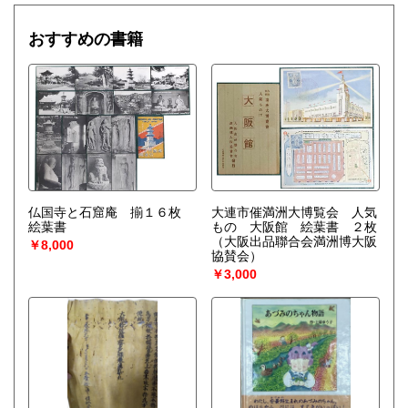
おすすめの書籍
仏国寺と石窟庵 揃１６枚
大連市催満洲大博覧会 人気
絵葉書
もの 大阪館 絵葉書 ２枚
（大阪出品聯合会満洲博大阪
￥8,000
協賛会）
￥3,000