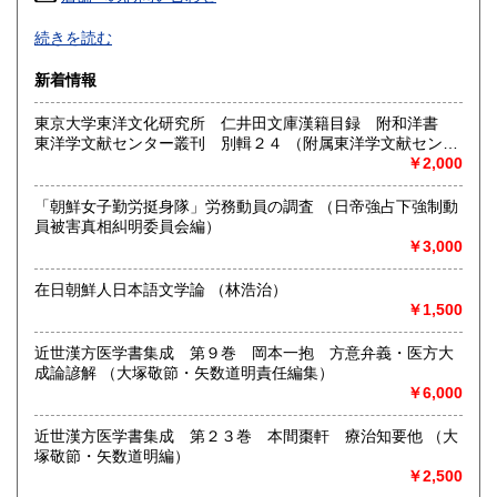
高知県
福岡県
600円
600円
朝鮮・中国の戦前資料を中心に学術書から一般書まで多数
続きを読む
漢方・鍼灸書,易学、囲碁・将棋本、美術書も多数陳列
佐賀県
長崎県
600円
600円
新着情報
沿線名：JR/近鉄/地下鉄
熊本県
大分県
600円
600円
最寄駅：鶴橋駅(南へ3分) JRガード下
東京大学東洋文化研究所 仁井田文庫漢籍目録 附和洋書
営業時間：PM1〜PM7 【年末年始休業期間】 2025年12
東洋学文献センター叢刊 別輯２４ （附属東洋学文献センタ
宮崎県
鹿児島県
月30日(火)～ 2026年1月4日(日) 【営業再開日】 2026年1月5
600円
600円
ー編・刊）
￥2,000
日(月)より、通常営業いたします。 休業期間中も、「日本の
古本屋」他メールでのご注文は受け付けております。
沖縄県
1,500円
「朝鮮女子勤労挺身隊」労務動員の調査 （日帝強占下強制動
定休日：定休日 毎週水曜日休みます。
員被害真相糾明委員会編）
￥3,000
書籍の買取について
買取大歓迎
在日朝鮮人日本語文学論 （林浩治）
￥1,500
取り扱い分野
近世漢方医学書集成 第９巻 岡本一抱 方意弁義・医方大
哲学宗教、歴史、社会科学、美術工芸、古典籍、近代文献、
成論諺解 （大塚敬節・矢数道明責任編集）
趣味、サブカルチャー、古書一般（その他）
￥6,000
近世漢方医学書集成 第２３巻 本間棗軒 療治知要他 （大
塚敬節・矢数道明編）
￥2,500