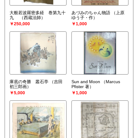
大般若波羅密多経 巻第九十
あづみのちゃん物語
（上原
九
（西蔵法師）
ゆう子・作）
￥250,000
￥1,000
庫底の奇勝 叢石亭
（吉田
Sun and Moon
（Marcus
初三郎画）
Pfister 著）
￥5,000
￥1,000