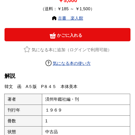
￥5,000
（送料：￥185 ～ ￥1,500）
古書 楽人館
かごに入れる
気になる本に追加（ログインで利用可能）
気になる本の使い方
解説
韓文 函 A５版 P８４５ 本体美本
著者
済州年鑑社編・刊
刊行年
１９６９
冊数
1
状態
中古品