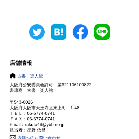
山梨県
長野県
600円
600円
岐阜県
静岡県
600円
600円
愛知県
三重県
600円
600円
滋賀県
京都府
600円
600円
大阪府
兵庫県
185円
600円
店舗情報
奈良県
和歌山県
600円
600円
古書 楽人館
大阪府公安委員会許可 第621106100822
鳥取県
島根県
600円
600円
書籍商 古書 楽人館
岡山県
広島県
600円
600円
〒543-0026
大阪府大阪市天王寺区東上町 1-48
ＴＥＬ：06-6774-0741
山口県
徳島県
600円
600円
ＦＡＸ：06-6774-0741
Email：rakuto48@ybb.ne.jp
香川県
愛媛県
600円
600円
担当者：星野 信昌
店舗へのお問い合わせ