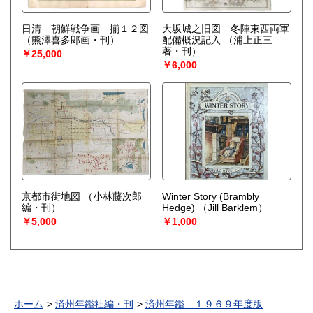
日清 朝鮮戦争画 揃１２図
大坂城之旧図 冬陣東西両軍
（熊澤喜多郎画・刊）
配備概況記入
（浦上正三
著・刊）
￥25,000
￥6,000
京都市街地図
（小林藤次郎
Winter Story (Brambly
編・刊）
Hedge)
（Jill Barklem）
￥5,000
￥1,000
ホーム
済州年鑑社編・刊
済州年鑑 １９６９年度版