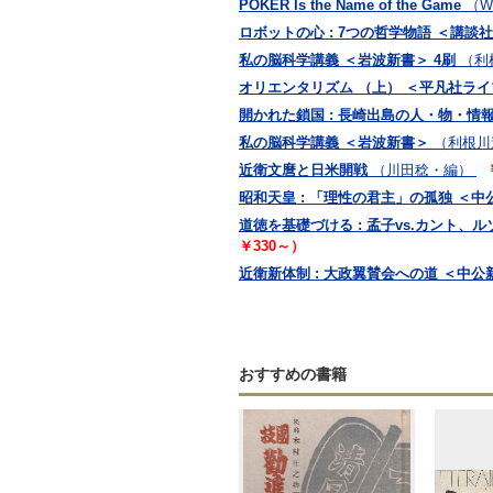
POKER Is the Name of the Game
（Wa
ロボットの心 : 7つの哲学物語 ＜講談
私の脳科学講義 ＜岩波新書＞ 4刷
（利
オリエンタリズム （上） ＜平凡社ライ
開かれた鎖国 : 長崎出島の人・物・情
私の脳科学講義 ＜岩波新書＞
（利根川
近衛文麿と日米開戦
（川田稔・編）
昭和天皇 : 「理性の君主」の孤独 ＜中公
道徳を基礎づける : 孟子vs.カント、
￥330～）
近衛新体制 : 大政翼賛会への道 ＜中公
おすすめの書籍