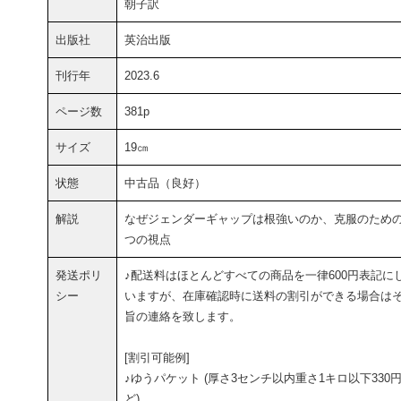
朝子訳
出版社
英治出版
刊行年
2023.6
ページ数
381p
サイズ
19㎝
状態
中古品（良好）
解説
なぜジェンダーギャップは根強いのか、克服のための
つの視点
発送ポリ
♪配送料はほとんどすべての商品を一律600円表記に
シー
いますが、在庫確認時に送料の割引ができる場合は
旨の連絡を致します。
[割引可能例]
♪ゆうパケット (厚さ3センチ以内重さ1キロ以下330
ど)