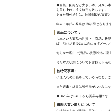
◆全集、図録など大きい本、分厚い本
を差し上げて注文確定を致します。
♭また海外送付は、国際郵便の実費と
年末・年始の発送は1/4以降となりま
返品について：
古本という商品の性質上、商品の状態
ば、商品到着後2日以内にまずメール
何らかの理由で(商品の状態以外の理
また本の状態についてお客様と不毛な
他特記事項：
◇仕入れの出張をしている時など、ご
また週末・終日は郵便局がお休みにな
◆2026年は1/4(日)から営業再開です
書籍の買い取りについて
◇近隣であれば書籍の買取をしていま