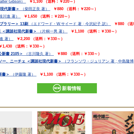
lter Gibson）
￥1,100 （送料：￥220～）
社現代新書＞
（柴田正良 著）
￥880 （送料：￥220～）
根川進 著）
￥1,650 （送料：￥220～）
ブラリー＞ 13刷
（エドワード・W.サイード 著 ; 今沢紀子 訳）
￥880 （
報 ＜講談社現代新書＞
（片桐一男 著）
￥1,100 （送料：￥330～）
進 著）
￥2,200 （送料：￥330～）
￥1,430 （送料：￥330～）
新書 2105＞
（古川隆久 著）
￥880 （送料：￥330～）
ルソー、ニーチェ ＜講談社現代新書＞
（フランソワ・ジュリアン 著 ; 中島隆博
新書＞
（伊藤隆 著）
￥1,100 （送料：￥330～）
新着情報