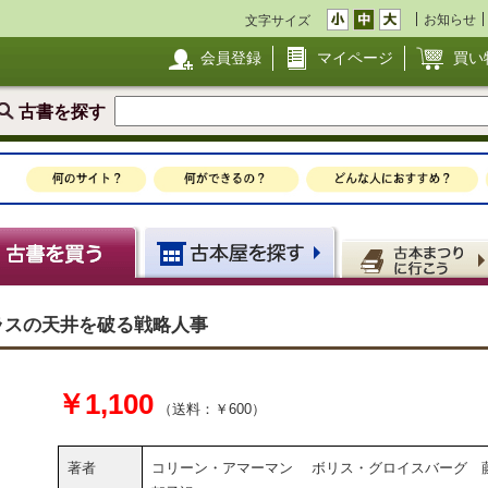
お知らせ
文字サイズ
会員登録
マイページ
買い
古書を探す
N ガラスの天井を破る戦略人事
￥1,100
（送料：￥600）
著者
コリーン・アマーマン ボリス・グロイスバーグ 