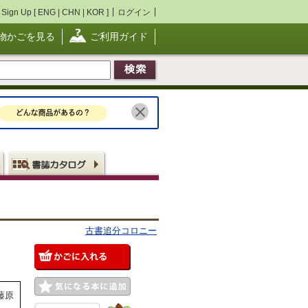
Sign Up [
ENG
|
CHN
|
KOR
]
ログイン
物かごを見る
ご利用ガイド
古書追分コロニー
藤原