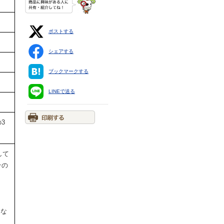
ポストする
シェアする
ブックマークする
LINEで送る
3
して
その
円な