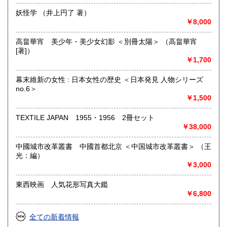
取り扱い分野
妖怪学 （井上円了 著）
哲学宗教、歴史、美術工芸、趣味、サブカルチャー
￥8,000
高畠華宵 美少年・美少女幻影 ＜別冊太陽＞ （高畠華宵
[著]）
￥1,700
幕末維新の女性 : 日本女性の歴史 ＜日本発見 人物シリーズ
no.6＞
￥1,500
TEXTILE JAPAN 1955・1956 2冊セット
￥38,000
中國城市改革叢書 中國首都北京 ＜中国城市改革叢書＞ （王
光：編）
￥3,000
東西映画 人気花形写真大鑑
￥6,800
全ての新着情報