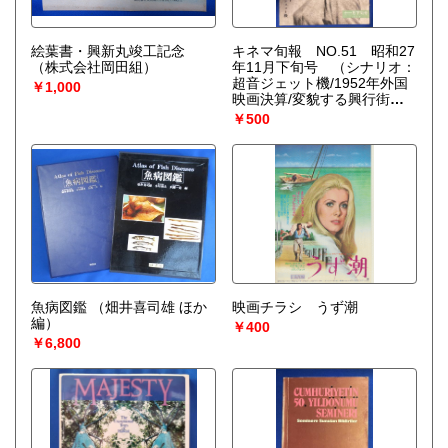
絵葉書・興新丸竣工記念
キネマ旬報 NO.51 昭和27
（株式会社岡田組）
年11月下旬号 （シナリオ：
超音ジェット機/1952年外国
￥1,000
映画決算/変貌する興行街、
ほか。表紙：アン・バクスタ
￥500
ー）
（清水千代太：編）
魚病図鑑
（畑井喜司雄 ほか
映画チラシ うず潮
編）
￥400
￥6,800