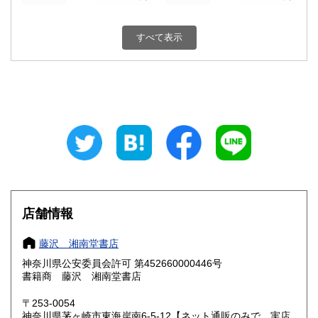
新潟県
富山県
185円
185円
すべて表示
石川県
福井県
185円
185円
山梨県
長野県
185円
185円
岐阜県
静岡県
185円
185円
愛知県
三重県
185円
185円
滋賀県
京都府
185円
185円
大阪府
兵庫県
185円
185円
店舗情報
奈良県
和歌山県
185円
185円
藤沢 湘南堂書店
神奈川県公安委員会許可 第452660000446号
鳥取県
島根県
185円
185円
書籍商 藤沢 湘南堂書店
岡山県
広島県
185円
185円
〒253-0054
神奈川県茅ヶ崎市東海岸南6-5-12【ネット通販のみで、実店