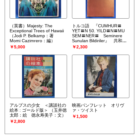
（英書）Majesty: The
トルコ語 『CUMHUR〓
Exceptional Trees of Hawaii
YET〓N 50. YILD〓N〓MU
（Jodi P. Belkamp：著
SEM〓NER〓 Seminere
Momi Cazimrero：編）
Sunulan Bildiriler』 共和国
セミナー50周年セミナーで発
￥5,000
￥2,300
表された論文
アルプスの少女 ＜講談社の
映画パンフレット オリヴ
絵本 : ゴールド版＞
（玉井徳
ァ・ツイスト
太郎：絵 徳永寿美子：文）
￥1,500
￥2,800