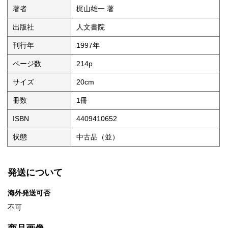
著者
梶山雄一 著
出版社
人文書院
刊行年
1997年
ページ数
214p
サイズ
20cm
冊数
1冊
ISBN
4409410652
状態
中古品（並）
発送について
海外発送可否
不可