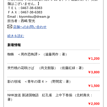
舗はございません。】
山口県
徳島県
185円
185円
ＴＥＬ：0467-38-6383
ＦＡＸ：0467-38-6383
香川県
愛媛県
185円
185円
Email：kiyomitsu@dream.jp
担当者：西嶋 聖光
高知県
福岡県
185円
185円
店舗へのお問い合わせ
良書・古書とサブカルチャーの陰と陽。国史・軍事・宗教・
佐賀県
長崎県
185円
185円
続きを読む
文芸・芸能・美術・工芸・趣味書より、CD・DVD・古書漫
画・同人誌・トレカ・おもちゃ…。明治・大正・昭和と平成
熊本県
大分県
新着情報
185円
185円
の新旧書籍とおもちゃ混在乱舞のちらし寿司書店。江戸のト
ッピングもあります。
蜘蛛 ＜周作恐怖譚＞ （遠藤周作：著）
宮崎県
鹿児島県
185円
185円
￥1,200
沿線名：東海道線
最寄駅：茅ヶ崎駅
沖縄県
185円
夾竹桃の花咲けば （尚文館版） （佐藤紅緑：著）
営業時間：平日・祝日:9:00～15:00 土日:休日【※7月23日
￥3,800
(木)は臨時休業日とさせて頂きます。 ご不便をお掛けいたし
まして誠に申し訳ございません。】
定休日：土曜日・日曜日
影の領域 ＜青年の環 4 ＞ （野間宏：著）
￥1,500
書籍の買取について
NHK放送 新諸国物語 紅孔雀 上中下巻揃 （北村壽夫：
-
著）
￥2,000