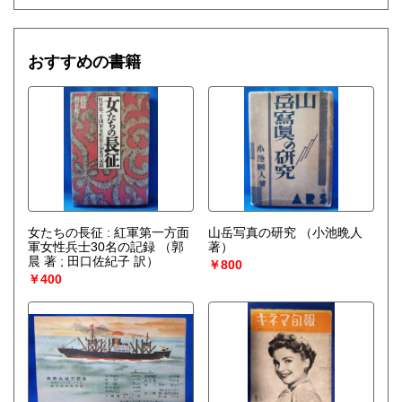
おすすめの書籍
女たちの長征 : 紅軍第一方面
山岳写真の研究
（小池晩人
軍女性兵士30名の記録
（郭
著）
晨 著 ; 田口佐紀子 訳）
￥800
￥400