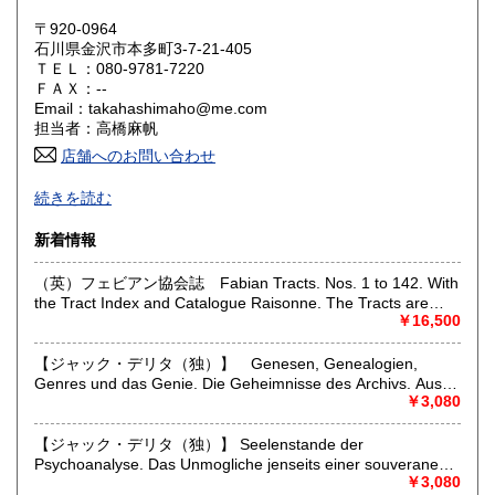
岡山県
広島県
460円
460円
〒920-0964
石川県金沢市本多町3-7-21-405
ＴＥＬ：080-9781-7220
山口県
徳島県
460円
460円
ＦＡＸ：--
Email：takahashimaho@me.com
香川県
愛媛県
460円
460円
担当者：高橋麻帆
店舗へのお問い合わせ
高知県
福岡県
460円
460円
ドイツ・オーストリアを中心とする西洋の文化とその受容に
続きを読む
かかわる古書籍、 文学、哲学、芸術、書誌、博物誌、地誌学
佐賀県
長崎県
460円
460円
の古書、雑誌を専門としております。
新着情報
熊本県
大分県
460円
460円
店舗はありませんが、現在、香林坊東急スクエア２階ヴィン
（英）フェビアン協会誌 Fabian Tracts. Nos. 1 to 142. With
テージマーケット内で出店しております。開店時間；10:00-
the Tract Index and Catalogue Raisonne. The Tracts are
20:00 住所；石川県金沢市香林坊２丁目１−１
宮崎県
鹿児島県
460円
460円
bound in oder of Number, Those Missing are out of Print or
￥16,500
詳細は以下のリンクをお読みください；
Withdrawn. Published By the Fabian Society From 1884 to
https://takahashima.thebase.in/blog/2026/02/04/230224
沖縄県
1909.. To be Obtained at The Fabian Office, 3 Clement's Inn,
460円
【ジャック・デリタ（独）】 Genesen, Genealogien,
Stand, W. G.5 7 13 14 15 20 23 28 29 32 37 38 40 4142 44
Specialities;
Genres und das Genie. Die Geheimnisse des Archivs. Aus
45 48 51 54 62 64 69 70 72 75 78 79 82 83 84 85 86 87 90
German and austrian old and rare books, published in
dem Franzosischen von Markus Sedlaczek. Herausgegeben
￥3,080
91 92 93 94 95 97 98 99 102 104 107 108 109 111 112 113
germany, austria or japan; german literature, philosophy,
von Peter Engelmann （Jacques Derida）
115 116 118 119 121 122 123 124 126 127 128 129 130
bibliography, books about books, cultural history, art,
131 132 133 134 135 136 137 138 139 140 141 142
【ジャック・デリタ（独）】 Seelenstande der
architecture, music, photography, dance, theater, natural
Psychoanalyse. Das Unmogliche jenseits einer souveranen
science, travel and decorative arts (books and prints).
Grausamkeit. Vortrag vor den Etats generaux de la
￥3,080