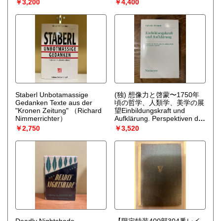
LEITICH, Ann Tizia.
￥3,200
￥4,400
Verklungenes Wien. Vom
Biedermeier zur
Jahrhundertwende. Wien,
Wilhelm Andermann, 1942.
（LEITICH, Ann Tizia）
Staberl Unbotamassige
(独) 想像力と啓蒙〜1750年
Gedanken Texte aus der
頃の哲学、人類学、美学の展
"Kronen Zeitung"
（Richard
望Einbildungskraft und
Nimmerrichter）
Aufklärung. Perspektiven der
Philosophie Anthropologie
￥2,750
￥3,520
und Aesthetik um 1750.
[Studien zur deutschen
Luteratur, Bd. 148]
（Gabriele Dürbeck）