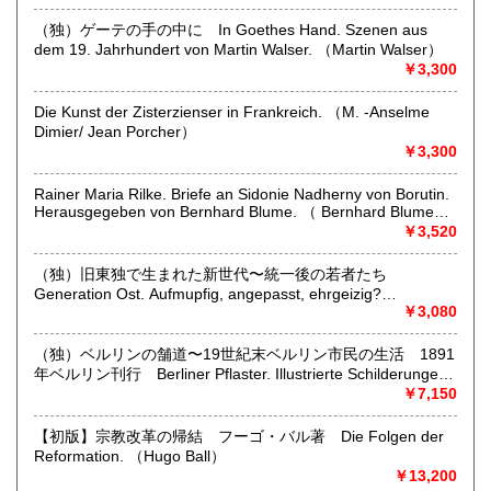
Psychanalyse am 10. Juli 2000 im Grand Amphitheatre der
沿線名：-
Sorbonne in Paris. Aus dem Franzosischen von Hans- Dieter
（独）ゲーテの手の中に In Goethes Hand. Szenen aus
最寄駅：-
Gondek. （Jacques Derrida）
dem 19. Jahrhundert von Martin Walser. （Martin Walser）
営業時間：出張に出ております際にはご対応が遅くなること
￥3,300
があります。小規模の経営体制です。ご理解いただけますよ
うお願いいたします。
定休日：-
Die Kunst der Zisterzienser in Frankreich. （M. -Anselme
Dimier/ Jean Porcher）
￥3,300
書籍の買取について
買い取りのご相談お待ちしております。
Rainer Maria Rilke. Briefe an Sidonie Nadherny von Borutin.
弊店は洋書が専門ですので、特に洋書のご整理をお考えの方
Herausgegeben von Bernhard Blume. （ Bernhard Blume
はご連絡をお待ちしております。
(hg.)）
￥3,520
（独）旧東独で生まれた新世代〜統一後の若者たち
取り扱い分野
Generation Ost. Aufmupfig, angepasst, ehrgeizig?
哲学宗教、美術工芸、外国文学、外国書、古書一般（その
Jugendliche nach der Wende. Zwolf Selbstaussagen. Mit
￥3,080
他）
Fotos von Tomas Sandberg und Jim Rakete. （Liane V.
Billerbeck）
（独）ベルリンの舗道〜19世紀末ベルリン市民の生活 1891
年ベルリン刊行 Berliner Pflaster. Illustrierte Schilderungen
aus dem Berliner Leben. Unter Mit wirkung erster
￥7,150
Schriftsteller und Kunstler. （M. Reymond & L. Manzel
(hg.)）
【初版】宗教改革の帰結 フーゴ・バル著 Die Folgen der
Reformation. （Hugo Ball）
￥13,200