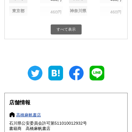
東京都
神奈川県
460円
460円
新潟県
富山県
460円
460円
すべて表示
石川県
福井県
460円
460円
山梨県
長野県
460円
460円
岐阜県
静岡県
460円
460円
愛知県
三重県
460円
460円
滋賀県
京都府
460円
460円
大阪府
兵庫県
460円
460円
店舗情報
奈良県
和歌山県
460円
460円
高橋麻帆書店
石川県公安委員会許可第511010012932号
鳥取県
島根県
460円
460円
書籍商 高橋麻帆書店