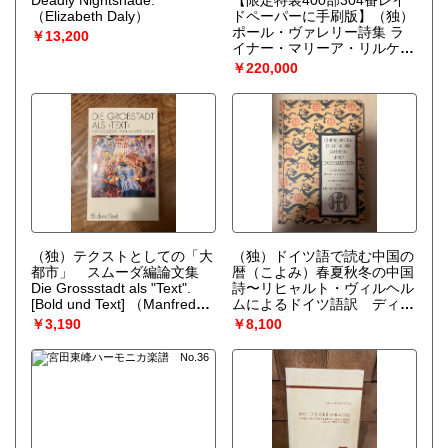
Deadly Nightshade.
【限定特装400部304番レイ
（Elizabeth Daly）
ドペーパーに手刷版】（独）
ポール・ヴァレリー詩集 ラ
￥13,200
イナー・マリーア・リルケに
よるドイツ語訳1925年イン
￥220,000
ゼル書店（クラナッハ印刷所
制作）刊行 VALERY, Paul.
Gedichte. Übertragen durch
Rainer Maria Rilke. Leipzig,
Insel, 1925.
（Paul Valery /
Rainer Maria Rilke）
（独）テクストとしての「大
（独）ドイツ語で読む中国の
都市」 スムーダ編論文集
暦（こよみ）春夏秋冬の中国
Die Grossstadt als "Text".
詩〜リヒャルト・ヴィルヘル
[Bold und Text]
（Manfred
ムによるドイツ語訳 ディー
Smuda (hg.)）
デリヒス出版、1922年
￥3,190
￥8,100
WILHELM, Richard.
Chinesisch-deutsche Jahres-
und Tageszeiten. Lieder und
Gesänge. Verdeutscht von
Richard Wilhelm. Jena,
Eugen Diederichs, 1922.
（WILHELM, Richard）