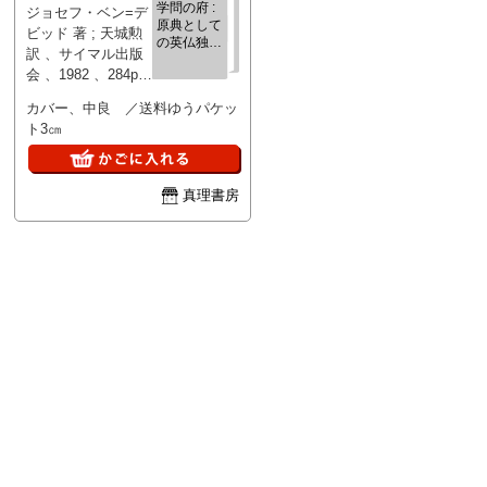
学問の府 :
ジョセフ・ベン=デ
原典として
ビッド 著 ; 天城勲
の英仏独米
訳 、サイマル出版
の大学
会 、1982 、284p
、19cm
カバー、中良 ／送料ゆうパケッ
ト3㎝
真理書房