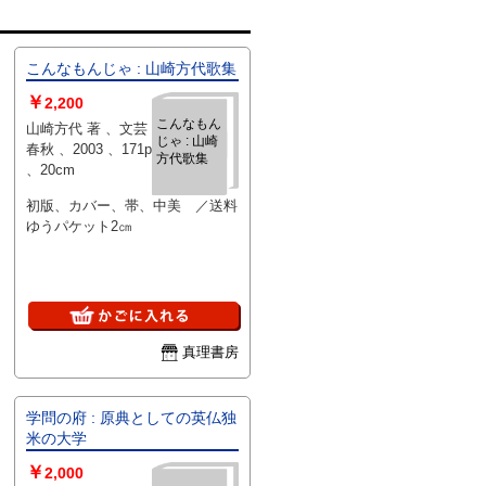
こんなもんじゃ : 山崎方代歌集
￥
2,200
こんなもん
山崎方代 著 、文芸
じゃ : 山崎
春秋 、2003 、171p
方代歌集
、20cm
初版、カバー、帯、中美 ／送料
ゆうパケット2㎝
真理書房
学問の府 : 原典としての英仏独
米の大学
￥
2,000