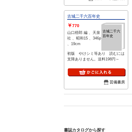
古城二千六百年史
￥
770
古城二千六
山口梧郎 編 、天泉
百年史
社 、昭和15 、346p
、19cm
初版 やけシミ等あり 読むには
支障ありません。送料198円～
芸備書房
書誌カタログから探す