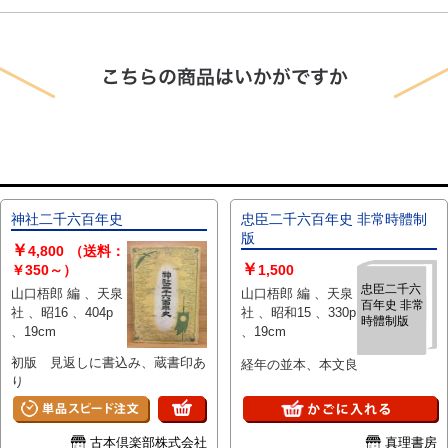
神社二千六百年史
忠臣二千六百年史 非常時體制
版
￥
4,800
（送料：
￥
￥350～）
1,500
忠臣二千六
山口梧郎 編 、天泉
山口梧郎 編 、天泉
百年史 非常
社 、昭16 、404p
社 、昭和15 、330p
時體制版
、19cm
、19cm
初版 見返しに書込み、蔵書印あ
経年の並本、本文良
り
古本倶楽部株式会社
真理書房