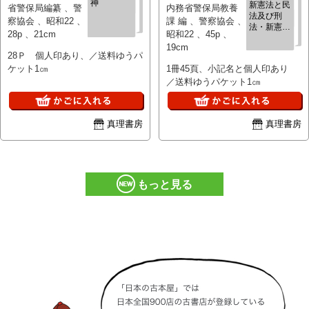
神
新憲法と民
省警保局編纂 、警
内務省警保局教養
法及び刑
察協会 、昭和22 、
課 編 、警察協会 、
法・新憲法
28p 、21cm
昭和22 、45p 、
と行政法の
19cm
動向
28Ｐ 個人印あり、／送料ゆうパ
ケット1㎝
1冊45頁、小記名と個人印あり
／送料ゆうパケット1㎝
真理書房
真理書房
もっと見る