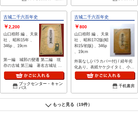
古城二千六百年史
古城二千六百年史
￥
￥
2,200
800
山口梧郎 編 、天泉
山口梧郎 編 、天泉
社 、昭和15年 、
社 、昭和17/2版(昭
346p 、19cm
和15/初版) 、346p
、19cm
第一編 城郭の變遷 第二編 現
外装なし(パラカバー付) / 経年劣
存の古城 第三編 著名古城址 経
化あり。表紙ヤケ少イタミ、小
年ヤケシミ、本文概ね良好
口・天・地ヤケシミ、本体少ノド
ワレあり。 ■海外発送には対応し
ブックセンター・キャン
ていません
千机書房
パス
もっと見る（19件）