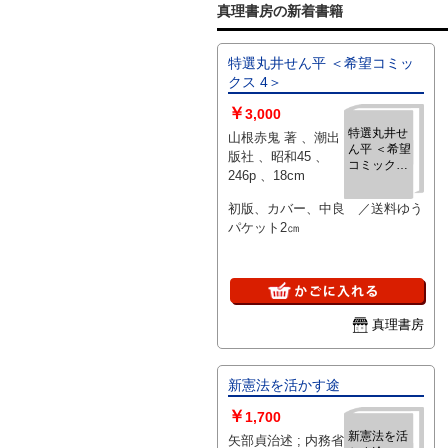
真理書房の新着書籍
特選丸井せん平 ＜希望コミッ
クス 4＞
￥
3,000
特選丸井せ
山根赤鬼 著 、潮出
ん平 ＜希望
版社 、昭和45 、
コミックス
246p 、18cm
4＞
初版、カバー、中良 ／送料ゆう
パケット2㎝
真理書房
新憲法を活かす途
￥
1,700
新憲法を活
矢部貞治述 ; 内務省