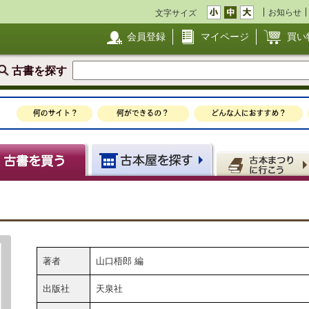
お知らせ
文字サイズ
会員登録
マイページ
買い
古書を探す
著者
山口梧郎 編
出版社
天泉社