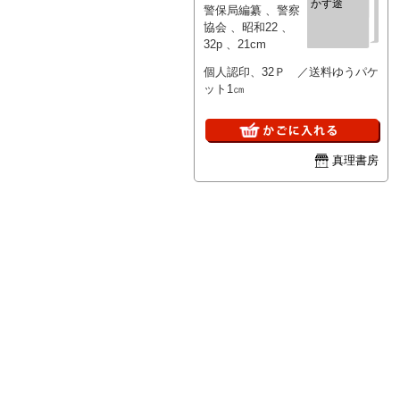
かす途
警保局編纂 、警察
協会 、昭和22 、
32p 、21cm
個人認印、32Ｐ ／送料ゆうパケ
ット1㎝
真理書房