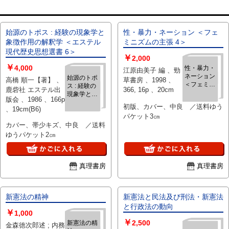
始源のトポス : 経験の現象学と
性・暴力・ネーション ＜フェ
象徴作用の解釈学 ＜エステル
ミニズムの主張 4＞
現代歴史思想選書 6＞
￥
2,000
￥
4,000
性・暴力・
江原由美子 編 、勁
ネーション
始源のトポ
高橋 順一【著】 、
草書房 、1998 、
＜フェミニ
ス : 経験の
鹿砦社 エステル出
366, 16p 、20cm
ズムの主張
現象学と象
版会 、1986 、166p
4＞
徴作用の解
初版、カバー、中良 ／送料ゆう
、19cm(B6)
釈学 ＜エス
パケット3㎝
テル現代歴
カバー、帯少キズ、中良 ／送料
史思想選書
ゆうパケット2㎝
6＞
真理書房
真理書房
新憲法の精神
新憲法と民法及び刑法・新憲法
と行政法の動向
￥
1,000
￥
2,500
新憲法の精
金森徳次郎述 ; 内務