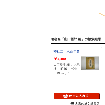
著者名「山口梧郎 編」の検索結果
神社二千六百年史
￥
4,400
山口梧郎 編 、天泉
社 、昭16 、404p
、19cm 、1
古書の旭文堂書店