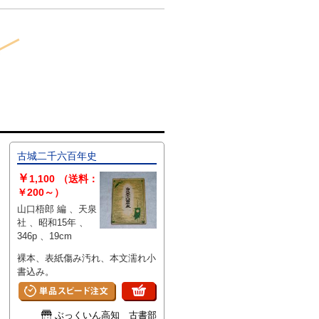
古城二千六百年史
￥
1,100
（送料：
￥200～）
山口梧郎 編 、天泉
社 、昭和15年 、
346p 、19cm
裸本、表紙傷み汚れ、本文濡れ小
書込み。
ぶっくいん高知 古書部