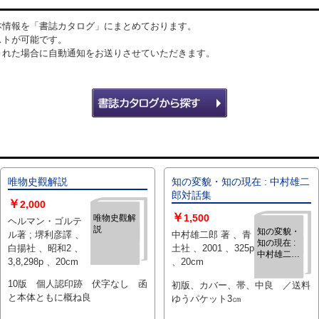
本情報を「書誌カタログ」にまとめております。
ストが可能です。
された場合に自動通知をお送りさせていただきます。
唯物史觀解説
知の変貌・知の現在 : 中村雄二
郎対話集
￥
2,000
￥
1,500
唯物史觀解
ヘルマン・ゴルテ
説
知の変貌・
ル著 ; 堺利彦譯 、
中村雄二郎 著 、青
知の現在 :
白揚社 、昭和2 、
土社 、2001 、325p
中村雄二郎
3,8,298p 、20cm
、20cm
対話集
10版 個人認印跡 伏字なし 函
初版、カバー、帯、中良 ／送料
と本体ともに概ね良
ゆうパケット3㎝