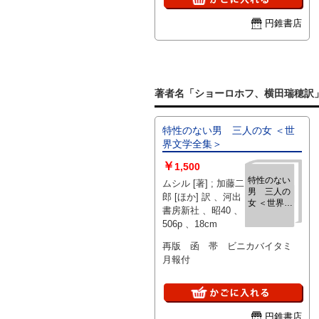
円錐書店
著者名「ショーロホフ、横田瑞穂訳
特性のない男 三人の女 ＜世
界文学全集＞
￥
1,500
特性のない
ムシル [著] ; 加藤二
男 三人の
郎 [ほか] 訳 、河出
女 ＜世界文
書房新社 、昭40 、
学全集＞
506p 、18cm
再版 函 帯 ビニカバイタミ
月報付
円錐書店