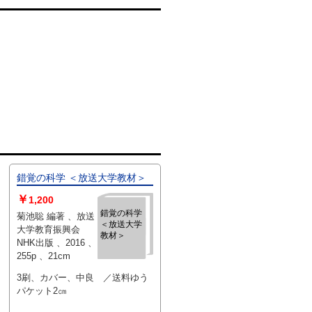
錯覚の科学 ＜放送大学教材＞
￥
1,200
錯覚の科学
菊池聡 編著 、放送
＜放送大学
大学教育振興会
教材＞
NHK出版 、2016 、
255p 、21cm
3刷、カバー、中良 ／送料ゆう
パケット2㎝