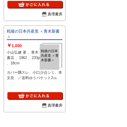
真理書房
戦後の日本共産党 ＜青木新書
＞
￥
1,000
戦後の日本
小山弘健 著 、青木
共産党 ＜青
書店 、1962 、233p
木新書＞
、18cm
カバー隅スレ、小口少点シミ、本
文良 ／送料ゆうパケット2㎝
真理書房