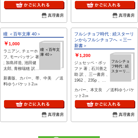
真理書房
真理書房
瞳 ＜百年文庫 40＞
フルシチョフ時代 : 続スターリ
ンからフルシチョフへ ＜三一
￥
1,000
新書＞
瞳 ＜百年文
ラニアン, チェーホ
庫 40＞
￥
1,200
フ, モーパッサン 著
フルシチョ
; 加島祥造, 池田健
ジュセッペ・ボッ
フ時代 : 続
太郎, 青柳瑞穂 訳
ファ 著 ; 石川善之
スターリン
、ポプラ社 、2010
助 訳 、三一書房 、
からフルシ
新書版、カバー、帯、中美 ／送
、137p 、19cm
1962 、235p 、
チョフへ ＜
料ゆうパケット2㎝
18cm
三一新書＞
カバー、本文良 ／送料ゆうパケ
ット2㎝
真理書房
真理書房