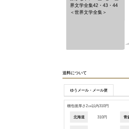
界文学全集42・43・44
＜世界文学全集＞
送料について
ゆうメール・メール便
梱包後厚さ2㎝以内310円
北海道
310円
青