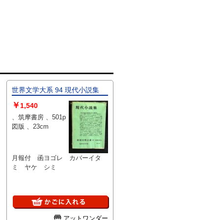
世界文学大系 94 現代小説集
￥
1,540
、筑摩書房 、501p
図版 、23cm
月報付 函ヨゴレ カバーイタ
ミ ヤケ シミ
アットワンダー