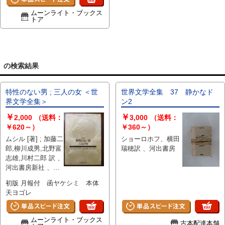
ムーンライト・ブックス
トア
」の検索結果
特性のない男 ; 三人の女 ＜世
世界文学全集 37 静かなド
界文学全集＞
ン2
￥
￥
2,000
（送料：
3,000
（送料：
￥620～）
￥360～）
ムシル [著] ; 加藤二
ショーロホフ、横田
郎,柳川成男,北野富
瑞穂訳 、河出書房
志雄,川村二郎 訳 、
河出書房新社 、
506p 、18cm
初版 月報付 函ヤケシミ 本体
天ヨゴレ
ムーンライト・ブックス
古本配達本舗