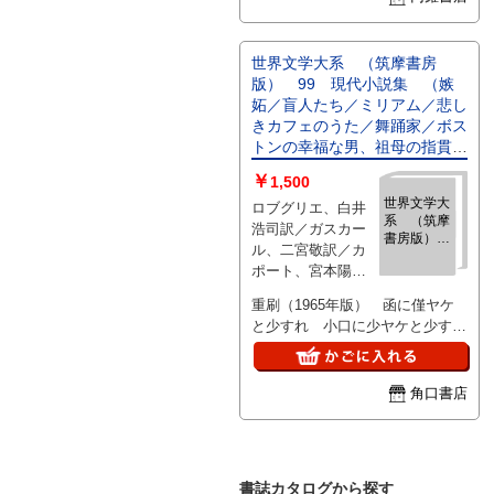
世界文学大系 （筑摩書房
版） 99 現代小説集 （嫉
妬／盲人たち／ミリアム／悲し
きカフェのうた／舞踊家／ボス
トンの幸福な男、祖母の指貫、
ファニング島／人間の運命／八
￥
1,500
月六日／センカ／いまわしい北
世界文学大
ロブグリエ、白井
／蝶の復讐／恩赦／馬の蹄のと
系 （筑摩
浩司訳／ガスカー
どろく谷で／海の感情／続）
書房版）
ル、二宮敬訳／カ
99 現代小
ポート、宮本陽吉
説集 （嫉
訳／マッカラー
妬／盲人た
重刷（1965年版） 函に僅ヤケ
ち／ミリア
ズ、尾上政次訳／
と少すれ 小口に少ヤケと少すれ
ム／悲しき
スウェードーズ、
カフェのう
と僅シミ・天小口に経年シミ（ほ
野崎孝訳／アップ
た／舞踊家
こりジミ）僅 湿気臭僅 月報な
ダイク、宮本訳／
／ボストン
し（新別巻の「月報合本」に収
角口書店
ショーロホフ、横
の幸福な
録） （1958年からの版の再刊
男、祖母の
田瑞穂訳／Ｂ・グ
（編成・巻数変更の愛蔵版 函ク
指貫、ファ
ロスマン、北垣信
ニング島／
リーム色・本体黒表紙） （続、
行訳／Ｂ・ネクラ
人間の運命
アンドレス、佐藤晃一訳／ノサッ
ーソフ、佐々木彰
／八月六日
書誌カタログから探す
ク、三城満禧訳／Ｈ・ベル、青木