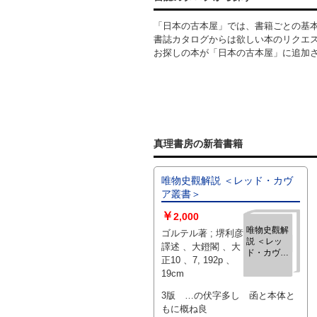
訳／カザコーフ、
／センカ／
順三訳／Ｓ・レンツ、高辻知義訳
いまわしい
池田健太郎訳／ほ
「日本の古本屋」では、書籍ごとの基
／ボウエン、松村達雄訳×2（追
北／蝶の復
か 、筑摩書房 、
書誌カタログからは欲しい本のリクエ
いつめられて／蔦からむ石段）／
讐／恩赦／
1969
馬の蹄のと
お探しの本が「日本の古本屋」に追加
Ａ・ウィルソン、前川祐一訳
どろく谷で
×3（すんでしまったこと／悪い
／海の感情
仲間／憑かれたひとびと）／アン
／続）
ジェイェフスキ、米川和夫訳（金
いろの狐）／ムンテヤヌ、直野敦
訳（一切れのパン）／ラクスネ
ス、坂井松太郎訳（リーリャ）／
真理書房の新着書籍
ブリクセン、山室静訳（山上の
墓）／ブランナー、林穣二訳（子
供と鼠）／ダーゲルマン、山口琢
唯物史觀解説 ＜レッド・カヴ
磨訳（神のすごした千年）／デリ
ア叢書＞
ーベス、会田由訳（こういう夜
に）／モラヴィア、河島英昭訳
￥
2,000
（苦い蜜月旅行）／葉紫、吉田富
唯物史觀解
ゴルテル著 ; 堺利彦
夫訳（豊収）／王愿堅、橋本堯訳
説 ＜レッ
譯述 、大鐙閣 、大
ド・カヴア
（歌ごえ）／茹志鵑、吉田富夫訳
正10 、7, 192p 、
叢書＞
（第二歩）／解説
19cm
3版 …の伏字多し 函と本体と
もに概ね良