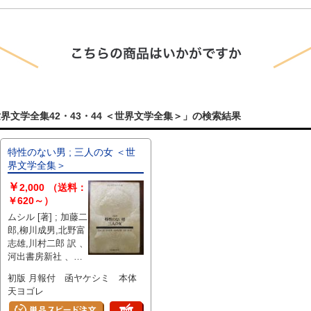
界文学全集42・43・44 ＜世界文学全集＞」の検索結果
特性のない男 ; 三人の女 ＜世
界文学全集＞
￥
2,000
（送料：
￥620～）
ムシル [著] ; 加藤二
郎,柳川成男,北野富
志雄,川村二郎 訳 、
河出書房新社 、
506p 、18cm
初版 月報付 函ヤケシミ 本体
天ヨゴレ