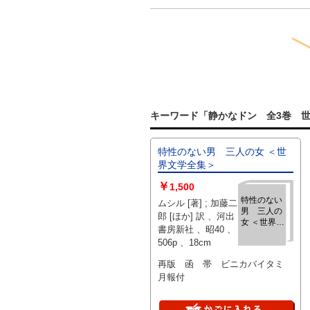
キーワード「静かなドン 全3巻 世
特性のない男 三人の女 ＜世
界文学全集＞
￥
1,500
特性のない
ムシル [著] ; 加藤二
男 三人の
郎 [ほか] 訳 、河出
女 ＜世界文
書房新社 、昭40 、
学全集＞
506p 、18cm
再版 函 帯 ビニカバイタミ
月報付