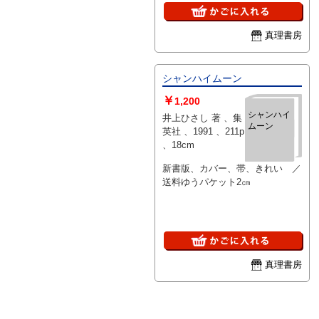
真理書房
シャンハイムーン
￥
1,200
シャンハイ
井上ひさし 著 、集
ムーン
英社 、1991 、211p
、18cm
新書版、カバー、帯、きれい ／
送料ゆうパケット2㎝
真理書房