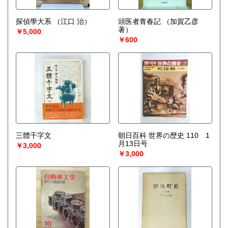
ご活用下さい。
宅配買取送付先
探偵學大系
（江口 治）
頭医者青春記
（加賀乙彦
----------------------------------------
著）
￥5,000
501-0224
￥600
岐阜県瑞穂市稲里197-1
古本倶楽部 宅配買取受付係
058-322-2366
----------------------------------------
取り扱い分野
-
オールジャンル、戦前紙モノ、古典籍
三體千字文
朝日百科 世界の歴史 110 1
月13日号
￥3,000
￥3,000