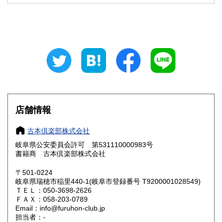
800円
800円
山梨県
長野県
800円
800円
岐阜県
静岡県
800円
800円
愛知県
三重県
800円
800円
滋賀県
京都府
800円
800円
大阪府
兵庫県
800円
800円
店舗情報
奈良県
和歌山県
800円
800円
古本倶楽部株式会社
岐阜県公安委員会許可 第531110000983号
鳥取県
島根県
800円
800円
書籍商 古本倶楽部株式会社
岡山県
広島県
800円
800円
〒501-0224
岐阜県瑞穂市稲里440-1(岐阜市登録番号 T9200001028549)
ＴＥＬ：050-3698-2626
山口県
徳島県
800円
800円
ＦＡＸ：058-203-0789
Email：info@furuhon-club.jp
香川県
愛媛県
800円
800円
担当者：-