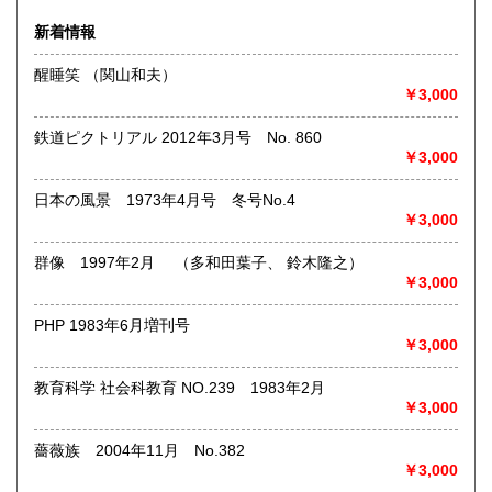
◎書籍【専門書・学術書・最新本・哲学・宗教・思想・美
新着情報
術・アート・建築・書道・理工学・東洋医学・ビジネス書・
武道・山岳・オカルト・幻想文学・サブカルチャー・70年
醒睡笑 （関山和夫）
代、80年代アイドル・アニメ・漫画・雑誌・アダルト・マニ
￥3,000
ア】などオールジャンルを専門スタッフが高額査定
◎メディア商品【ジャズ・ロック・クラシック・映画・アニ
鉄道ピクトリアル 2012年3月号 No. 860
メ・ゲーム・声優・アイドル・ビジネス・アダルト・車・バ
￥3,000
イク・鉄道・レトロ系】などのCD、DVD、Blu-ray、LP、
EP、カセット、ポスター、おもちゃ、グッズ、パンフレット
日本の風景 1973年4月号 冬号No.4
などマニアックなものを中心に高価買取
￥3,000
◎その他【骨董品・美術品・仏教美術・中国美術・切手・エ
群像 1997年2月 （多和田葉子、 鈴木隆之）
ンタイア・和本・漢籍・戦争㊙︎資料・書道具・茶道具・戦前
￥3,000
絵はがき・鳥瞰図・古地図・浮世絵・軸・拓本・印譜・エロ
グロ】など古いものの中には希少価値の高いものも多数ござ
PHP 1983年6月増刊号
いますので価値がないと処分される前に是非 ｢古本倶楽部｣ま
￥3,000
で、お問い合わせ下さい
教育科学 社会科教育 NO.239 1983年2月
沿線名：-
￥3,000
最寄駅：-
営業時間：-
定休日：-
薔薇族 2004年11月 No.382
￥3,000
書籍の買取について