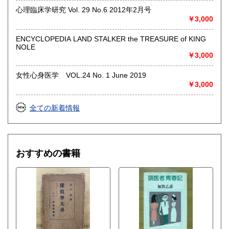
心理臨床学研究 Vol. 29 No.6 2012年2月号
◎出張買取◎
￥3,000
○出張費無料
○出張買取は通常、東海圏のみ
ENCYCLOPEDIA LAND STALKER the TREASURE of KING
NOLE
※お売り頂ける本の量や質が見込める場合は関東〜近畿エリ
￥3,000
ア要相談
例
女性心身医学 VOL.24 No. 1 June 2019
【1000冊以上の専門書やマニア書籍がある】
￥3,000
【大学の研究室の整理】
【遺品整理で古い紙モノや道具など価値の有無が分からない
ものがある】
全ての新着情報
【神社仏閣、蔵の整理、中国古典籍など査定にかなりの専門
知識を要する】
場合などお気軽にご相談ください。
-------------------------------------------
おすすめの書籍
買取専用ダイヤル
050-3698-2626
-------------------------------------------
◎宅配買取◎
○30点より宅配送料無料
○梱包用ダンボールの無料送付可能
○買取金額の概算が知りたい方は、事前査定のサービスもぜひ