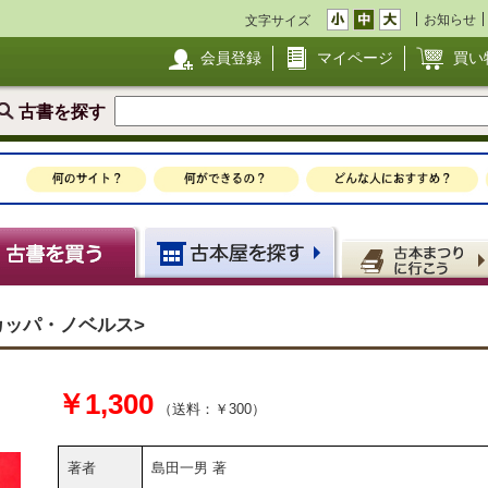
お知らせ
文字サイズ
会員登録
マイページ
買い
古書を探す
 カッパ・ノベルス>
￥1,300
（送料：￥300）
著者
島田一男 著