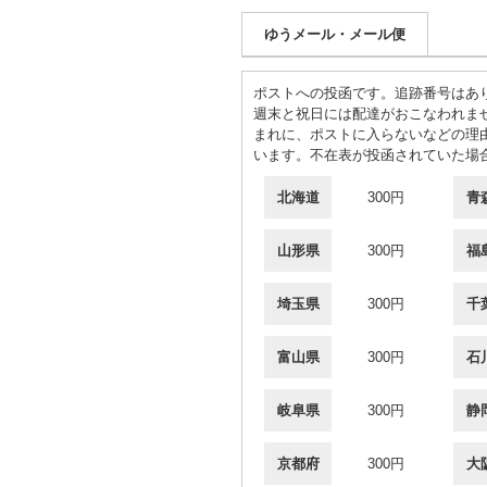
ゆうメール・メール便
ポストへの投函です。追跡番号はあ
週末と祝日には配達がおこなわれま
まれに、ポストに入らないなどの理
います。不在表が投函されていた場
北海道
300円
青
山形県
300円
福
埼玉県
300円
千
富山県
300円
石
岐阜県
300円
静
京都府
300円
大