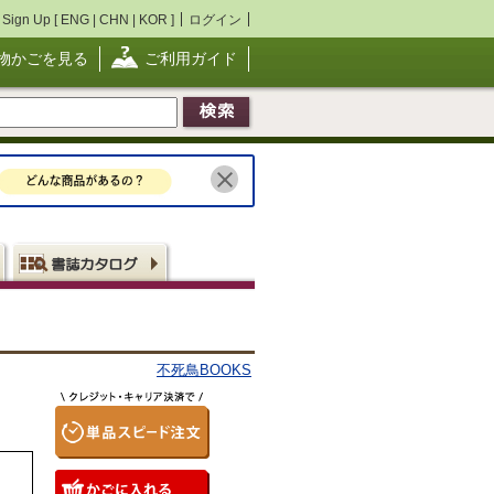
Sign Up [
ENG
|
CHN
|
KOR
]
ログイン
物かごを見る
ご利用ガイド
不死鳥BOOKS