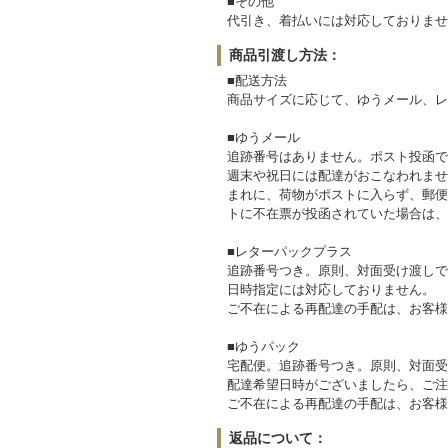
■その他
代引き、着払いには対応しておりませ
商品引渡し方法：
■配送方法
商品サイズに応じて、ゆうメール、レ
■ゆうメール
追跡番号はありません。ポスト投函で
週末や祝日には配達がおこなわれませ
まれに、荷物がポストに入らず、郵便
トに不在票が投函されていた場合は、
■レターパックプラス
追跡番号つき。原則、対面受け渡しで
日時指定には対応しておりません。
ご不在による再配達の手配は、お客様
■ゆうパック
宅配便。追跡番号つき。原則、対面受
配達希望日時がございましたら、ご注
ご不在による再配達の手配は、お客様
返品について：