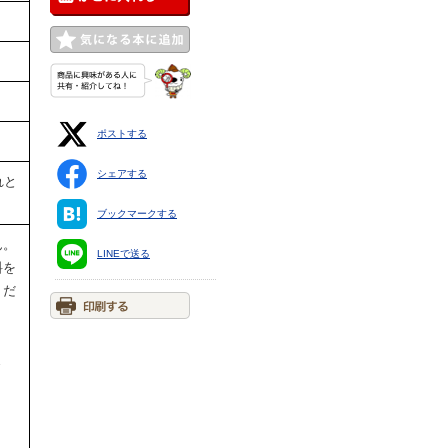
ポストする
シェアする
れと
ブックマークする
ん。
LINEで送る
料を
くだ
ま