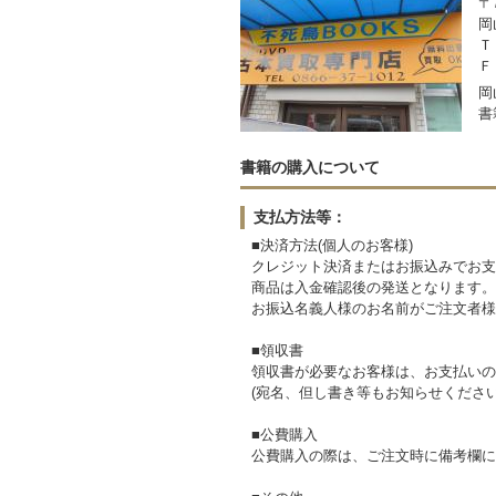
〒7
岡
Ｔ
Ｆ
岡
書
書籍の購入について
支払方法等：
■決済方法(個人のお客様)
クレジット決済またはお振込みでお支
商品は入金確認後の発送となります。
お振込名義人様のお名前がご注文者様
■領収書
領収書が必要なお客様は、お支払いの
(宛名、但し書き等もお知らせください
■公費購入
公費購入の際は、ご注文時に備考欄に