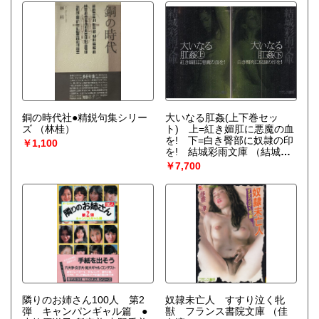
銅の時代社●精鋭句集シリー
大いなる肛姦(上下巻セッ
ズ
（林桂）
ト) 上=紅き媚肛に悪魔の血
を! 下=白き臀部に奴隷の印
￥1,100
を! 結城彩雨文庫
（結城彩
雨）
￥7,700
隣りのお姉さん100人 第2
奴隷未亡人 すすり泣く牝
弾 キャンパンギャル篇 ●
獣 フランス書院文庫
（佳