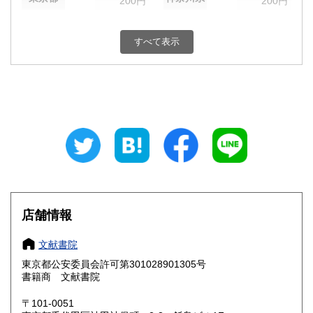
200円
200円
新潟県
富山県
200円
200円
すべて表示
石川県
福井県
200円
200円
山梨県
長野県
200円
200円
岐阜県
静岡県
200円
200円
愛知県
三重県
200円
200円
滋賀県
京都府
200円
200円
大阪府
兵庫県
200円
200円
店舗情報
奈良県
和歌山県
200円
200円
文献書院
東京都公安委員会許可第301028901305号
鳥取県
島根県
200円
200円
書籍商 文献書院
岡山県
広島県
200円
200円
〒101-0051