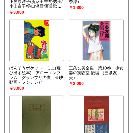
小笠原洋子/所麻美/中野秀美/
奈淳）
小山京子/谷口深雪/夏目歌子/
￥1,800
山本絵里/大崎順子/小川悦子/
￥3,000
河野広美/島田良江/岸本晶子/
大月まり/遠藤薫/斉藤リカ/高
坂美沙/静沢れい子/石田嘉子/
榊原靖子/杉本マリ子/北川麻
美/佐川明子/橋本ひろみ/小暮
町子//池田清美/他
ばんそうポケット・ミニ(飛
三条友美全集 第10巻 少女
び出す絵本) アローエンブ
妻の実験室 後編
（三条友
レム グランプリの鷹 東映
美）
動画・フジテレビ
￥2,000
￥3,000