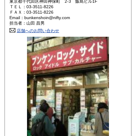
東京都千代田区神田神保町 2-3 飯島ビル1F
ＴＥＬ：03-3511-8226
山口県
徳島県
200円
200円
ＦＡＸ：03-3511-8226
Email：bunkenshoin@nifty.com
香川県
愛媛県
200円
200円
担当者：山田 昌男
店舗へのお問い合わせ
高知県
福岡県
200円
200円
佐賀県
長崎県
200円
200円
熊本県
大分県
200円
200円
宮崎県
鹿児島県
200円
200円
沖縄県
200円