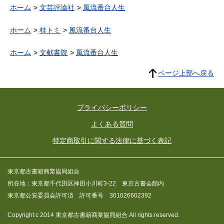
ホーム
文芸評論社
風流番台人生
ホーム
桂トミ
風流番台人生
ホーム
文献書院
風流番台人生
ページ上部へ戻る
プライバシーポリシー
よくある質問
特定商取引に関する法律に基づく表記
東京都古書籍商業協同組合
所在地：東京都千代田区神田小川町3-22 東京古書会館内
東京都公安委員会許可済 許可番号 301026602392
Copyright c 2014 東京都古書籍商業協同組合 All rights reserved.