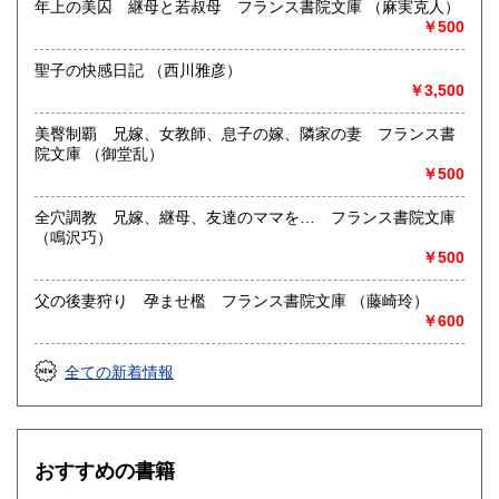
年上の美囚 継母と若叔母 フランス書院文庫 （麻実克人）
￥500
聖子の快感日記 （西川雅彦）
￥3,500
美臀制覇 兄嫁、女教師、息子の嫁、隣家の妻 フランス書
院文庫 （御堂乱）
￥500
全穴調教 兄嫁、継母、友達のママを… フランス書院文庫
（鳴沢巧）
￥500
父の後妻狩り 孕ませ檻 フランス書院文庫 （藤崎玲）
￥600
全ての新着情報
おすすめの書籍