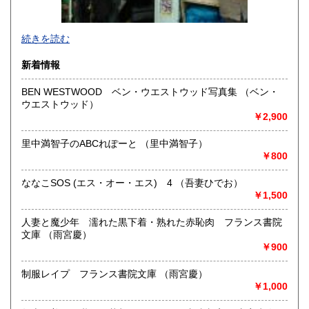
-
続きを読む
沿線名：東京メトロ半蔵門線 都営三田線 都営新宿線
新着情報
最寄駅：神保町駅徒歩1分
営業時間：平日10:30-19:00 日・祝日11:00-18:30
BEN WESTWOOD ベン・ウエストウッド写真集 （ベン・
定休日：年末年始(30日～3日)※28日以降の通販は翌年以降対
ウエストウッド）
応とさせていただきます。
￥2,900
書籍の買取について
里中満智子のABCれぽーと （里中満智子）
-
￥800
ななこSOS (エス・オー・エス) 4 （吾妻ひでお）
取り扱い分野
￥1,500
趣味、サブカルチャー、古書一般（その他）
ロック、アイドル、サブカルチャー、古書一般等
人妻と魔少年 濡れた黒下着・熟れた赤恥肉 フランス書院
文庫 （雨宮慶）
￥900
制服レイプ フランス書院文庫 （雨宮慶）
￥1,000