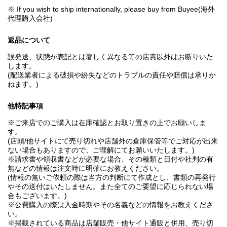
※ If you wish to ship internationally, please buy from Buyee(海外
代理購入会社)
返品について
誤発送、状態が表記とは著しく異なる等の店責以外はお断りいた
します。
(配送業者による破損や紛失などのトラブルの責任や賠償は承りか
ねます。)
他特記事項
※ご来店でのご購入は在庫確認とお取り置きの上でお願いしま
す。
(店頭/他サイトにて売り切れや店舗外の倉庫保管等でご対応が出来
ない場合もありますので、ご理解にてお願いいたします。)
※請求書や領収書などが必要な場合、その種類と日付や社判の有
無などの情報は注文時に明確にお教えください。
(情報の無いご依頼の際は当方の判断にて作成とし、書類の再発行
やその送付はいたしません。また全てのご要望に応じられない場
合もございます。)
※公費購入の際は入金時期やその名義などの情報をお教えくださ
い。
※掲載されている商品は店舗販売・他サイト通販と併用、売り切