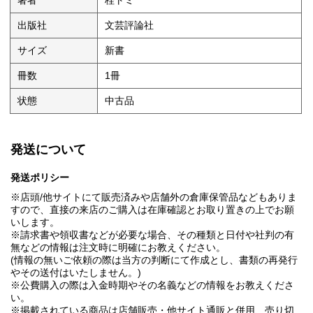
著者
桂トミ
出版社
文芸評論社
サイズ
新書
冊数
1冊
状態
中古品
発送について
発送ポリシー
※店頭/他サイトにて販売済みや店舗外の倉庫保管品などもありま
すので、直接の来店のご購入は在庫確認とお取り置きの上でお願
いします。
※請求書や領収書などが必要な場合、その種類と日付や社判の有
無などの情報は注文時に明確にお教えください。
(情報の無いご依頼の際は当方の判断にて作成とし、書類の再発行
やその送付はいたしません。)
※公費購入の際は入金時期やその名義などの情報をお教えくださ
い。
※掲載されている商品は店舗販売・他サイト通販と併用、売り切