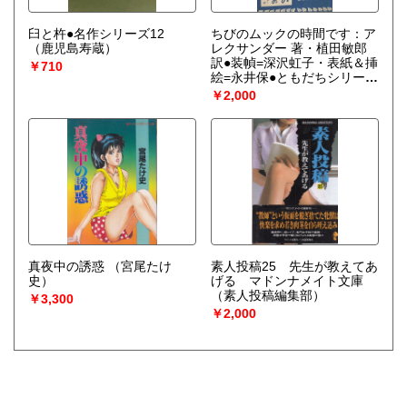
臼と杵●名作シリーズ12
ちびのムックの時間です：ア
（鹿児島寿蔵）
レクサンダー 著・植田敏郎
訳●装幀=深沢虹子・表紙＆挿
￥710
絵=永井保●ともだちシリーズ
3
（アレクサンダー：訳=植
￥2,000
田敏郎）
真夜中の誘惑
（宮尾たけ
素人投稿25 先生が教えてあ
史）
げる マドンナメイト文庫
（素人投稿編集部）
￥3,300
￥2,000