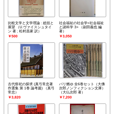
比較文学と文学理論 : 総括と
社会福祉の社会学<社会福祉
展望
（U.ヴァイスシュタイ
と諸科学 3>
（副田義也 編
ン 著 ; 松村昌家 訳）
著）
￥500
￥3,050
古代祭祀の探求 (真弓常忠著
パリ燃ゆ 全6巻セット（大佛
作選集 第 1巻 論考篇)
（真弓
次郎ノンフィクション文庫）
常忠）
（大仏次郎 著）
￥3,820
￥7,200