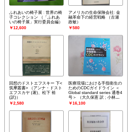
ふれあいの椅子展 : 世界の椅
アメリカの生命保険会社: 金
子コレクション
（「ふれあ
融革命下の経営戦略
（古瀬
いの椅子展」実行委員会編）
政敏）
￥12,600
￥580
回想のドストエフスキー 下<
医療現場における手指衛生の
筑摩叢書>
（アンナ・ドスト
ためのCDCガイドライン ＜
エフスカヤ (著)、松下 裕
Global standard series 通巻4
(訳)）
号＞
（大久保憲 訳 ; 小林寛
伊 監訳）
￥2,580
￥16,100