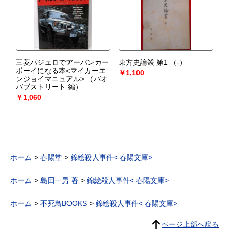
三菱パジェロでアーバンカー
東方史論叢 第1
（-）
ボーイになる本<マイカーエ
￥1,100
ンジョイマニュアル>
（バオ
バブストリート 編）
￥1,060
ホーム
春陽堂
錦絵殺人事件< 春陽文庫>
ホーム
島田一男 著
錦絵殺人事件< 春陽文庫>
ホーム
不死鳥BOOKS
錦絵殺人事件< 春陽文庫>
ページ上部へ戻る