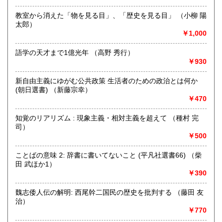
定休日：年中無休
教室から消えた「物を見る目」、「歴史を見る目」 （小柳 陽
太郎）
書籍の買取について
￥1,000
不死鳥BOOKSでは、書籍だけでなくCD、DVD、レコード、
ゲーム、おもちゃ、骨董品まであらゆるものの買い取りがで
語学の天才まで1億光年 （高野 秀行）
きます。店主が、日本全国買取にお伺いいたします。お気軽
￥930
にお問い合わせください。出張費は、無料です。
新自由主義にゆがむ公共政策 生活者のための政治とは何か
(朝日選書) （新藤宗幸）
取り扱い分野
￥470
哲学宗教、歴史、社会科学、自然科学、美術工芸、趣味、外
国書、サブカルチャー、古書一般（その他）
知覚のリアリズム : 現象主義・相対主義を超えて （種村 完
オールジャンル
司）
￥500
ことばの意味 2: 辞書に書いてないこと (平凡社選書66) （柴
田 武ほか1）
￥390
魏志倭人伝の解明: 西尾幹二国民の歴史を批判する （藤田 友
治）
￥770