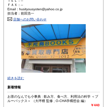
ＴＥＬ：--
奈良県
和歌山県
ＦＡＸ：--
300円
300円
Email：husityousyoten@yahoo.co.jp
担当者：前田浩一
鳥取県
島根県
300円
300円
店舗へのお問い合わせ
岡山県
広島県
300円
300円
山口県
徳島県
300円
300円
香川県
愛媛県
300円
300円
高知県
福岡県
300円
300円
佐賀県
長崎県
300円
300円
不死鳥BOOKSでは、書籍だけでなくCD、DVD、レコード、
熊本県
大分県
300円
300円
続きを読む
ゲーム、おもちゃ、骨董品まであらゆるものの買い取りがで
きます。店主が、日本全国買取にお伺いいたします。お気軽
宮崎県
鹿児島県
新着情報
300円
300円
にお問い合わせください。出張費は、無料です。
お茶のなんでも小事典 : 飲み方、食べ方、利用法の科学 ＜ブ
沖縄県
300円
沿線名：伯備線・桃太郎線(吉備線)
ルーバックス＞ （大坪檀 監修 ; O-CHA学構想会 編）
最寄駅：総社駅
￥440
営業時間：9時から17時