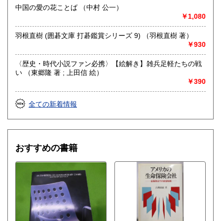
中国の愛の花ことば （中村 公一）
￥1,080
羽根直樹 (囲碁文庫 打碁鑑賞シリーズ 9) （羽根直樹 著）
￥930
〈歴史・時代小説ファン必携〉【絵解き】雑兵足軽たちの戦
い （東郷隆 著 ; 上田信 絵）
￥390
全ての新着情報
おすすめの書籍