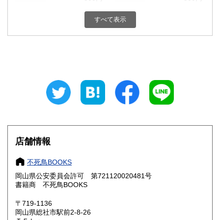
栃木県
群馬県
300円
300円
すべて表示
埼玉県
千葉県
300円
300円
東京都
神奈川県
300円
300円
新潟県
富山県
300円
300円
石川県
福井県
300円
300円
山梨県
長野県
300円
300円
店舗情報
岐阜県
静岡県
300円
300円
不死鳥BOOKS
愛知県
三重県
300円
300円
岡山県公安委員会許可 第721120020481号
書籍商 不死鳥BOOKS
滋賀県
京都府
300円
300円
〒719-1136
大阪府
兵庫県
300円
300円
岡山県総社市駅前2-8-26