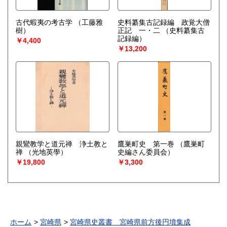
古代蝦夷の考古学
（工藤雅
史料纂集古記録編 政覚大僧
樹）
正記 一・二
（史料纂集古
記録編）
￥4,400
￥13,200
親鸞教学と道元禅 浄土教と
鷹巣町史 第一巻
（鷹巣町
禅
（光地英學）
史編さん委員会）
￥19,800
￥3,300
ホーム
宮崎県
宮崎県史叢書 宮崎県前方後円墳集成