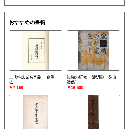
おすすめの書籍
上代特殊仮名音義
（森重
蹴鞠の研究
（渡辺融・桑山
敏）
浩然）
￥7,150
￥16,500