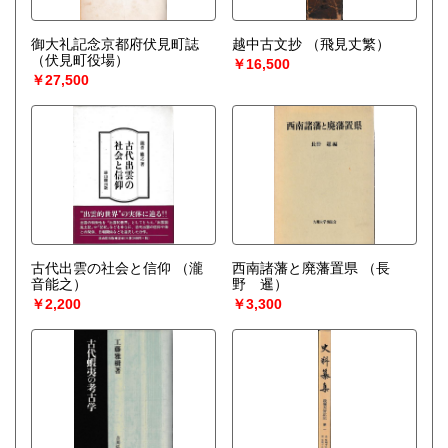
御大礼記念京都府伏見町誌
越中古文抄
（飛見丈繁）
（伏見町役場）
￥16,500
￥27,500
古代出雲の社会と信仰
（瀧
西南諸藩と廃藩置県
（長
音能之）
野 暹）
￥2,200
￥3,300