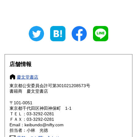
山梨県
長野県
500円
500円
岐阜県
静岡県
500円
500円
愛知県
三重県
500円
500円
滋賀県
京都府
620円
620円
大阪府
兵庫県
620円
620円
店舗情報
奈良県
和歌山県
620円
620円
慶文堂書店
東京都公安委員会許可第301021208573号
鳥取県
島根県
750円
750円
書籍商 慶文堂書店
岡山県
広島県
750円
750円
〒101-0051
東京都千代田区神田神保町 1-1
ＴＥＬ：03-3292-0281
山口県
徳島県
750円
730円
ＦＡＸ：03-3292-0281
Email：keibundo@nifty.com
香川県
愛媛県
730円
730円
担当者：小林 光徳