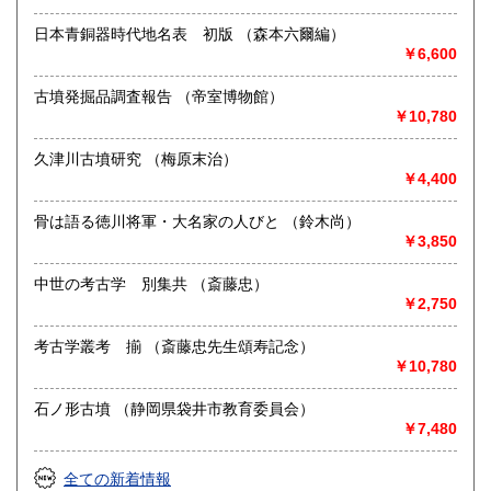
哲学宗教、歴史、美術工芸、国語国文、古典籍、趣味、古書
一般（その他）
日本青銅器時代地名表 初版 （森本六爾編）
￥6,600
古墳発掘品調査報告 （帝室博物館）
￥10,780
久津川古墳研究 （梅原末治）
￥4,400
骨は語る徳川将軍・大名家の人びと （鈴木尚）
￥3,850
中世の考古学 別集共 （斎藤忠）
￥2,750
考古学叢考 揃 （斎藤忠先生頌寿記念）
￥10,780
石ノ形古墳 （静岡県袋井市教育委員会）
￥7,480
全ての新着情報