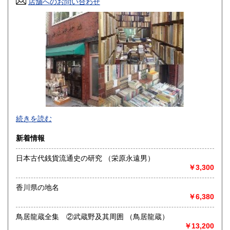
店舗へのお問い合わせ
高知県
福岡県
730円
891円
佐賀県
長崎県
891円
891円
熊本県
大分県
891円
891円
宮崎県
鹿児島県
891円
891円
沖縄県
1,452円
-
続きを読む
沿線名：JR中央線
新着情報
最寄駅：神保町駅徒歩1分 御茶ノ水駅徒歩5分
営業時間：10:00-18:00
日本古代銭貨流通史の研究 （栄原永遠男）
定休日：日曜・祝祭日
￥3,300
書籍の買取について
香川県の地名
-
￥6,380
鳥居龍蔵全集 ②武蔵野及其周囲 （鳥居龍蔵）
取り扱い分野
￥13,200