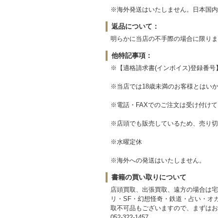
※海外発送はいたしません。日本国内
返品について：
明らかに当店の不手際の場合に限りま
他特記事項：
※【適格請求書(インボイス)登録番
※当店では18歳未満のお客様とはい
※電話・FAXでのご注文は受け付け
※店頭でも販売しているため、売り切
※水曜定休
※海外への発送はいたしません。
書籍の買い取りについて
店頭買取、出張買取、遠方の場合は宅配
リ・SF・幻想怪奇・鉄道・占い・オ
取不可品もございますので、まずはお
052-322-1457