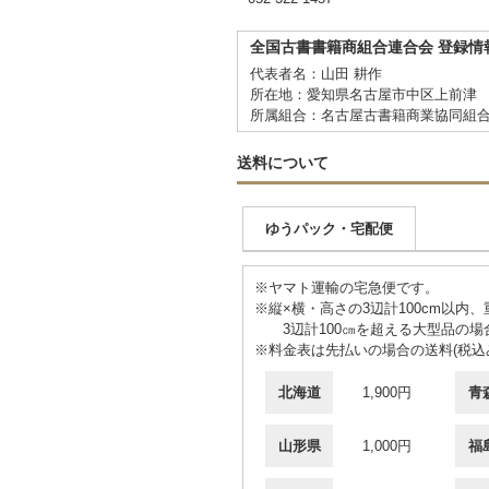
全国古書書籍商組合連合会 登録情
代表者名：山田 耕作
所在地：愛知県名古屋市中区上前津 2
所属組合：名古屋古書籍商業協同組
送料について
ゆうパック・宅配便
※ヤマト運輸の宅急便です。
※縦×横・高さの3辺計100cm以内、
3辺計100㎝を超える大型品の場
※料金表は先払いの場合の送料(税込
北海道
1,900円
青
山形県
1,000円
福