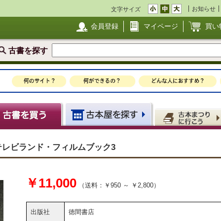
お知らせ
文字サイズ
会員登録
マイページ
買い
古書を探す
 テレビランド・フィルムブック3
￥11,000
（送料：￥950 ～ ￥2,800）
出版社
徳間書店