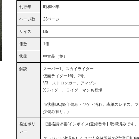
刊行年
昭和58年
ページ数
23ページ
サイズ
B5
冊数
1冊
状態
中古品（並）
解説
スーパー1、スカイライダー
仮面ライダー1号、2号、
V3、ストロンガー、アマゾン
Xライダー、ライダーマンも登場
※状態BC(経年傷み・ヤケ・汚れ。表紙スレキズ、フ
少傷み有り。)
発送ポリ
【適格請求書(インボイス)登録番号】取得済みです。
シー
クレジット決済もしくはご入金確認後の2営業日以内