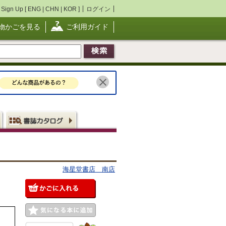
Sign Up [
ENG
|
CHN
|
KOR
]
ログイン
物かごを見る
ご利用ガイド
海星堂書店 南店