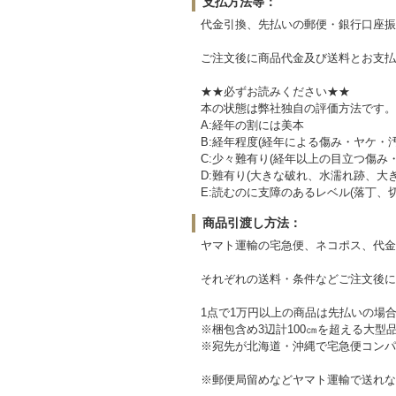
支払方法等：
代金引換、先払いの郵便・銀行口座振
ご注文後に商品代金及び送料とお支払
★★必ずお読みください★★
本の状態は弊社独自の評価方法です。
A:経年の割には美本
B:経年程度(経年による傷み・ヤケ・
C:少々難有り(経年以上の目立つ傷み
D:難有り(大きな破れ、水濡れ跡、大
E:読むのに支障のあるレベル(落丁、
商品引渡し方法：
ヤマト運輸の宅急便、ネコポス、代金
それぞれの送料・条件などご注文後に
1点で1万円以上の商品は先払いの場
※梱包含め3辺計100㎝を超える大
※宛先が北海道・沖縄で宅急便コンパ
※郵便局留めなどヤマト運輸で送れな