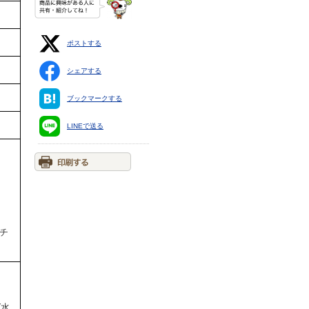
ポストする
シェアする
ブックマークする
LINEで送る
チ
(水