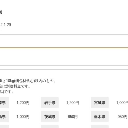
報
-1-29
合
重さ10kg(梱包材含む)以内のもの。
合は別途料金です。
み)です。
森県
1,200円
岩手県
1,200円
宮城県
1,000
島県
1,000円
茨城県
950円
栃木県
950円