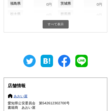
福島県
茨城県
0円
0円
栃木県
群馬県
0円
0円
すべて表示
埼玉県
千葉県
0円
0円
東京都
神奈川県
0円
0円
新潟県
富山県
0円
0円
石川県
福井県
0円
0円
山梨県
長野県
0円
0円
岐阜県
静岡県
0円
0円
店舗情報
愛知県
三重県
0円
0円
あおい屋
滋賀県
京都府
0円
0円
愛知県公安委員会 第542612302700号
書籍商 あおい屋
大阪府
兵庫県