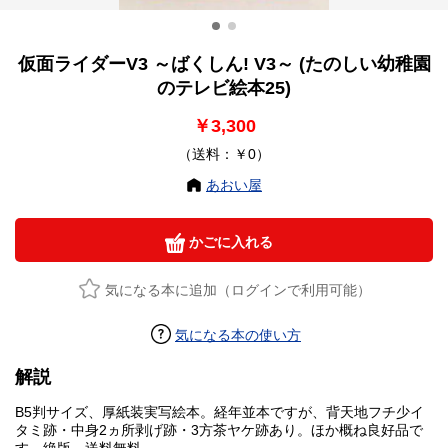
仮面ライダーV3 ～ばくしん! V3～ (たのしい幼稚園
のテレビ絵本25)
￥3,300
（送料：￥0）
あおい屋
かごに入れる
気になる本に追加（ログインで利用可能）
気になる本の使い方
解説
B5判サイズ、厚紙装実写絵本。経年並本ですが、背天地フチ少イ
タミ跡・中身2ヵ所剥げ跡・3方茶ヤケ跡あり。ほか概ね良好品で