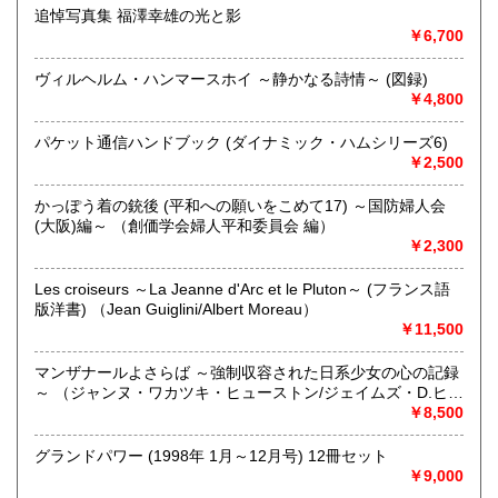
追悼写真集 福澤幸雄の光と影
￥6,700
クレジットまたはキャリア決済、振込の場合、すべて送料無
料ですが、代引きの場合のみ合計金額￥10,000以下に限って
送料代引手数料￥1,000を別途頂戴します。ご了承くださいま
ヴィルヘルム・ハンマースホイ ～静かなる詩情～ (図録)
せ。(合計金額￥10,000以上は送料代引手数料無料)
￥4,800
店舗は日・月・火曜定休ですが「日本の古本屋」は対応して
パケット通信ハンドブック (ダイナミック・ハムシリーズ6)
おります。
￥2,500
沿線名：名鉄 犬山線
かっぽう着の銃後 (平和への願いをこめて17) ～国防婦人会
最寄駅：「江南」駅から名鉄バスでバス停「江南団地東」下
(大阪)編～ （創価学会婦人平和委員会 編）
車
￥2,300
営業時間：只今サマータイム中 12:00～15:00 (土曜のみ
10:00~14:00)
Les croiseurs ～La Jeanne d'Arc et le Pluton～ (フランス語
定休日：店舗は日・月・火・水曜定休ですが「日本の古本
版洋書) （Jean Guiglini/Albert Moreau）
屋」は随時対応しております。
￥11,500
書籍の買取について
マンザナールよさらば ～強制収容された日系少女の心の記録
～ （ジャンヌ・ワカツキ・ヒューストン/ジェイムズ・D.ヒュ
-
ーストン）
￥8,500
取り扱い分野
グランドパワー (1998年 1月～12月号) 12冊セット
趣味、サブカルチャー、古書一般（その他）
￥9,000