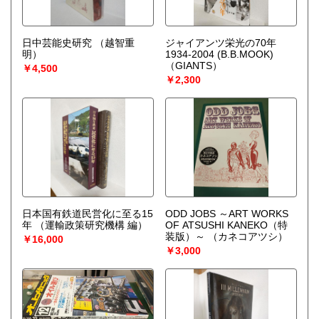
日中芸能史研究
（越智重
ジャイアンツ栄光の70年
明）
1934-2004 (B.B.MOOK)
（GIANTS）
￥4,500
￥2,300
日本国有鉄道民営化に至る15
ODD JOBS ～ART WORKS
年
（運輸政策研究機構 編）
OF ATSUSHI KANEKO（特
装版）～
（カネコアツシ）
￥16,000
￥3,000