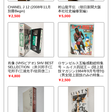
CHANEL J 12 (2008年11月
村山龍平伝
（朝日新聞大阪
別冊Begin)
本社社史編修室編）
￥2,500
￥5,000
肖像 (VHSビデオ) SHV BEST
ロサンゼルス五輪感動総特集
SELLECTION
（井川邦子/三
号 ～ルイス四冠王～ (陸上競
宅邦子/三浦光子/佐田啓二）
技マガジン1984年9月号増刊)
（男女陸上競技のみの特集雑
￥4,800
誌）
￥2,500