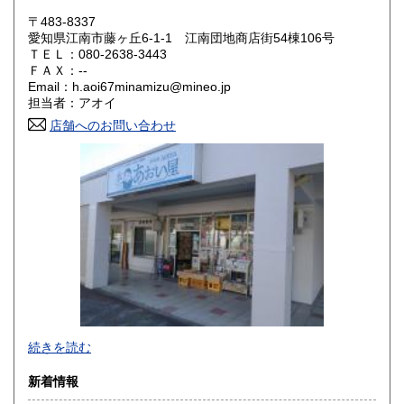
0円
0円
〒483-8337
奈良県
和歌山県
愛知県江南市藤ヶ丘6-1-1 江南団地商店街54棟106号
0円
0円
ＴＥＬ：080-2638-3443
ＦＡＸ：--
鳥取県
島根県
0円
0円
Email：h.aoi67minamizu@mineo.jp
担当者：アオイ
岡山県
広島県
0円
0円
店舗へのお問い合わせ
山口県
徳島県
0円
0円
香川県
愛媛県
0円
0円
高知県
福岡県
0円
0円
佐賀県
長崎県
0円
0円
熊本県
大分県
0円
0円
名古屋古書会館にて、およそ月一ペースで古本即売会、「名
宮崎県
鹿児島県
続きを読む
0円
0円
鯱会」「オールディーズクラブ」「倉庫会」「夏の古本市」
「秋の古本まつり」に出店しております。
新着情報
沖縄県
映画パンフレット・野球関連・ミリタリ関連・レコード・料
0円
理本・手芸(編物)関連など幅広く取り扱っています。