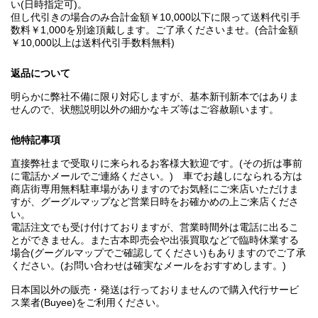
い(日時指定可)。
但し代引きの場合のみ合計金額￥10,000以下に限って送料代引手
数料￥1,000を別途頂戴します。ご了承くださいませ。(合計金額
￥10,000以上は送料代引手数料無料)
返品について
明らかに弊社不備に限り対応しますが、基本新刊新本ではありま
せんので、状態説明以外の細かなキズ等はご容赦願います。
他特記事項
直接弊社まで受取りに来られるお客様大歓迎です。(その折は事前
に電話かメールでご連絡ください。) 車でお越しになられる方は
商店街専用無料駐車場がありますのでお気軽にご来店いただけま
すが、グーグルマップなど営業日時をお確かめの上ご来店くださ
い。
電話注文でも受け付けておりますが、営業時間外は電話に出るこ
とができません。また古本即売会や出張買取などで臨時休業する
場合(グーグルマップでご確認してください)もありますのでご了承
ください。(お問い合わせは確実なメールをおすすめします。)
日本国以外の販売・発送は行っておりませんので購入代行サービ
ス業者(Buyee)をご利用ください。