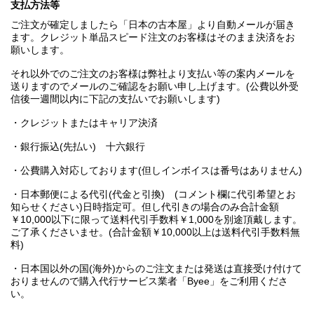
支払方法等
ご注文が確定しましたら「日本の古本屋」より自動メールが届き
ます。クレジット単品スピード注文のお客様はそのまま決済をお
願いします。
それ以外でのご注文のお客様は弊社より支払い等の案内メールを
送りますのでメールのご確認をお願い申し上げます。(公費以外受
信後一週間以内に下記の支払いでお願いします)
・クレジットまたはキャリア決済
・銀行振込(先払い) 十六銀行
・公費購入対応しております(但しインボイスは番号はありません)
・日本郵便による代引(代金と引換) (コメント欄に代引希望とお
知らせください)日時指定可。但し代引きの場合のみ合計金額
￥10,000以下に限って送料代引手数料￥1,000を別途頂戴します。
ご了承くださいませ。(合計金額￥10,000以上は送料代引手数料無
料)
・日本国以外の国(海外)からのご注文または発送は直接受け付けて
おりませんので購入代行サービス業者「Byee」をご利用くださ
い。