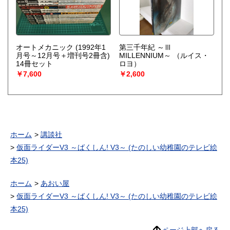
オートメカニック (1992年1
第三千年紀 ～Ⅲ
月号～12月号＋増刊号2冊含)
MILLENNIUM～
（ルイス・
14冊セット
ロヨ）
￥7,600
￥2,600
ホーム
講談社
仮面ライダーV3 ～ばくしん! V3～ (たのしい幼稚園のテレビ絵
本25)
ホーム
あおい屋
仮面ライダーV3 ～ばくしん! V3～ (たのしい幼稚園のテレビ絵
本25)
ページ上部へ戻る