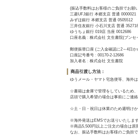
(振込手数料はお客様のご負担でお願い
三菱UFJ銀行 本郷支店 普通 0000021
みずほ銀行 本郷支店 普通 0505512
三井住友銀行 小石川支店 普通 352718
ゆうちょ銀行 019店 当座 0012686
口座名義 : 株式会社 文生書院(ブンセ
郵便振替口座 (ご入金確認に2～4日か
口座記号番号 : 00170-2-12686
加入者名 : 株式会社 文生書院
商品引渡し方法：
ゆうメール・ヤマト宅急便等、海外は
☆書籍は倉庫で管理をしているため、
店頭で購入希望の場合は事前にご連絡
☆土・日・祝日は休業のため週明けか
※海外発送はEMSでお送りいたしま
※商品5,500円以上ご注文の場合は
なお、振込手数料はお客様のご負担で