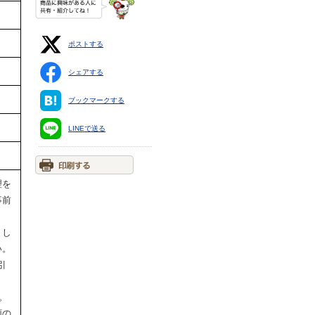
ポストする
シェアする
ブックマークする
LINEで送る
理を
事前
まし
い。
引
。
類の