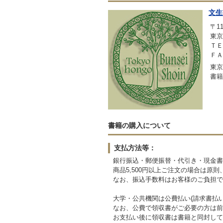
文生
〒11
東京
ＴＥＬ
ＦＡＸ
東京
書籍
書籍の購入について
支払方法等：
銀行振込・郵便振替・代引き・現金書
商品5,500円以上ご注文の場合は原
なお、振込手数料はお客様のご負担で
大学・公共機関は公費払い(請求書払
なお、公費で領収書がご必要の方は前
お支払い後に領収書は書籍と同封して