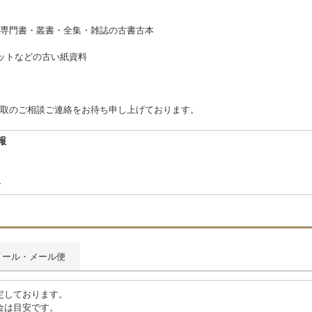
、専門書・叢書・全集・雑誌の古書古本
ットなどの古い紙資料
取のご相談ご連絡をお待ち申し上げております。
報
合
メール・メール便
定しております。
金は目安です。