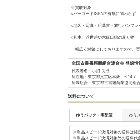
※買取対象
○バーコードISBNの有無に関わらず
○地図・写真・絵葉書・旅行パンフレ
○和本、浮世絵や木版口絵の刷り物
幅広く対象にしておりますので、買
全国古書書籍商組合連合会 登録情
代表者名：小沼 良成
所在地：東京都文京区本郷 6-14-7
所属組合：東京都古書籍商業協同組
送料について
ゆうパック・宅配便
ゆう
※単品スピード決済対象の送料は確
※単品スピード決済対象外の送料代