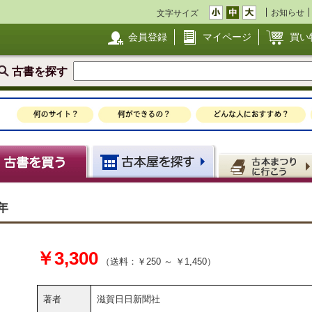
お知らせ
文字サイズ
会員登録
マイページ
買い
古書を探す
年
￥3,300
（送料：￥250 ～ ￥1,450）
著者
滋賀日日新聞社