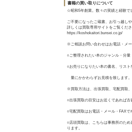
書籍の買い取りについて
☆昭和5年創業。数々の実績と経験で
ご不要になったご蔵書、お引っ越しや
詳しくは買取専用サイトをご覧くださ
https://koshokaitori.bunsei.co.jp/
※ご相談お問い合わせはお電話・メー
○ご整理されたい本のジャンル・分量
○お売りになりたい本の書名、リスト
量にかかわらずお見積を致します。
※買取方法は、出張買取、宅配買取、
○出張買取の目安はお近くであれば古書
○宅配買取はお電話・メール・FAX
○店頭買取は、こちらは事務所のため
ります。