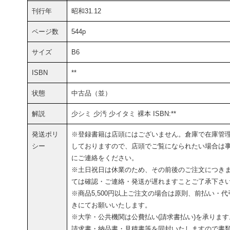
刊行年
昭和31.12
ページ数
544p
サイズ
B6
ISBN
**
状態
中古品（並）
解説
少シミ 少汚 少イタミ 裸本 ISBN:**
発送ポリ
※登録書籍は店頭にはございません。倉庫で在庫管
シー
しておりますので、店頭でご覧になられたい場合は
にご連絡をください。
※土日祝日は休業のため、その前後のご注文につき
ては確認・ご連絡・発送が遅れますことご了承下さ
※商品5,500円以上ご注文の場合は原則、前払い・代
きにてお願いいたします。
※大学・公共機関は公費払い(請求書払い)を承ります
請求書・納品書・見積書等を同封いたしますので書