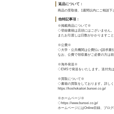
返品について：
商品の受取後、1週間以内にご相談下
他特記事項：
※掲載商品について※
◇登録書籍は店頭にはございません。
またお引渡しは日数がかかりますこと
※公費※
◇大学・公共機関は公費払い(請求書
なお、公費で領収書がご必要の方は前
※海外発送※
◇EMSで発送をいたします。送付先
※買取について※
◇書籍の買取をしております。詳しく
https://koshokaitori.bunsei.co.jp/
※ホームページ※
◇https://www.bunsei.co.jp/
ホームページにはOnline目録、ブ