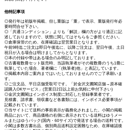
他特記事項
◎発行年は初版年掲載、但し重版は「重」で表示、重版発行年必
要時問合せ下さい。
◎「共通コンディション」よりも「解説」欄の方がより適正に記
述しておりますので、状態に関してはそちらをご参照ください。
◎倉庫保管のため、在庫確認は翌営業日となります。
午前9時迄ご注文は即日午後迄に、以降ご注文は、翌日午後、土日
祝日が入る場合は明けましてからとなります。
◎本の付録や帯はある場合のみ明記しております。
◎古書複数冊セット販売時、当該執筆者がその複数冊のうち1冊に
執筆していた場合、著者欄に「(執筆者)他」と表記しています。
◎掲載本内容ご案内まではいたしておりませんのでご了承願いま
す。
◎ご注文品、平日店舗受取可です。「於金沢文圃閣店舗→原本確
認購入OKサービス」(営業日2日以上前お気軽に申付下さい)
◎金沢文圃閣はインボイス制度に対応した登録事業者です。
見積書、請求書、領収書など各書類には、インボイス必要事項が
記載されています。
◎当サイトにて送料の事前表示が義務化されました。小閣の掲載
商品において、商品価格の右側に表示されている送料はゆうメー
ルまたはゆうパック(国内・60サイズ)で発送する場合の送料です。
小閣は多数古書出品、個別商品送料設定困難なため、在庫確認後