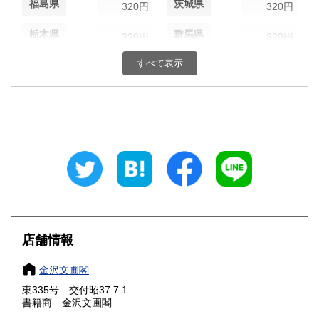
福島県
茨城県
320円
320円
栃木県
群馬県
320円
320円
すべて表示
埼玉県
千葉県
320円
320円
東京都
神奈川県
320円
320円
新潟県
富山県
320円
320円
石川県
福井県
320円
320円
山梨県
長野県
320円
320円
岐阜県
静岡県
320円
320円
店舗情報
愛知県
三重県
320円
320円
金沢文圃閣
滋賀県
京都府
320円
320円
東335号 交付昭37.7.1
書籍商 金沢文圃閣
大阪府
兵庫県
320円
320円