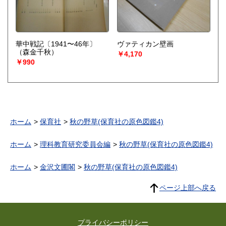
華中戦記〔1941〜46年〕
ヴァティカン壁画
（森金千秋）
￥4,170
￥990
ホーム
保育社
秋の野草(保育社の原色図鑑4)
ホーム
理科教育研究委員会編
秋の野草(保育社の原色図鑑4)
ホーム
金沢文圃閣
秋の野草(保育社の原色図鑑4)
ページ上部へ戻る
プライバシーポリシー