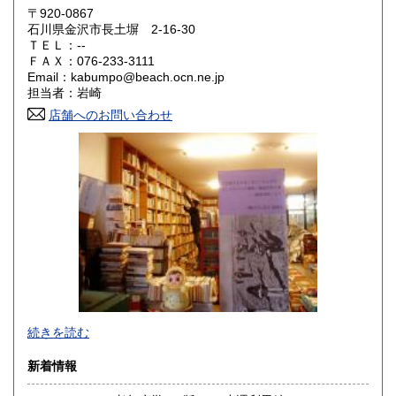
〒920-0867
奈良県
和歌山県
石川県金沢市長土塀 2-16-30
320円
320円
ＴＥＬ：--
ＦＡＸ：076-233-3111
鳥取県
島根県
320円
320円
Email：kabumpo@beach.ocn.ne.jp
担当者：岩崎
岡山県
広島県
320円
320円
店舗へのお問い合わせ
山口県
徳島県
320円
320円
香川県
愛媛県
320円
320円
高知県
福岡県
320円
320円
佐賀県
長崎県
320円
320円
熊本県
大分県
320円
320円
あらゆるものはないけれど思わぬものこそそこかしこ。お客
宮崎県
鹿児島県
続きを読む
320円
320円
様へ……お問合せなどございましたら、住所・氏名・電話・
メールアドレスご明記の上、メールでお願いします。無明記
新着情報
沖縄県
の場合はお応えできないこともありますのでご了承くださ
1,500円
い。またお電話問合せは聞き間違いなどの要因となりますの