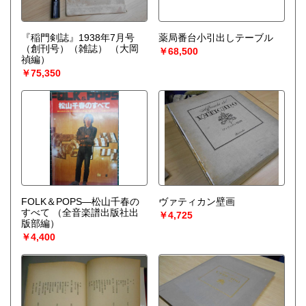
『稲門剣誌』1938年7月号
薬局番台小引出しテーブル
（創刊号）（雑誌）
（大岡
￥68,500
禎編）
￥75,350
FOLK＆POPS—松山千春の
ヴァティカン壁画
すべて
（全音楽譜出版社出
￥4,725
版部編）
￥4,400