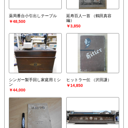
薬局番台小引出しテーブル
延寿百人一首
（鶴田真容
編）
￥48,500
￥3,850
シンガー製手回し家庭用ミシ
ヒットラー伝
（沢田謙）
ン
￥14,850
￥44,000