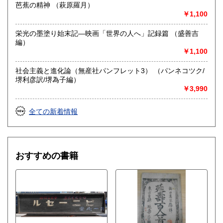
芭蕉の精神 （萩原羅月）
じめご了承のほどをお願いします。
￥1,100
取り扱い分野
栄光の墨塗り始末記―映画「世界の人へ」記録篇 （盛善吉
総記、近代文献、趣味、サブカルチャー、古書一般（その
編）
他）
￥1,100
社会主義と進化論（無産社パンフレット3） （パンネコツク/
堺利彦訳/堺為子編）
￥3,990
全ての新着情報
おすすめの書籍