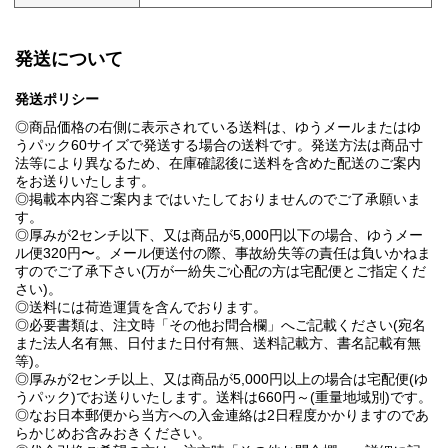
発送について
発送ポリシー
◎商品価格の右側に表示されている送料は、ゆうメールまたはゆ
うパック60サイズで発送する場合の送料です。発送方法は商品寸
法等により異なるため、在庫確認後に送料を含めた配送のご案内
をお送りいたします。
◎掲載本内容ご案内まではいたしておりませんのでご了承願いま
す。
◎厚みが2センチ以下、又は商品が5,000円以下の場合、ゆうメー
ル便320円〜。メール便送付の際、事故紛失等の責任は負いかねま
すのでご了承下さい(万が一紛失ご心配の方は宅配便とご指定くだ
さい)。
◎送料には荷造運賃を含んでおります。
◎必要書類は、注文時「その他お問合欄」へご記載ください(宛名
また法人名有無、日付また日付有無、送料記載方、書名記載有無
等)。
◎厚みが2センチ以上、又は商品が5,000円以上の場合は宅配便(ゆ
うパック)でお送りいたします。送料は660円～(重量地域別)です。
◎なお日本郵便から当方への入金連絡は2日程度かかりますのであ
らかじめお含みおきください。