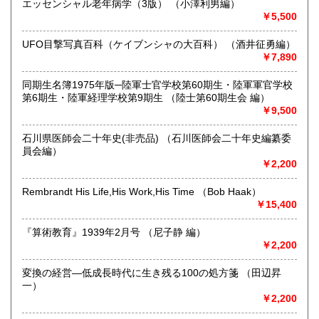
エッセンシャル老年病学（3版） （小澤利男編）
で、ご注文・お問合せはメール・FAX・往復ハガキなど書面
￥5,500
でお願いします。
なにとぞご協力のほどをお願い申し上げます。
UFO目撃写真百科（ケイブンシャの大百科） （酒井征勇編）
￥7,890
沿線名：北陸新幹線 金沢駅
最寄駅：金沢駅南向・道一本・徒歩八分
営業時間：9時15分～17時ごろ(12時～13時は昼食休憩で
同期生名簿1975年版─陸軍士官学校第60期生・陸軍軍官学校
す。) ◎本店…五坪狭小為、営業時間内予約平日限定開店
第6期生・陸軍経理学校第9期生 （陸士第60期生会 編）
中、あらかじめご予約、期日応相談、営業日3日前までに住
￥9,500
所・電話・氏名・メールアドレスを明記の上、メールにてお
申し付けください。
石川県医師会二十年史(非売品) （石川医師会二十年史編纂委
定休日：◎ガレージ店…土日祝 ◎本店…予約以外不定期営
員会編）
業中 ◎ネット部門…土日祝。店舗にてネット掲載本受取場
￥2,200
合は倉庫別置為、二営業日前迄にお知らせください。◎2026
年8月10日9:00以降のご注文は8月17日午後よりお返事、8月
Rembrandt His Life,His Work,His Time （Bob Haak）
10日9:00以降のご入金分は8月17日以降発送となります。
￥15,400
書籍の買取について
『算術教育』1939年2月号 （尼子静 編）
￥2,200
古書買取お持込の際にはあらかじめ、お電話の上でお越しく
ださい。
変換の経営—低成長時代に生き残る100の処方箋 （田辺昇
担当者不在の場合もあり、無駄足を踏ませます。
一）
その他、お問合せなどございましたら、住所・電話・氏名・
￥2,200
メールアドレスを明記の上、メールお願いします。
ご明記ない場合はお応えできないこともありますのであらか