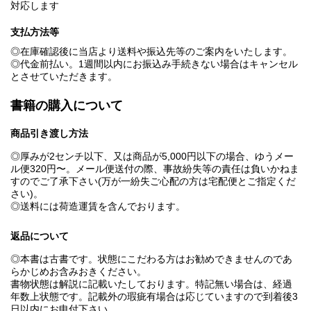
対応します
支払方法等
◎在庫確認後に当店より送料や振込先等のご案内をいたします。
◎代金前払い。1週間以内にお振込み手続きない場合はキャンセル
とさせていただきます。
書籍の購入について
商品引き渡し方法
◎厚みが2センチ以下、又は商品が5,000円以下の場合、ゆうメー
ル便320円〜。メール便送付の際、事故紛失等の責任は負いかねま
すのでご了承下さい(万が一紛失ご心配の方は宅配便とご指定くだ
さい)。
◎送料には荷造運賃を含んでおります。
返品について
◎本書は古書です。状態にこだわる方はお勧めできませんのであ
らかじめお含みおきください。
書物状態は解説に記載いたしております。特記無い場合は、経過
年数上状態です。記載外の瑕疵有場合は応じていますので到着後3
日以内にお申付下さい。