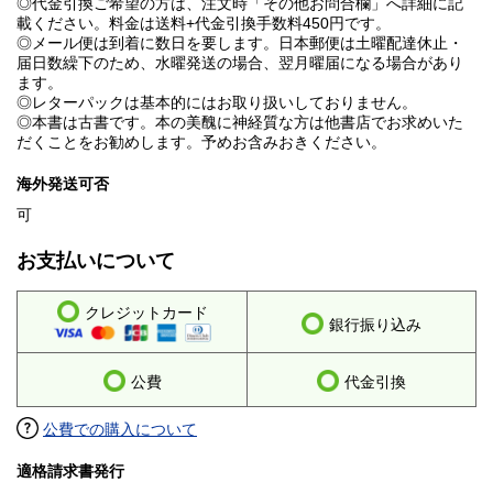
◎代金引換ご希望の方は、注文時「その他お問合欄」へ詳細に記
載ください。料金は送料+代金引換手数料450円です。
◎メール便は到着に数日を要します。日本郵便は土曜配達休止・
届日数繰下のため、水曜発送の場合、翌月曜届になる場合があり
ます。
◎レターパックは基本的にはお取り扱いしておりません。
◎本書は古書です。本の美醜に神経質な方は他書店でお求めいた
だくことをお勧めします。予めお含みおきください。
海外発送可否
可
お支払いについて
クレジットカード
銀行振り込み
公費
代金引換
公費での購入について
適格請求書発行