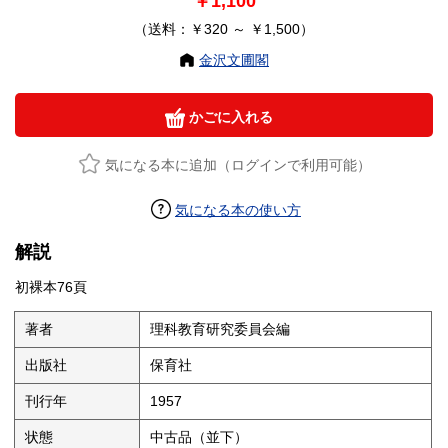
￥1,100
（送料：￥320 ～ ￥1,500）
金沢文圃閣
かごに入れる
気になる本に追加（ログインで利用可能）
気になる本の使い方
解説
初裸本76頁
著者
理科教育研究委員会編
出版社
保育社
刊行年
1957
状態
中古品（並下）