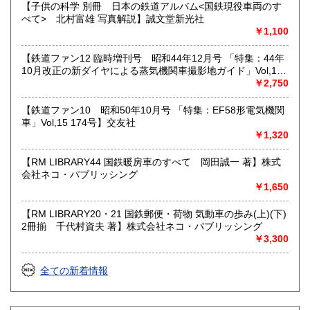
取り扱い分野
【子供の科学 別冊 日本の鉄道アルバム<国鉄現役車両のす
べて> 北村富雄 写真解説】誠文堂新光社
近代文献、趣味、サブカルチャー、古書一般（その他）
￥1,100
【鉄道ファン12 臨時増刊号 昭和44年12月号 「特集：44年
10月改正の新ダイヤによる蒸気機関車撮影地ガイド」Vol,19
103号】交友社
￥2,750
【鉄道ファン10 昭和50年10月号 「特集：EF58形電気機関
車」Vol,15 174号】交友社
￥1,320
【RM LIBRARY44 国鉄暖房車のすべて 岡田誠一 著】株式
会社ネコ・パブリッシング
￥1,650
【RM LIBRARY20・21 国鉄郵便・荷物 気動車の歩み(上)(下)
2冊揃 千代村資夫 著】株式会社ネコ・パブリッシング
￥3,300
全ての新着情報