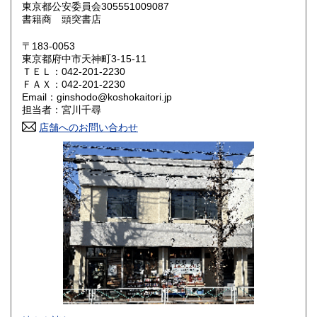
東京都公安委員会305551009087
書籍商 頭突書店
滋賀県
京都府
1,800円
1,800円
〒183-0053
大阪府
兵庫県
1,800円
1,800円
東京都府中市天神町3-15-11
ＴＥＬ：042-201-2230
奈良県
和歌山県
ＦＡＸ：042-201-2230
1,800円
1,800円
Email：ginshodo@koshokaitori.jp
担当者：宮川千尋
鳥取県
島根県
1,800円
1,800円
店舗へのお問い合わせ
岡山県
広島県
1,800円
1,800円
山口県
徳島県
1,800円
1,800円
香川県
愛媛県
1,800円
1,800円
高知県
福岡県
1,800円
1,800円
佐賀県
長崎県
1,800円
1,800円
熊本県
大分県
1,800円
1,800円
東京都では「銀装堂」として営業しております。