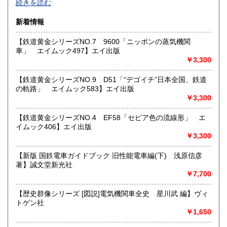
続きを読む
宮崎県
鹿児島県
基本的には同じ書店となります。
1,800円
1,800円
新着情報
★★ご質問、ご要望はご注文前にお問合せ下さい。★★
沖縄県
0円
★★電話・FAXでの在庫、状態確認及びご注文には対応しま
【鉄道黄金シリーズNO.7 9600「ニッポンの蒸気機関
せん。
車」 エイムック497】エイ出版
すべての方にメールでのお問い合わせを御案内してい
￥3,300
ます。
★★メールでのお問い合わせは、用件のみの場合スパムメー
【鉄道黄金シリーズNO.9 D51「“デゴイチ”日本全国、鉄道
ルと判断して返信いたしません。お名前もお願いいたしま
の軌路」 エイムック583】エイ出版
す。★★
￥3,300
沿線名：★★電話・FAXでの在庫、状態確認及びご注文には
【鉄道黄金シリーズNO.4 EF58「セピア色の流線形」 エ
対応しません。お電話を頂いてもすべての方にメールでのお
イムック406】エイ出版
問い合わせを御案内しています。 ★★
￥3,300
最寄駅：-
営業時間：(平日)10:00-17:00
【新版 国鉄電車ガイドブック 旧性能電車編(下) 浅原信彦
定休日：土日祝休/臨時休業有
著】誠文堂新光社
￥7,700
書籍の買取について
【歴史群像シリーズ [図説]電気機関車全史 星川武 編】ヴィ
★出張買取・郵送買取(※要事前相談)致します。
トゲン社
お気軽にご相談ください。
￥1,650