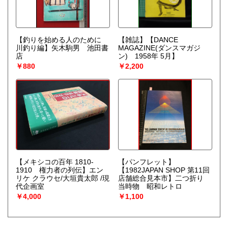
【釣りを始める人のために
【雑誌】【DANCE
川釣り編】矢木駒男 池田書
MAGAZINE(ダンスマガジ
店
ン) 1958年 5月】
￥880
￥2,200
【メキシコの百年 1810‐
【パンフレット】
1910 権力者の列伝】エン
【1982JAPAN SHOP 第11回
リケ クラウセ/大垣貴太郎 /現
店舗総合見本市】二つ折り
代企画室
当時物 昭和レトロ
￥4,000
￥1,100