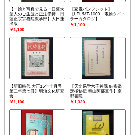
【ー絵と写真で見るー日蓮大
【家電パンフレット】
聖人のご生涯と正法伝持 日
【LPL/MT-1000 電動タイト
蓮正宗宗務院教学部】大日蓮
ラーカタログ】
出版
￥1,100
￥1,100
【新旧時代 大正15年十月号
【天文易学六壬神課 細密鑑
第二年第七冊】明治文化研究
定極秘伝 泰山阿部熹作】京
會
都書院
￥1,100
￥1,320