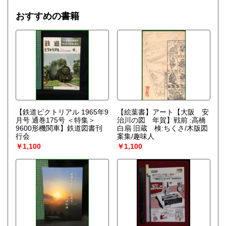
おすすめの書籍
【鉄道ピクトリアル 1965年9
【絵葉書】アート【大阪 安
月号 通巻175号 ＜特集＞
治川の図 年賀】戦前 :高橋
9600形機関車】鉄道図書刊
白扇 旧蔵 検:ちくさ/木版図
行会
案集/趣味人
￥1,100
￥1,100