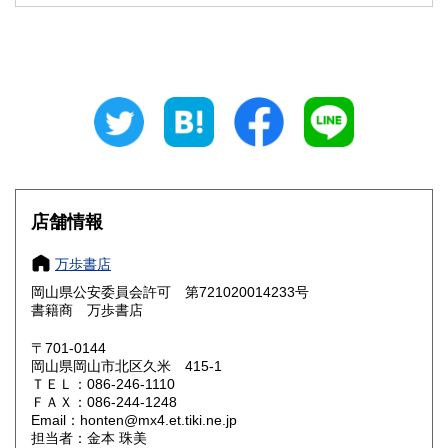
栃木県
群馬県
1,034円
1,034円
埼玉県
千葉県
1,034円
1,034円
東京都
神奈川県
1,034円
1,034円
新潟県
富山県
1,034円
902円
石川県
福井県
902円
902円
店舗情報
山梨県
長野県
1,034円
1,034円
万歩書店
岐阜県
静岡県
902円
902円
岡山県公安委員会許可 第721020014233号
書籍商 万歩書店
愛知県
三重県
902円
902円
〒701-0144
岡山県岡山市北区久米 415-1
滋賀県
京都府
781円
781円
ＴＥＬ：086-246-1110
ＦＡＸ：086-244-1248
大阪府
兵庫県
781円
781円
Email：honten@mx4.et.tiki.ne.jp
担当者：金本 珠美