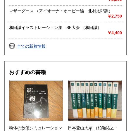
マザーグース （アイオーナ・オーピー編 北村太郎訳）
￥2,750
和田誠イラストレーション集 SF大会 （和田誠）
￥4,400
全ての新着情報
おすすめの書籍
粉体の数値シミュレーション
日本登山大系
（柏瀬祐之・