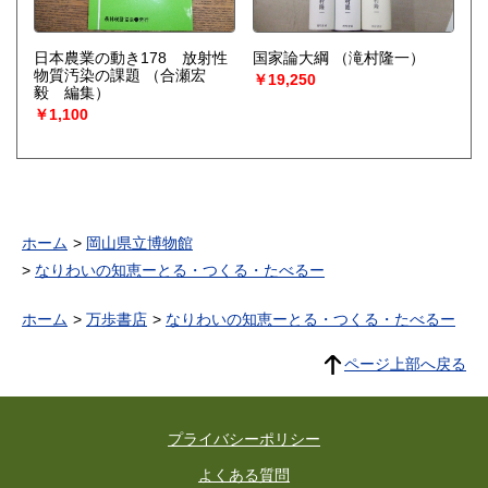
日本農業の動き178 放射性
国家論大綱
（滝村隆一）
物質汚染の課題
（合瀬宏
￥19,250
毅 編集）
￥1,100
ホーム
岡山県立博物館
なりわいの知恵ーとる・つくる・たべるー
ホーム
万歩書店
なりわいの知恵ーとる・つくる・たべるー
ページ上部へ戻る
プライバシーポリシー
よくある質問