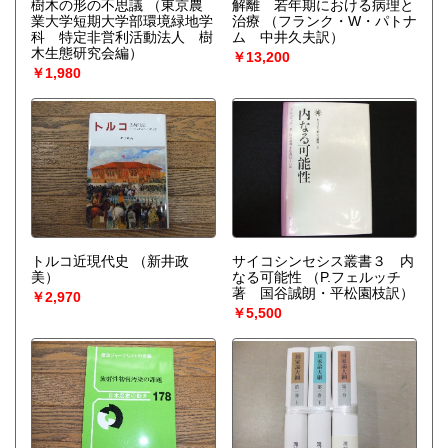
樹木の形の不思議
（東京農
解離 若年期における病理と
業大学短期大学部環境緑地学
治療
（フランク・W・パトナ
科 特定非営利活動法人 樹
ム 中井久夫訳）
木生態研究会編）
￥13,200
￥1,980
トルコ近現代史
（新井政
サイコシンセシス叢書３ 内
美）
なる可能性
（P.フェルッチ
著 国谷誠朗・平松園枝訳）
￥2,970
￥5,500