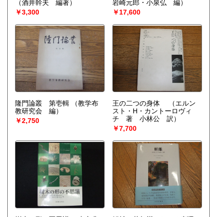
（酒井幹夫 編著）
岩崎元郎・小泉弘 編）
￥3,300
￥17,600
隆門論叢 第壱輯
（教学布
王の二つの身体
（エルン
教研究会 編）
スト・H・カントーロヴィ
チ 著 小林公 訳）
￥2,750
￥7,700