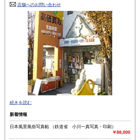
奈良県
和歌山県
781円
781円
店舗へのお問い合わせ
鳥取県
島根県
781円
781円
岡山県
広島県
781円
781円
山口県
徳島県
781円
781円
香川県
愛媛県
781円
781円
高知県
福岡県
781円
781円
佐賀県
長崎県
781円
781円
熊本県
大分県
781円
781円
続きを読む
宮崎県
鹿児島県
781円
781円
新着情報
沖縄県
1,452円
日本風景風俗写真帖 （鉄道省 小川一真写真・印刷）
￥88,000
文学・歴史・美術などの専門書をはじめ、小説・サブカルチ