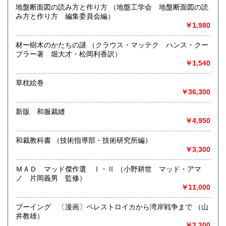
ャーなどの一般書、初版本などの稀覯（きこう）本、昭和30
地盤断面図の読み方と作り方 （地盤工学会 地盤断面図の読
年代までのごく古い本、車・バイク・鉄道などの雑誌、全
み方と作り方 編集委員会編）
集、文庫、新書など、江戸期から現代までの商品がぎっし
￥1,980
り。棚からあふれ、日々増殖中です。
材ー樹木のかたちの謎 （クラウス・マッテク ハンス・クー
沿線名：JR山陽本線
ブラー著 堀大才・松岡利香訳）
最寄駅：JR岡山駅乗り場2『備前白石』停留所にて下車
￥1,540
営業時間：10:00-22:00
定休日：年中無休
草枕絵巻
￥36,300
書籍の買取について
原則として「店頭への持ち込みのみ」とさせていただいてお
新版 和服裁縫
ります。
￥4,950
取り扱い分野
和裁教科書 （技術指導部・技術研究所編）
￥3,300
歴史、美術工芸、趣味、サブカルチャー、古書一般（その
他）
ＭＡＤ マッド傑作選 Ⅰ・Ⅱ （小野耕世 マッド・アマ
ノ 片岡義男 監修）
￥11,000
ブーイング 〔漫画〕ペレストロイカから湾岸戦争まで （山
井教雄）
￥2,200