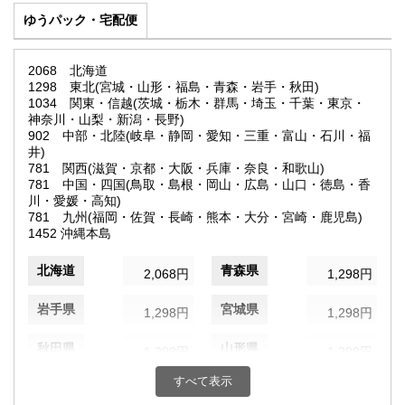
ゆうパック・宅配便
2068 北海道
1298 東北(宮城・山形・福島・青森・岩手・秋田)
1034 関東・信越(茨城・栃木・群馬・埼玉・千葉・東京・
神奈川・山梨・新潟・長野)
902 中部・北陸(岐阜・静岡・愛知・三重・富山・石川・福
井)
781 関西(滋賀・京都・大阪・兵庫・奈良・和歌山)
781 中国・四国(鳥取・島根・岡山・広島・山口・徳島・香
川・愛媛・高知)
781 九州(福岡・佐賀・長崎・熊本・大分・宮崎・鹿児島)
1452 沖縄本島
北海道
青森県
2,068円
1,298円
岩手県
宮城県
1,298円
1,298円
秋田県
山形県
1,298円
1,298円
すべて表示
福島県
茨城県
1,298円
1,034円