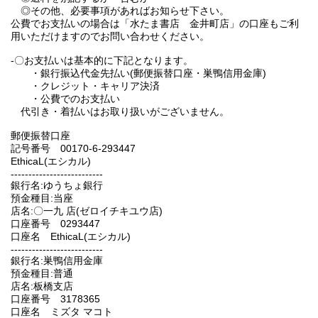
◎その他、必要事項があればお知らせ下さい。
公費でお支払いの場合は「水たま書店 金井町店」の口座もご利
用いただけますのでお問い合わせください。
-〇お支払いは基本的に下記となります。
・銀行振込代金先払い(郵便振替口座・巣鴨信用金庫)
・クレジット・キャリア決済
・公費でのお支払い
代引き・着払いはお取り扱いがございません。
郵便振替口座
記号番号 00170-6-293447
EthicaL(エシカル)
--------------------------
銀行名:ゆうちょ銀行
預金種目:当座
店名:〇一九 店(ゼロイチキユウ店)
口座番号 0293447
口座名 EthicaL(エシカル)
--------------------------
銀行名:巣鴨信用金庫
預金種目:普通
店名:板橋支店
口座番号 3178365
口座名 ミズタ マコト