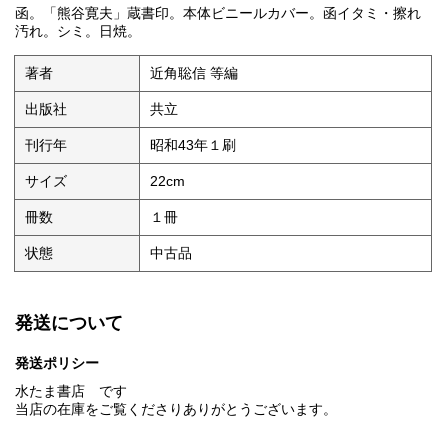
函。「熊谷寛夫」蔵書印。本体ビニールカバー。函イタミ・擦れ
汚れ。シミ。日焼。
著者
近角聡信 等編
出版社
共立
刊行年
昭和43年１刷
サイズ
22cm
冊数
１冊
状態
中古品
発送について
発送ポリシー
水たま書店 です
当店の在庫をご覧くださりありがとうございます。