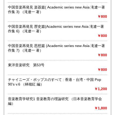
奈良県での専門書買取りはお任せください！
中国音楽再発見 楽器篇( Academic series new Asia 滝遼一著
大量の書籍から蔵書の整理まで
作集 3) （滝遼一 著）
★ISBN有の書籍・戦前・戦中の古書・紙物(古いチラシなど)
￥800
専門書(社会科学・書道・哲学などなど)
パンフレット・絵葉書・古写真等 CD・DVDなど 買取りして
中国音楽再発見 歴史篇(Academic series new Asia 滝遼一著
おります！！
作集 6) （滝遼一 著）
まずはお気軽にお問い合わせください!
￥800
沿線名：近鉄大阪線
中国音楽再発見 思想篇 (Academic series new Asia 滝遼一著
最寄駅：桜井駅
作集 7) （滝遼一 著）
営業時間：11時‐17時
￥800
定休日：金曜日(その他の曜日でも出張買取等により休みの場
合がございます)
東洋音楽研究 第53号
￥800
書籍の買取について
チャイニーズ・ポップスのすべて : 香港・台湾・中国 Pop
水たま書店 ではお買取り大歓迎です
90's v.6 （林穂紅 編）
￥1,200
駐車場ございます
詳しくはHPをご覧ください
音楽教育学研究1 音楽教育の理論研究 （日本音楽教育学会
編）
￥1,800
取り扱い分野