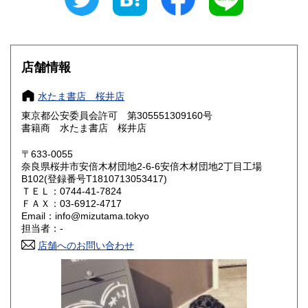
愛知県
三重県
600円
600円
滋賀県
京都府
600円
600円
店舗情報
大阪府
兵庫県
600円
600円
水たま書店 桜井店
奈良県
和歌山県
600円
600円
東京都公安委員会許可 第305551309160号
書籍商 水たま書店 桜井店
鳥取県
島根県
600円
600円
〒633-0055
岡山県
広島県
600円
600円
奈良県桜井市安倍木材団地2-6-6安倍木材団地2丁目工場
B102(登録番号T1810713053417)
ＴＥＬ：0744-41-7824
山口県
徳島県
600円
600円
ＦＡＸ：03-6912-4717
Email：info@mizutama.tokyo
香川県
愛媛県
600円
600円
担当者：-
店舗へのお問い合わせ
高知県
福岡県
600円
600円
佐賀県
長崎県
600円
600円