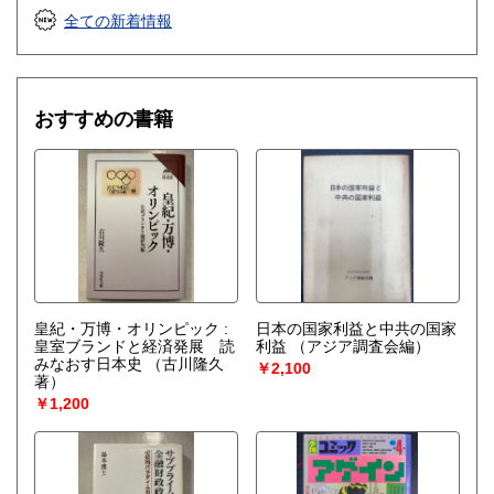
総記、哲学宗教、歴史、社会科学、自然科学、美術工芸、国
全ての新着情報
語国文、外国文学、古典籍、近代文献、趣味、サブカルチャ
ー、古書一般（その他）
おすすめの書籍
皇紀・万博・オリンピック :
日本の国家利益と中共の国家
皇室ブランドと経済発展 読
利益
（アジア調査会編）
みなおす日本史
（古川隆久
￥2,100
著）
￥1,200