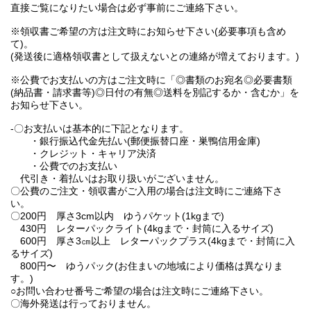
直接ご覧になりたい場合は必ず事前にご連絡下さい。
※領収書ご希望の方は注文時にお知らせ下さい(必要事項も含め
て)。
(発送後に適格領収書として扱えないとの連絡が増えております。)
※公費でお支払いの方はご注文時に「◎書類のお宛名◎必要書類
(納品書・請求書等)◎日付の有無◎送料を別記するか・含むか」を
お知らせ下さい。
-〇お支払いは基本的に下記となります。
・銀行振込代金先払い(郵便振替口座・巣鴨信用金庫)
・クレジット・キャリア決済
・公費でのお支払い
代引き・着払いはお取り扱いがございません。
〇公費のご注文・領収書がご入用の場合は注文時にご連絡下さ
い。
〇200円 厚さ3cm以内 ゆうパケット(1kgまで)
430円 レターパックライト(4kgまで・封筒に入るサイズ)
600円 厚さ3㎝以上 レターパックプラス(4kgまで・封筒に入
るサイズ)
800円〜 ゆうパック(お住まいの地域により価格は異なりま
す。)
○お問い合わせ番号ご希望の場合は注文時にご連絡下さい。
〇海外発送は行っておりません。