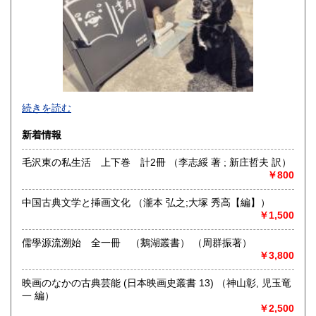
熊本県
大分県
600円
600円
宮崎県
鹿児島県
600円
600円
沖縄県
600円
続きを読む
新着情報
毛沢東の私生活 上下巻 計2冊 （李志綏 著 ; 新庄哲夫 訳）
￥800
中国古典文学と挿画文化 （瀧本 弘之;大塚 秀高【編】）
￥1,500
儒學源流溯始 全一冊 （鵝湖叢書） （周群振著）
￥3,800
映画のなかの古典芸能 (日本映画史叢書 13) （神山彰, 児玉竜
一 編）
ネット販売を主に多ジャンルの書籍をお取り扱いしておりま
￥2,500
す