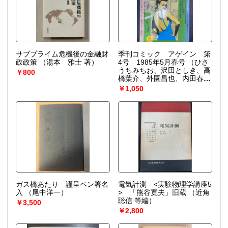
サブプライム危機後の金融財
季刊コミック アゲイン 第
政政策
（湯本 雅士 著）
4号 1985年5月春号
（ひさ
うちみちお、沢田としき、高
￥800
橋葉介、外園昌也、内田春
菊、蛭子能収、谷口敬、竹沢
￥1,050
タカ子、坂口尚、千之ナイ
フ）
ガス橋あたり 謹呈ペン署名
電気計測 <実験物理学講座5
入
（尾中洋一）
> 「熊谷寛夫」旧蔵
（近角
聡信 等編）
￥3,500
￥2,800