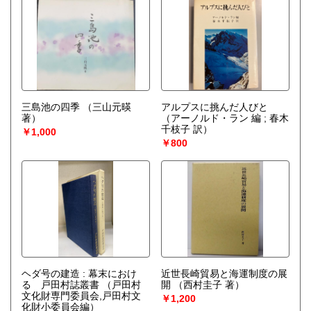
三島池の四季
（三山元暎
アルプスに挑んだ人びと
著）
（アーノルド・ラン 編 ; 春木
千枝子 訳）
￥1,000
￥800
ヘダ号の建造 : 幕末におけ
近世長崎貿易と海運制度の展
る 戸田村誌叢書
（戸田村
開
（西村圭子 著）
文化財専門委員会,戸田村文
￥1,200
化財小委員会編）