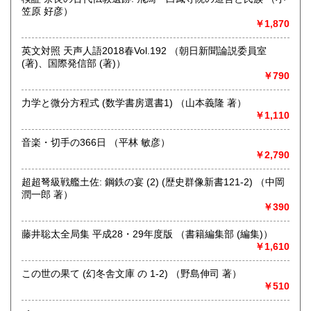
笠原 好彦）
￥1,870
取り扱い分野
哲学宗教、歴史、社会科学、自然科学、美術工芸、趣味、外
英文対照 天声人語2018春Vol.192 （朝日新聞論説委員室
国書、サブカルチャー、古書一般（その他）
(著)、国際発信部 (著)）
オールジャンル
￥790
力学と微分方程式 (数学書房選書1) （山本義隆 著）
￥1,110
音楽・切手の366日 （平林 敏彦）
￥2,790
超超弩級戦艦土佐: 鋼鉄の宴 (2) (歴史群像新書121-2) （中岡
潤一郎 著）
￥390
藤井聡太全局集 平成28・29年度版 （書籍編集部 (編集)）
￥1,610
この世の果て (幻冬舎文庫 の 1-2) （野島伸司 著）
￥510