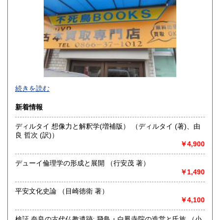
山口県
徳島県
1,100円
1,100円
香川県
愛媛県
1,100円
1,100円
高知県
福岡県
1,100円
1,100円
佐賀県
長崎県
1,100円
1,100円
不死鳥BOOKSでは、書籍だけでなくCD、DVD、レコード、
続きを読む
熊本県
大分県
ゲーム、おもちゃ、骨董品まであらゆるものの買い取りがで
1,100円
1,100円
きます。店主が、日本全国買取にお伺いいたします。お気軽
新着情報
にお問い合わせください。出張費は、無料です。
宮崎県
鹿児島県
1,100円
1,100円
ディルタイ 想像力と解釈学(増補版） （ディルタイ (著)、由
沿線名：伯備線・桃太郎線(吉備線)
沖縄県
良 哲次 (訳)）
1,500円
最寄駅：総社駅
￥4,900
営業時間：9時から17時
定休日：年中無休
デューイ倫理学の形成と展開 （行安茂 著）
￥1,490
書籍の買取について
不死鳥BOOKSでは、書籍だけでなくCD、DVD、レコード、
平安文化史論 （目崎徳衛 著）
ゲーム、おもちゃ、骨董品まであらゆるものの買い取りがで
￥4,100
きます。店主が、日本全国買取にお伺いいたします。お気軽
にお問い合わせください。出張費は、無料です。
検証 奈良の古代仏教遺跡: 飛鳥・白鳳寺院の造営と氏族 （小