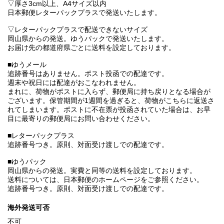
▽厚さ3cm以上、A4サイズ以内
日本郵便レターパックプラスで発送いたします。
▽レターパックプラスで配送できないサイズ
岡山県からの発送。ゆうパックで発送いたします。
お届け先の都道府県ごとに送料を設定しております。
■ゆうメール
追跡番号はありません。ポスト投函での配達です。
週末や祝日には配達がおこなわれません。
まれに、荷物がポストに入らず、郵便局に持ち戻りとなる場合が
ございます。保管期間が1週間を過ぎると、荷物がこちらに返送さ
れてしまいます。ポストに不在票が投函されていた場合は、お早
目に最寄りの郵便局にお問い合わせください。
■レターパックプラス
追跡番号つき。原則、対面受け渡しでの配達です。
■ゆうパック
岡山県からの発送。実費と同等の送料を設定しております。
送料については、日本郵便のホームページをご参照ください。
追跡番号つき。原則、対面受け渡しでの配達です。
海外発送可否
不可