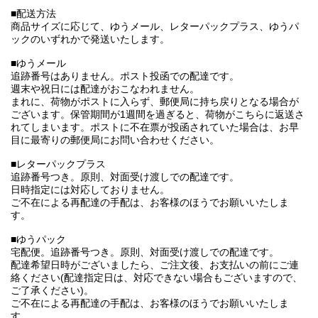
■配送方法
商品サイズに応じて、ゆうメール、レターパックプラス、ゆうパ
ックのいずれかで発送いたします。
■ゆうメール
追跡番号はありません。ポスト投函での配達です。
週末や祝日には配達がおこなわれません。
まれに、荷物がポストに入らず、郵便局に持ち戻りとなる場合が
ございます。保管期間が1週間を過ぎると、荷物がこちらに返送さ
れてしまいます。ポストに不在票が投函されていた場合は、お早
目に最寄りの郵便局にお問い合わせください。
■レターパックプラス
追跡番号つき。原則、対面受け渡しでの配達です。
日時指定には対応しておりません。
ご不在による再配達の手配は、お客様のほうでお願いいたしま
す。
■ゆうパック
宅配便。追跡番号つき。原則、対面受け渡しでの配達です。
配達希望日時がございましたら、ご注文後、お支払いの前にご連
絡ください(配達指定日は、対応できない場合もございますので、
ご了承ください)。
ご不在による再配達の手配は、お客様のほうでお願いいたしま
す。