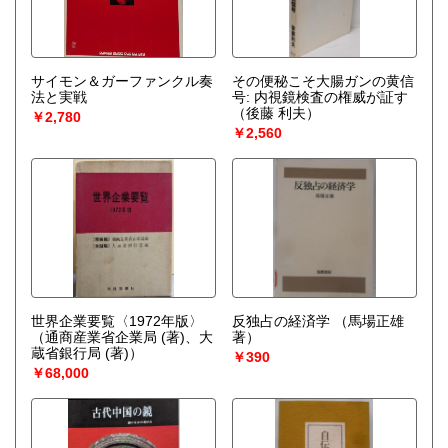
サイモン＆ガーファンクル奏
その便秘こそ大腸ガンの黄信
法と実戦
号: 内視鏡検査の権威が証す
（後藤 利夫）
￥2,780
￥2,560
世界企業要覧〈1972年版〉
反独占の経済学
（馬場正雄
（通商産業省企業局 (著)、大
著）
蔵省銀行局 (著)）
￥390
￥68,000