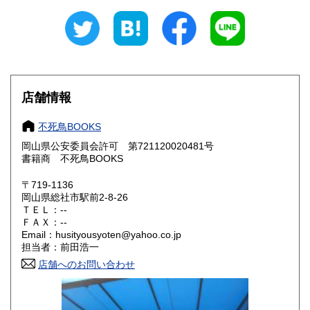
新潟県
富山県
1,300円
1,200円
石川県
福井県
1,200円
1,200円
山梨県
長野県
1,300円
1,300円
店舗情報
岐阜県
静岡県
1,200円
1,200円
不死鳥BOOKS
愛知県
三重県
1,200円
1,200円
岡山県公安委員会許可 第721120020481号
書籍商 不死鳥BOOKS
滋賀県
京都府
1,100円
1,100円
〒719-1136
岡山県総社市駅前2-8-26
大阪府
兵庫県
1,100円
1,100円
ＴＥＬ：--
ＦＡＸ：--
奈良県
和歌山県
1,100円
1,100円
Email：husityousyoten@yahoo.co.jp
担当者：前田浩一
鳥取県
島根県
1,100円
1,100円
店舗へのお問い合わせ
岡山県
広島県
1,100円
1,100円