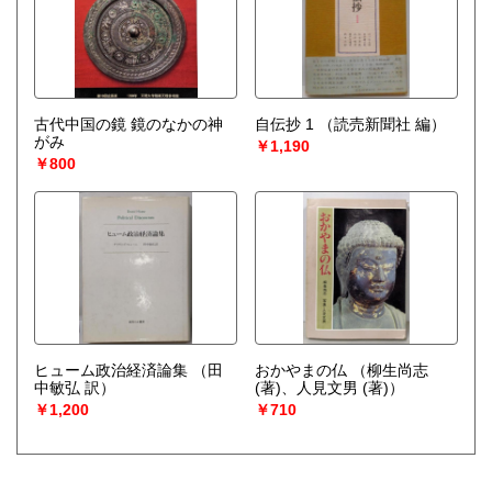
古代中国の鏡 鏡のなかの神
自伝抄 1
（読売新聞社 編）
がみ
￥1,190
￥800
ヒューム政治経済論集
（田
おかやまの仏
（柳生尚志
中敏弘 訳）
(著)、人見文男 (著)）
￥1,200
￥710