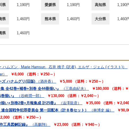
川県
1,190円
愛媛県
1,190円
高知県
1,190
崎県
1,460円
熊本県
1,460円
大分県
1,460
縄県
1,460円
ハムズン , Marie Hamsun , 石井 桃子 (訳者), エルザ・ジェム (イラスト)）
yer）
￥8,000 （送料：￥250～）
シリーズ ハナムグリ(旧版)
（酒井香）
￥5,000 （送料：￥250～）
集 全42巻+補巻+別巻 全44冊揃い』
（三島由紀夫）
￥180,000 （送料：￥
6巻揃い』
（谷崎潤一郎）
￥130,000 （送料：￥2,040～）
巻揃い+別巻2冊+月報集成 計25冊』
（澁澤龍彦）
￥35,000 （送料：￥2,0
1期 連合国戦争犯罪委員会 第一回配本（計８巻セット）
（林博史 編）
￥90,
2,000 （送料：￥250～）
実作工具図解記録』
（高鵬翔）
￥23,000 （送料：￥940～）