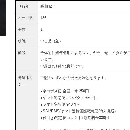
刊行年
昭和42年
ページ数
186
冊数
1
状態
中古品（並）
解説
全体的に経年使用によるスレ、ヤケ、端にイタミが
います。
中身はおおむね良好です。
発送ポリ
下記のいずれかの発送方法となります。
シー
●ネコポス便:全国一律 250円
●ヤマト宅急便コンパクト:650円～
●ヤマト宅急便:940円～
●SAL/EMS/ヤマト運輸国際宅急便(海外発送)
●代引き(宅急便コレクト):別途料金330円～