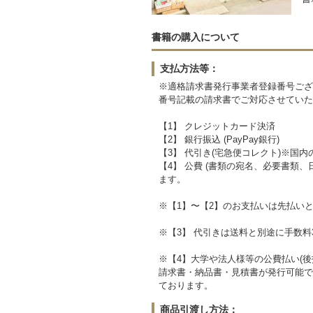
書籍の購入について
支払方法等：
※適格請求書発行事業者登録番号ござ
番号記載の請求書でご対応させていた
【1】 クレジットカード決済
【2】 銀行振込 (PayPay銀行)
【3】 代引き(宅急便コレクト)※国内
【4】 公費 (書類の宛名、必要書類
ます。
※【1】〜【2】のお支払いは先払い
※【3】 代引きは送料と別途に手数料3
※【4】大学や法人様等の公費払い(後
請求書・納品書・見積書が発行可能で
ております。
商品引渡し方法：