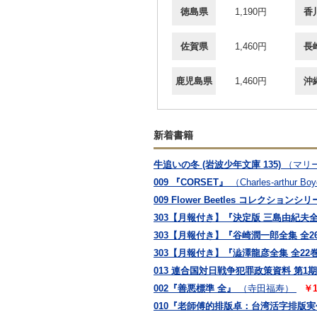
徳島県
1,190円
香
佐賀県
1,460円
長
鹿児島県
1,460円
沖
新着書籍
牛追いの冬 (岩波少年文庫 135)
（マリー 
009 『CORSET』
（Charles-arthur Bo
009 Flower Beetles コレクション
303【月報付き】『決定版 三島由紀夫全
303【月報付き】『谷崎潤一郎全集 全2
303【月報付き】『澁澤龍彦全集 全22
013 連合国対日戦争犯罪政策資料 第
002『善悪標準 全』
（寺田福寿）
￥1
010『老師傅的排版卓：台湾活字排版