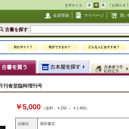
お知らせ
文字サイズ
会員登録
マイページ
買い
古書を探す
67月刊食堂臨時増刊号
￥5,000
（送料：￥250 ～ ￥1,460）
出版社
柴田書店