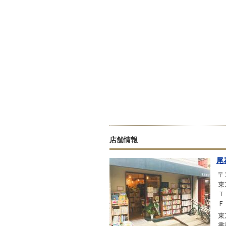
店舗情報
尾
〒1
東
Ｔ
Ｆ
東
書