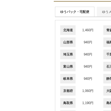
ゆうパック・宅配便
ゆう
北海道
1,460円
青
山形県
940円
福
埼玉県
940円
千
富山県
940円
石
岐阜県
940円
静
京都府
1,060円
大
鳥取県
1,190円
島