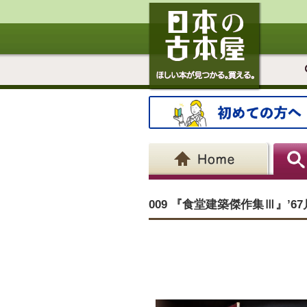
009 『食堂建築傑作集Ⅲ』’