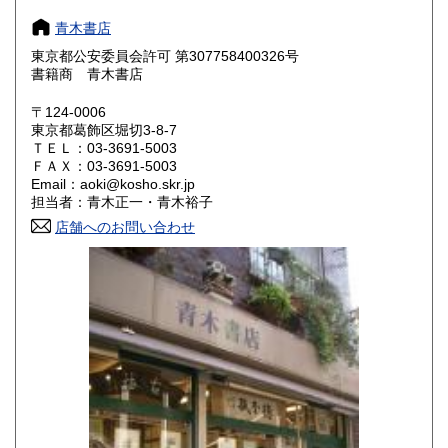
奈良県
和歌山県
600円
600円
青木書店
東京都公安委員会許可 第307758400326号
鳥取県
島根県
600円
600円
書籍商 青木書店
岡山県
広島県
600円
600円
〒124-0006
東京都葛飾区堀切3-8-7
ＴＥＬ：03-3691-5003
山口県
徳島県
600円
600円
ＦＡＸ：03-3691-5003
Email：aoki@kosho.skr.jp
香川県
愛媛県
600円
600円
担当者：青木正一・青木裕子
店舗へのお問い合わせ
高知県
福岡県
600円
600円
佐賀県
長崎県
600円
600円
熊本県
大分県
600円
600円
宮崎県
鹿児島県
600円
600円
沖縄県
600円