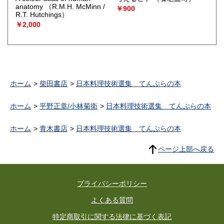
anatomy
（R.M.H. McMinn /
￥900
R.T. Hutchings）
￥2,000
ホーム
柴田書店
日本料理技術選集 てんぷらの本
ホーム
平野正章/小林菊衛
日本料理技術選集 てんぷらの本
ホーム
青木書店
日本料理技術選集 てんぷらの本
ページ上部へ戻る
プライバシーポリシー
よくある質問
特定商取引に関する法律に基づく表記