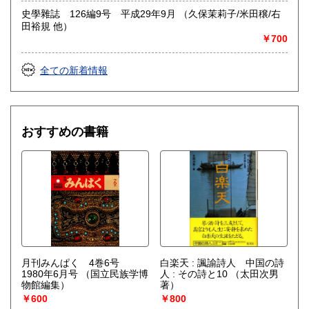
史學雜誌 126編9号 平成29年9月 （久保茉莉子/米田穣/右
田裕規 他）
￥700
全ての新着情報
おすすめの書籍
月刊みんぱく 4巻6号
白楽天 : 諷諭詩人 中国の詩
1980年6月号
（国立民族学博
人 : その詩と10
（太田次男
物館編集）
著）
￥600
￥800