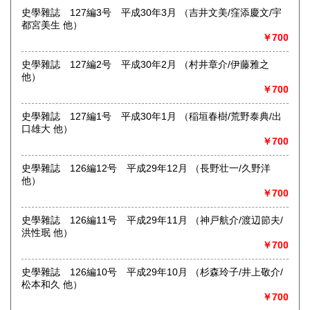
史學雜誌 127編3号 平成30年3月 （吉井文美/窪添慶文/宇
書籍の買取について
都宮美生 他）
￥700
-
史學雜誌 127編2号 平成30年2月 （村井章介/伊藤雅之
取り扱い分野
他）
￥700
哲学宗教、歴史、社会科学、自然科学、美術工芸、国語国
文、外国文学、近代文献、趣味、サブカルチャー
史學雜誌 127編1号 平成30年1月 （稲垣春樹/荒野泰典/出
口雄大 他）
￥700
史學雜誌 126編12号 平成29年12月 （長野壮一/久野洋
他）
￥700
史學雜誌 126編11号 平成29年11月 （神戸航介/渡辺節夫/
洪性珉 他）
￥700
史學雜誌 126編10号 平成29年10月 （杉森玲子/井上敬介/
松本和久 他）
￥700