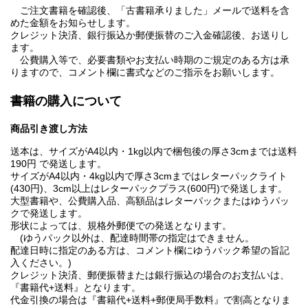
ご注文書籍を確認後、「古書籍承りました」メールで送料を含
めた金額をお知らせします。
クレジット決済、銀行振込か郵便振替のご入金確認後、お送りし
ます。
公費購入等で、必要書類やお支払い時期のご規定のある方は承
りますので、コメント欄に書式などのご指示をお願いします。
書籍の購入について
商品引き渡し方法
送本は、サイズがA4以内・1kg以内で梱包後の厚さ3cmまでは送料
190円 で発送します。
サイズがA4以内・4kg以内で厚さ3cmまではレターパックライト
(430円)、3cm以上はレターパックプラス(600円)で発送します。
大型書籍や、公費購入品、高額品はレターパックまたはゆうパッ
クで発送します。
形状によっては、規格外郵便での発送となります。
(ゆうパック以外は、配達時間帯の指定はできません。
配達日時に指定のある方は、コメント欄にゆうパック希望の旨記
入ください。)
クレジット決済、郵便振替または銀行振込の場合のお支払いは、
『書籍代+送料』となります。
代金引換の場合は『書籍代+送料+郵便局手数料』で割高となりま