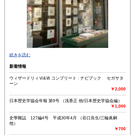
続きを読む
新着情報
ウィザードリィⅥ&Ⅶ コンプリート : ナビブック セガサタ
ーン
東京下町で七十四年、一冊一冊を大切にお届けします。幅広
￥2,000
い分野で日々更新中。ホームページにもお立ち寄りくださ
い。
日本歴史学協会年報 第9号 （浅香正 他/日本歴史学協会編）
https://aokishoten.sakura.ne.jp/
￥1,000
沿線名：京成線
史學雜誌 127編4号 平成30年4月 （谷口良生/三輪眞嗣
最寄駅：堀切菖蒲園駅徒歩約1分
他）
営業時間：12:00〜17:00
￥700
定休日：店舗は雨天休業及び「不定休」です。店舗での日時
指定受取は出来かねます。