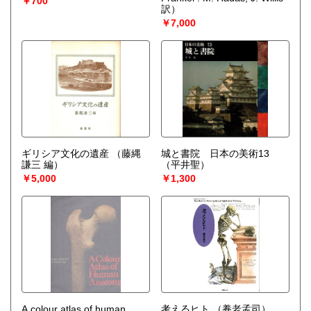
￥700
訳）
￥7,000
ギリシア文化の遺産
（藤縄
城と書院 日本の美術13
謙三 編）
（平井聖）
￥5,000
￥1,300
A colour atlas of human
考えるヒト
（養老孟司）