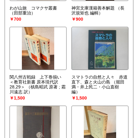
わが山旅 コマクサ叢書
神宮文庫漢籍善本解題
（長
（田部重治）
沢規矩也 編輯）
￥700
￥900
関八州古戦録 上下巻揃い
スマトラの自然と人々 赤道
＜教育社新書 原本現代訳
直下、森と火山の島
（堀田
28,29＞
（槙島昭武 原著 ; 霜
満・井上民二・小山直樹
川遠志 訳）
編）
￥1,500
￥1,500