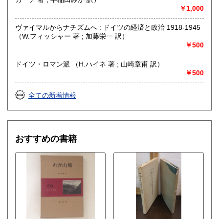
￥1,000
ヴァイマルからナチズムへ : ドイツの経済と政治 1918-1945
（W.フィッシャー 著 ; 加藤栄一 訳）
￥500
ドイツ・ロマン派 （H.ハイネ 著 ; 山崎章甫 訳）
￥500
全ての新着情報
おすすめの書籍