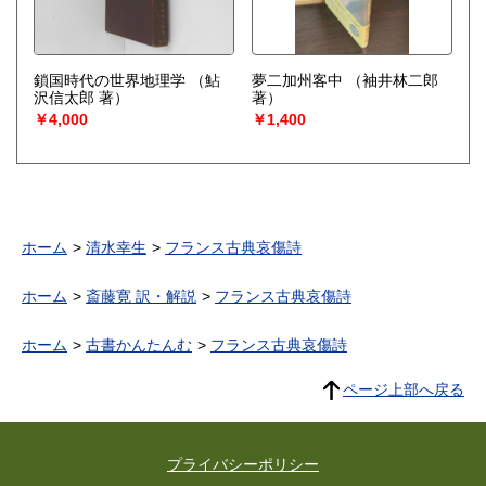
鎖国時代の世界地理学
（鮎
夢二加州客中
（袖井林二郎
沢信太郎 著）
著）
￥4,000
￥1,400
ホーム
清水幸生
フランス古典哀傷詩
ホーム
斎藤寛 訳・解説
フランス古典哀傷詩
ホーム
古書かんたんむ
フランス古典哀傷詩
ページ上部へ戻る
プライバシーポリシー