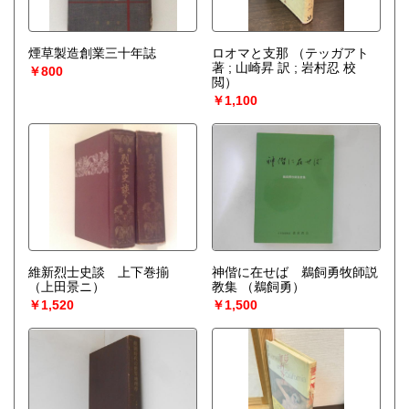
煙草製造創業三十年誌
ロオマと支那
（テッガアト
著 ; 山崎昇 訳 ; 岩村忍 校
￥800
閲）
￥1,100
維新烈士史談 上下巻揃
神偕に在せば 鵜飼勇牧師説
（上田景ニ）
教集
（鵜飼勇）
￥1,520
￥1,500