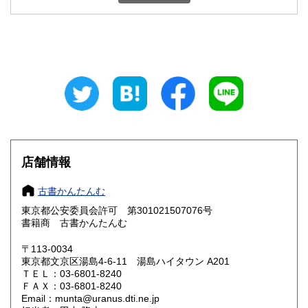
石川県
福井県
300円
300円
山梨県
長野県
300円
300円
岐阜県
静岡県
300円
300円
愛知県
三重県
300円
300円
滋賀県
京都府
300円
300円
大阪府
兵庫県
300円
300円
店舗情報
奈良県
和歌山県
300円
300円
古書かんたんむ
東京都公安委員会許可 第301021507076号
鳥取県
島根県
300円
300円
書籍商 古書かんたんむ
岡山県
広島県
300円
300円
〒113-0034
東京都文京区湯島4-6-11 湯島ハイタウン A201
ＴＥＬ：03-6801-8240
山口県
徳島県
300円
300円
ＦＡＸ：03-6801-8240
Email：munta@uranus.dti.ne.jp
香川県
愛媛県
300円
300円