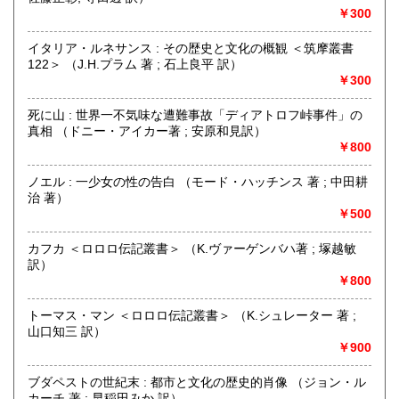
￥300
-
イタリア・ルネサンス : その歴史と文化の概観 ＜筑摩叢書
沿線名：-
122＞ （J.H.プラム 著 ; 石上良平 訳）
最寄駅：-
￥300
営業時間：13:00-19:00 (本は倉庫にあるため、店舗での購
入や受け取りご希望の場合は上記の「商品引渡し方法」をご
死に山 : 世界一不気味な遭難事故「ディアトロフ峠事件」の
覧ください)
真相 （ドニー・アイカー著 ; 安原和見訳）
定休日：なし
￥800
書籍の買取について
ノエル : 一少女の性の告白 （モード・ハッチンス 著 ; 中田耕
治 著）
内容によりますが全国出張いたします
￥500
取り扱い分野
カフカ ＜ロロロ伝記叢書＞ （K.ヴァーゲンバハ著 ; 塚越敏
古書一般（その他）
訳）
￥800
トーマス・マン ＜ロロロ伝記叢書＞ （K.シュレーター 著 ;
山口知三 訳）
￥900
ブダペストの世紀末 : 都市と文化の歴史的肖像 （ジョン・ル
カーチ 著 ; 早稲田みか 訳）