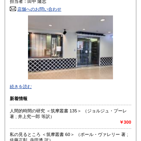
担当者：田中 隆志
店舗へのお問い合わせ
高知県
福岡県
300円
300円
佐賀県
長崎県
300円
300円
熊本県
大分県
300円
300円
宮崎県
鹿児島県
300円
300円
沖縄県
300円
続きを読む
新着情報
人間的時間の研究 ＜筑摩叢書 135＞ （ジョルジュ・プーレ
著 ; 井上究一郎 等訳）
￥300
私の見るところ ＜筑摩叢書 60＞ （ポール・ヴァレリー 著 ;
佐藤正彰, 寺田透 訳）