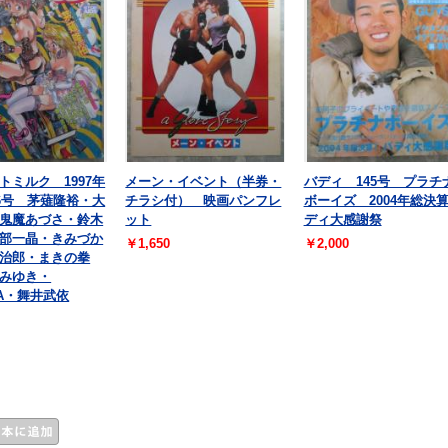
トミルク 1997年
メーン・イベント（半券・
バディ 145号 プラチ
66号 茅薙隆裕・大
チラシ付） 映画パンフレ
ボーイズ 2004年総決
鬼魔あづさ・鈴木
ット
ディ大感謝祭
部一晶・きみづか
￥1,650
￥2,000
治郎・まきの拳
みゆき・
KA・舞井武依