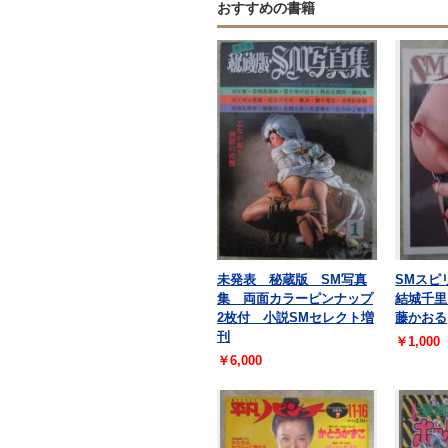
おすすめの書籍
未発表 秘蔵版 SM写真
SMスピ
集 両面カラーピンナップ
結城千里
2枚付 小説SMセレクト増
藤かおる
刊
￥1,000
￥6,000