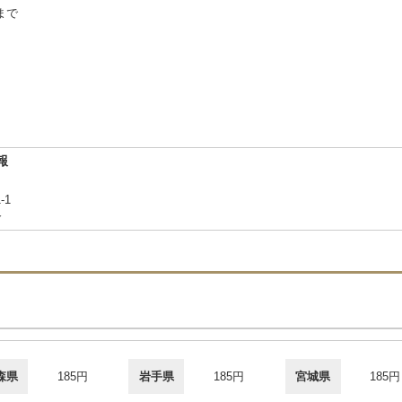
まで
報
1-1
合
森県
185円
岩手県
185円
宮城県
185円