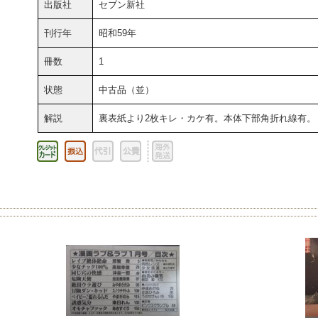
出版社
セブン新社
刊行年
昭和59年
冊数
1
状態
中古品（並）
解説
裏表紙より2枚キレ・カケ有。本体下部角折れ線有。