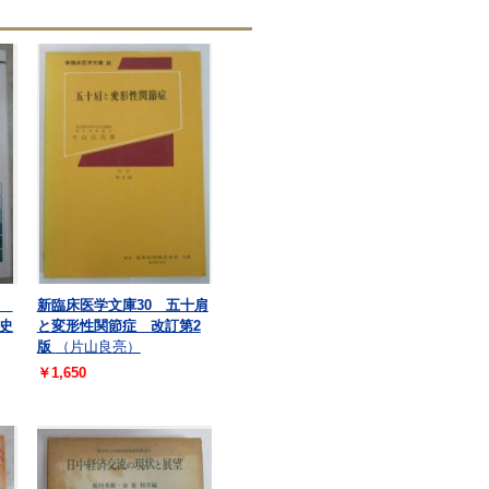
へ
新臨床医学文庫30 五十肩
史
と変形性関節症 改訂第2
版
（片山良亮）
￥1,650