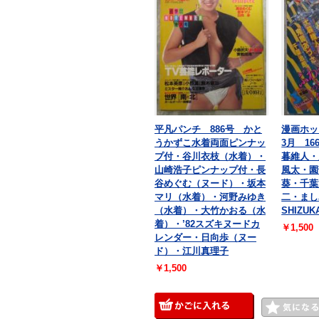
平凡パンチ 886号 かと
漫画ホッ
うかずこ水着両面ピンナッ
3月 1
プ付・谷川衣枝（水着）・
暮維人・
山崎浩子ピンナップ付・長
風太・園
谷めぐむ（ヌード）・坂本
葵・千葉
マリ（水着）・河野みゆき
二・まし
（水着）・大竹かおる（水
SHIZU
着）・’82スズキヌードカ
￥1,500
レンダー・日向歩（ヌー
ド）・江川真理子
￥1,500