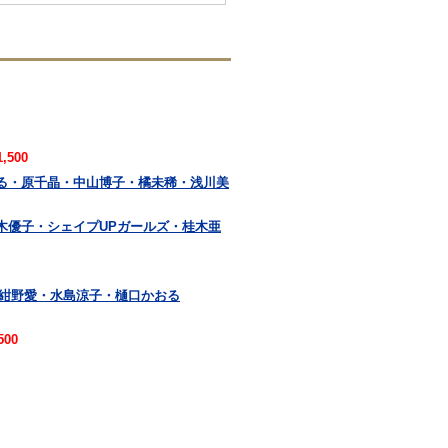
,500
おる・原千晶・中山博子・橘未稀・浅川美
木優子・シェイプUPガールズ・桂木亜
・紺野愛・水島涼子・樋口かおる
500