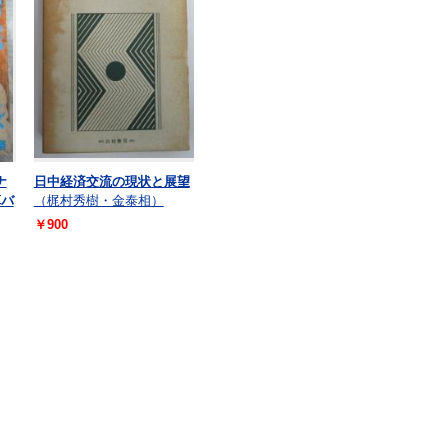
ナ
日中経済交流の現状と展望
算バ
（梶村秀樹・金泰相）
￥900