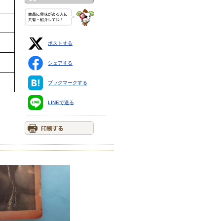
ポストする
シェアする
ブックマークする
LINEで送る