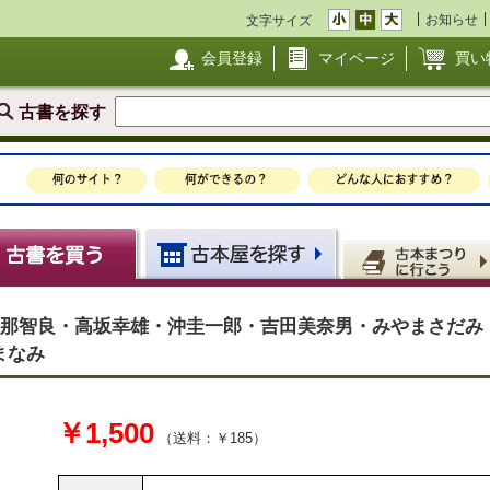
お知らせ
文字サイズ
会員登録
マイページ
買い
古書を探す
号 那智良・高坂幸雄・沖圭一郎・吉田美奈男・みやまさだみ
まなみ
￥1,500
（送料：￥185）