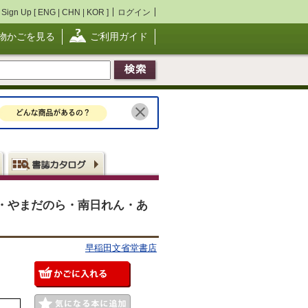
Sign Up [
ENG
|
CHN
|
KOR
]
ログイン
物かごを見る
ご利用ガイド
・やまだのら・南日れん・あ
早稲田文省堂書店