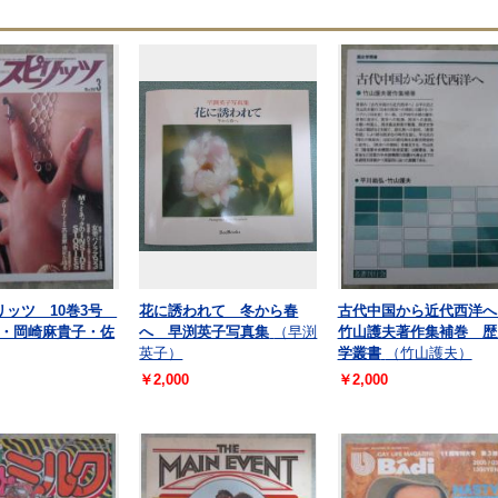
リッツ 10巻3号
花に誘われて 冬から春
古代中国から近代西洋
・岡崎麻貴子・佐
へ 早渕英子写真集
（早渕
竹山護夫著作集補巻 歴
英子）
学叢書
（竹山護夫）
￥2,000
￥2,000