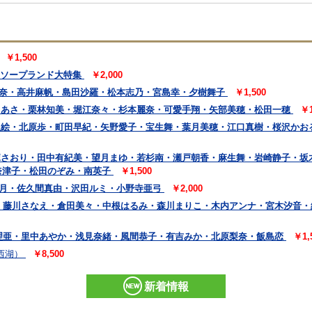
￥1,500
月 ソープランド大特集
￥2,000
杏奈・高井麻帆・島田沙羅・松本志乃・宮島幸・夕樹舞子
￥1,500
沼ちあさ・栗林知美・堀江奈々・杉本麗奈・可愛手翔・矢部美穂・松田一穂
￥1
宮里絵・北原歩・町田早紀・矢野愛子・宝生舞・葉月美穂・江口真樹・桜沢か
小塚さおり・田中有紀美・望月まゆ・若杉南・瀬戸朝香・麻生舞・岩崎静子・坂
奈津子・松田のぞみ・南英子
￥1,500
生菜月・佐久間真由・沢田ルミ・小野寺亜弓
￥2,000
・藤川さなえ・倉田美々・中根はるみ・森川まりこ・木内アンナ・宮木汐音
理亜・里中あやか・浅見奈緒・風間恭子・有吉みか・北原梨奈・飯島恋
￥1,
西湖）
￥8,500
新着情報