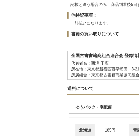
記載と違う場合のみ 商品到着後5日
他特記事項：
前払いになります。
書籍の買い取りについて
-
全国古書書籍商組合連合会 登録情
代表者名：西澤 千広
所在地：東京都新宿区西早稲田 3-2
所属組合：東京都古書籍商業協同組
送料について
ゆうパック・宅配便
北海道
185円
青