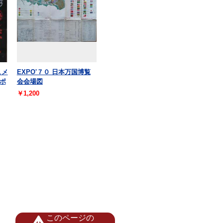
ュメ
EXPO'７０ 日本万国博覧
ポ
会会場図
￥1,200
このページの