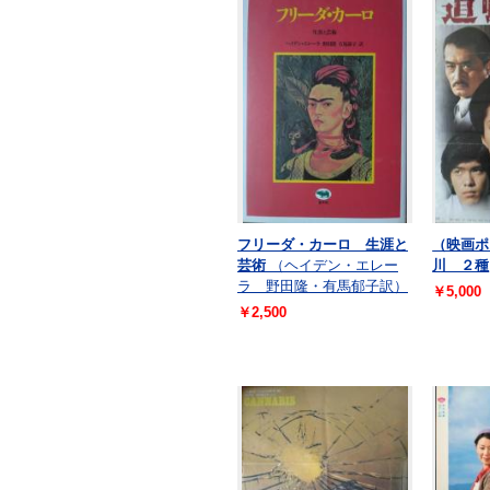
フリーダ・カーロ 生涯と
（映画ポ
芸術
（ヘイデン・エレー
川 ２種
ラ 野田隆・有馬郁子訳）
￥5,000
￥2,500