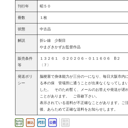
刊行年
昭５０
冊数
１枚
状態
中古品
解説
折レ線 少裂目
やまざきかずお監督作品
販売条件
１３２６１ ０２０２０６－０１１６０６ B２
等
〈７〉
発送ポリ
脳梗塞で身体能力が三分の一になり、毎日大阪市内
シー
る本の保 管場所に通うことが出来なくなってしま
した。 そのため暫く、メールのお答えや発送が遅
ことがあります。 ご容赦下さい。
表示されている送料が不正確なことがあります。ご
後、あらためて正確な送料をお知らせします。