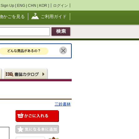
Sign Up [
ENG
|
CHN
|
KOR
]
ログイン
物かごを見る
ご利用ガイド
三鈴書林