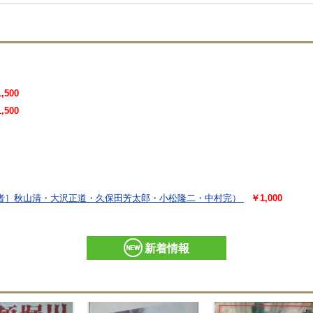
,500
,500
者］秋山清・大沢正道・久保田芳太郎・小松隆二・中村完）
￥1,000
新着情報