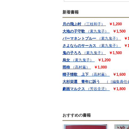
新着書籍
月の飛ぶ村
（三枝和子）
￥1,200
大地の子守歌
（素九鬼子）
￥1,500
パーマネントブルー
（素九鬼子）
￥1
さよならのサーカス
（素九鬼子）
￥1
鬼の子ろろ
（素九鬼子）
￥1,500
烏女
（素九鬼子）
￥1,200
照柿
（高村薫）
￥1,000
晴子情歌 上下
（高村薫）
￥1,600
大杉栄選 青年に訴う
（［編集責任
劇画マルクス
（芳谷圭児）
￥1,800
おすすめの書籍