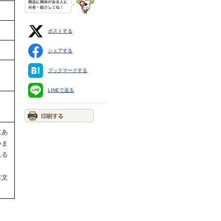
ポストする
シェアする
ブックマークする
LINEで送る
にあ
いま
れる
注文