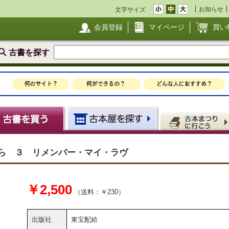
お知らせ
文字サイズ
会員登録
マイページ
買い
古書を探す
つら ３ リメンバー・マイ・ラヴ
￥2,500
（送料：￥230）
出版社
東宝配給