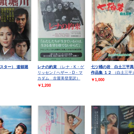
スター） 道頓堀
レナの約束
（レナ・K・ゲ
七ツ桶の岩 白土三平異
リッセン / ヘザー・D・マ
作品集 １２
（白土三平
カダム 古屋美登里訳）
￥1,000
￥1,200