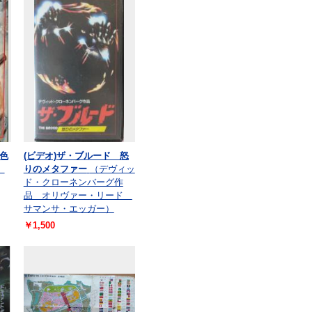
色
(ビデオ)ザ・ブルード 怒
）
りのメタファー
（デヴィッ
ド・クローネンバーグ作
品 オリヴァー・リード
サマンサ・エッガー）
￥1,500