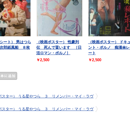
シート） 男はつら
（映画ポスター） 性豪列
（映画ポスター） ドキ
次郎紙風船 ８枚
伝 死んで貰います ［日
ント・ポルノ 痴漢㊙レ
活ロマン・ポルノ］
ート
￥2,500
￥2,500
ポスター） うる星やつら ３ リメンバー・マイ・ラヴ
ポスター） うる星やつら ３ リメンバー・マイ・ラヴ