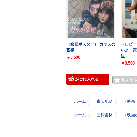
（映画ポスター） ガラスの
（ロビー
墓標
いよ 寅
組
￥3,500
￥3,500
ホーム
東宝配給
（映画
ホーム
三鈴書林
（映画