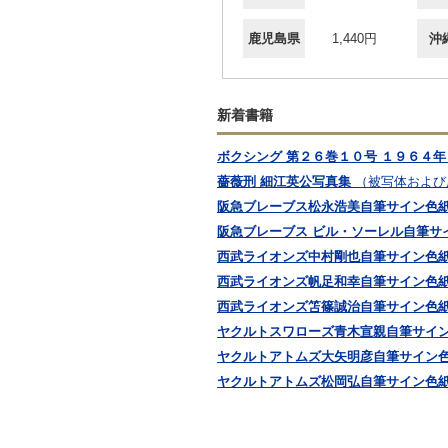
鹿児島県
1,440円
沖
新着書籍
ボクシング 第２６巻１０号 １９６４
薔薇刑 細江英公写真集
（被写体および
阪急ブレーブス松永浩美自筆サイン色
阪急ブレーブス ビル・ソーレル自筆サ
西武ライオンズ中村剛也自筆サイン色
西武ライオンズ帆足和幸自筆サイン色
西武ライオンズ笘篠誠治自筆サイン色
ヤクルトスワローズ青木宣親自筆サイ
ヤクルトアトムズ大矢明彦自筆サイン
ヤクルトアトムズ松岡弘自筆サイン色