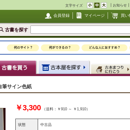
お知らせ
文字サイズ
会員登録
マイページ
買い
古書を探す
自筆サイン色紙
￥3,300
（送料：￥910 ～ ￥1,910）
状態
中古品