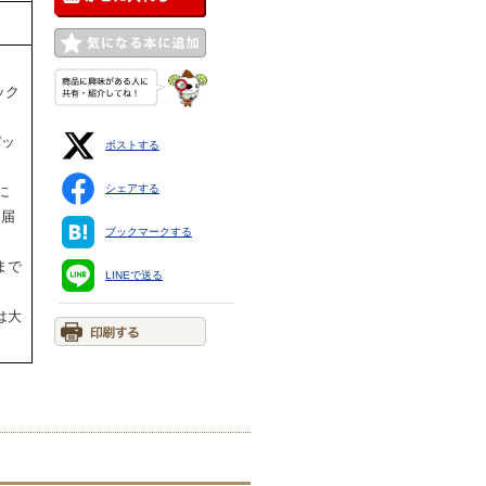
ック
パッ
ポストする
シェアする
に
お届
ブックマークする
まで
LINEで送る
は大