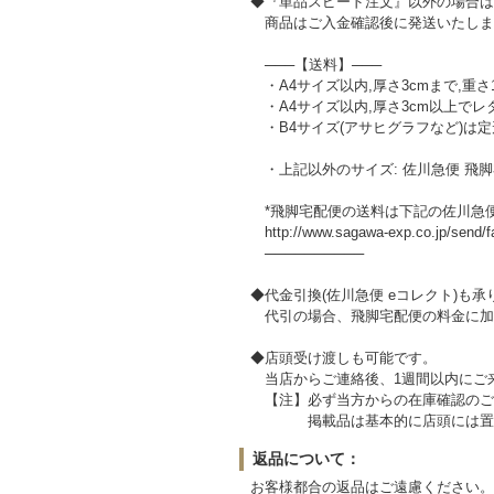
◆『単品スピード注文』以外の場合は
商品はご入金確認後に発送いたしま
───【送料】───
・A4サイズ以内,厚さ3cmまで,重さ1
・A4サイズ以内,厚さ3cm以上でレ
・B4サイズ(アサヒグラフなど)は定形外郵
・上記以外のサイズ: 佐川急便 飛脚
*飛脚宅配便の送料は下記の佐川急
http://www.sagawa-exp.co.jp/send/far
──────────
◆代金引換(佐川急便 eコレクト)も承
代引の場合、飛脚宅配便の料金に加え代
◆店頭受け渡しも可能です。
当店からご連絡後、1週間以内にご
【注】必ず当方からの在庫確認のご
掲載品は基本的に店頭には置いて
返品について：
お客様都合の返品はご遠慮ください。