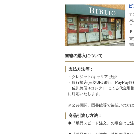
ビ
〒1
東
Ｔ
Ｆ
東
書
書籍の購入について
支払方法等：
・クレジット/キャリア 決済
・銀行振込(三菱UFJ銀行、PayPay
・佐川急便 eコレクト による代金引
に対応いたします。
※公共機関、図書館等で後払いの方は
商品引渡し方法：
◆『単品スピード注文』の場合はご注