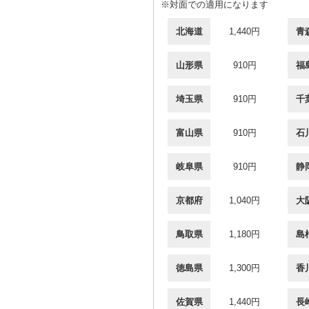
※対面での適用になります
北海道
1,440円
青
山形県
910円
福
埼玉県
910円
千
富山県
910円
石
岐阜県
910円
静
京都府
1,040円
大
鳥取県
1,180円
島
徳島県
1,300円
香
佐賀県
1,440円
長