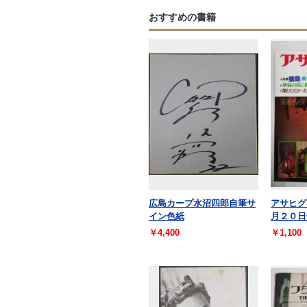
おすすめの書籍
広島カープ水沼四郎自筆サ
アサヒグ
イン色紙
月２０日
￥4,400
￥1,100