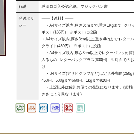
解説
球団ロゴ入公認色紙、マジックペン書
発送ポリ
───【送料】───
シー
・A4サイズ以内,厚さ3cmまで,重さ1Kgまで: クリ
ポスト(185円) ※ポストに投函
・A4サイズ以内,厚さ3cm以上,重さ4Kgまで:レター
クライト(430円) ※ポストに投函
・A4サイズ以内,厚さ3cm以上でレターパック封筒
入るもの: レターパックプラス(600円) ※対面での
け
・B4サイズ(アサヒグラフなど)は定形外郵便(250g
450円、500gまで660円、1kgまで920円
・上記以外は佐川急便での発送になります。(送料
きさにより異なります)