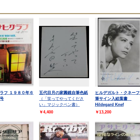
ラフ １９８０年６
五代目月の家圓鏡自筆色紙
ヒルデガルト・クネーフ
号
（「笑ってやってくださ
筆サイン入絵葉書
い」マジックペン書）
Hildegard Knef
￥4,400
￥13,200