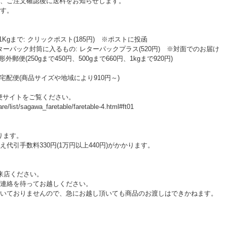
、ご注文確認後に送料をお知らせします。
す。
Kgまで: クリックポスト(185円) ※ポストに投函
ターパック封筒に入るもの: レターパックプラス(520円) ※対面でのお届け
便(250gまで450円、500gまで660円、1kgまで920円)
宅配便(商品サイズや地域により910円～)
便サイトをご覧ください。
e/list/sagawa_faretable/faretable-4.html#ft01
ります。
引手数料330円(1万円以上440円)がかかります。
来店ください。
連絡を待ってお越しください。
おりませんので、急にお越し頂いても商品のお渡しはできかねます。