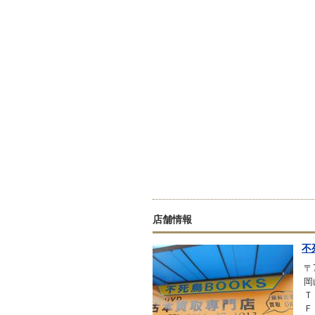
店舗情報
不
〒7
岡
Ｔ
Ｆ