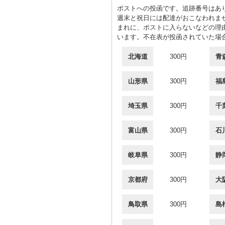
ポストへの投函です。追跡番号はあ
週末と祝日には配達がおこなわれま
まれに、ポストに入らないなどの理
います。不在表が投函されていた場
北海道
300円
青
山形県
300円
福
埼玉県
300円
千
富山県
300円
石
岐阜県
300円
静
京都府
300円
大
鳥取県
300円
島