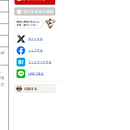
ポストする
シェアする
みが
ブックマークする
ん。
LINEで送る
料を
くだ
ま