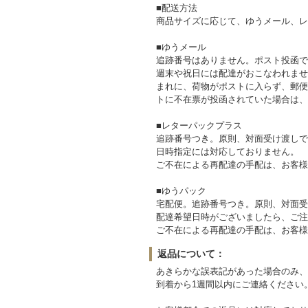
■配送方法
商品サイズに応じて、ゆうメール、レ
■ゆうメール
追跡番号はありません。ポスト投函で
週末や祝日には配達がおこなわれませ
まれに、荷物がポストに入らず、郵便
トに不在票が投函されていた場合は、
■レターパックプラス
追跡番号つき。原則、対面受け渡しで
日時指定には対応しておりません。
ご不在による再配達の手配は、お客様
■ゆうパック
宅配便。追跡番号つき。原則、対面受
配達希望日時がございましたら、ご注
ご不在による再配達の手配は、お客様
返品について：
あきらかな誤表記があった場合のみ、
到着から1週間以内にご連絡ください