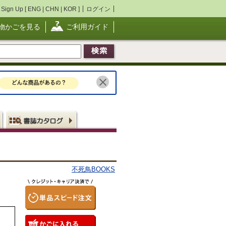
Sign Up [
ENG
|
CHN
|
KOR
]
ログイン
物かごを見る
ご利用ガイド
不死鳥BOOKS